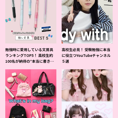
勉強時に愛用している文房具
高校生必見！ 受験勉強に本当
ランキングTOP5！ 高校生約
に役立つYouTubeチャンネル
100名が納得の“本当に書きや
５選
すいシャーペン”が1位に❤