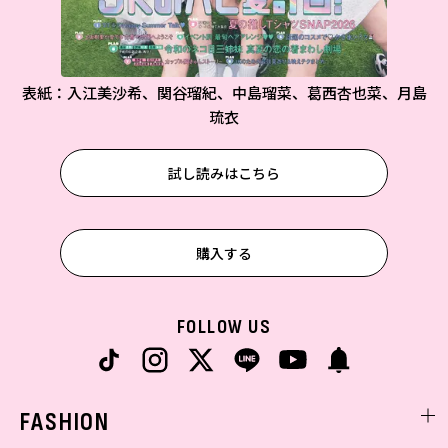
表紙：入江美沙希、関谷瑠紀、中島瑠菜、葛西杏也菜、月島
琉衣
試し読みはこちら
購入する
FOLLOW US
FASHION