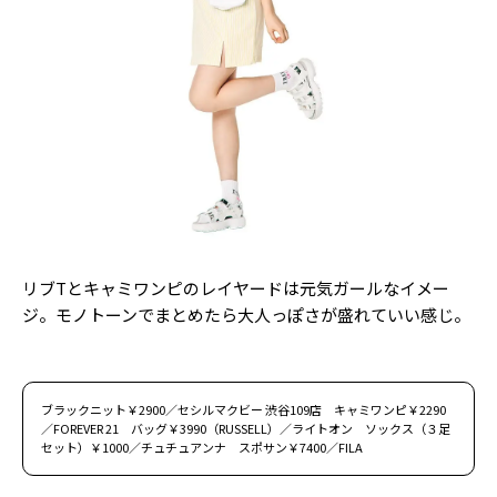
リブTとキャミワンピのレイヤードは元気ガールなイメー
ジ。モノトーンでまとめたら大人っぽさが盛れていい感じ。
ブラックニット￥2900／セシルマクビー 渋谷109店 キャミワンピ￥2290
／FOREVER 21 バッグ￥3990（RUSSELL）／ライトオン ソックス（３足
セット）￥1000／チュチュアンナ スポサン￥7400／FILA