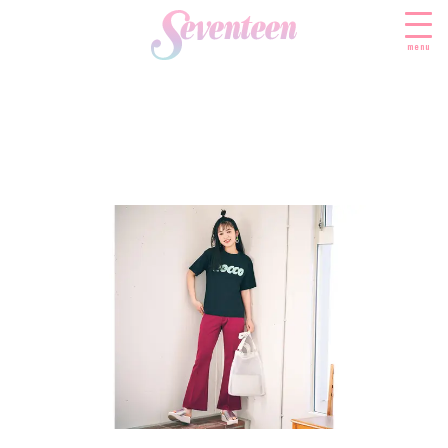
menu
すべての新着記事
FASHION
ファッションニュース
BEAUTY
モデル私服
ビューティニュース
SCHOOL
着回し
トレンドメイク
スクールニュース
ENTERTAINMENT
着痩せ
ベストコスメ
制服コーデ
エンタメニュース
LIFESTYLE
ヘアアレンジ・ヘアケア
学校ヘアメイク
なにわ男子
ライフスタイルニュース
スキンケア
JK TREND
勉強・受験・進路
K-POP
JKランキング・アワード
ボディケア
JKトレンドニュース