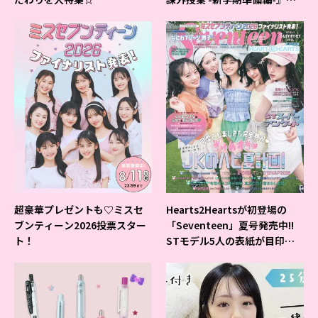
ベントの様子をレポ♡
超豪華プレゼントも♡ミスセ
Hearts2Heartsが初登場の
ブンティーン2026投票スター
「Seventeen」夏号発売中!!
ト！
STモデル5人の表紙が目印だ
よ♪