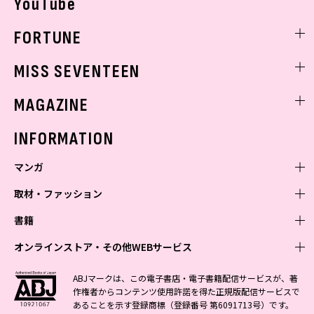
YouTube
FORTUNE
ゲッターズ飯田
MISS SEVENTEEN
ミスセブンティーンニュース
MAGAZINE
バックナンバー
INFORMATION
マンガ
取材・ファッション
少年マンガ
週刊少年ジャンプ
書籍
青年マンガ
ファッション・美容
ジャンプSQ
少年ジャンプ+
Seventeen
オンラインストア・その他WEBサービス
少女マンガ
芸能・情報・スポーツ
文芸・文庫・総合
Vジャンプ
ジャンプTOON
non-no
ジャンプTOON
Myojo
すばる
女性マンガ
学芸・ノンフィクション・新書
オンラインストア
最強ジャンプ
ABJマークは、この電子書店・電子書籍配信サービスが、著
ZEBRACK
BAILA
ZEBRACK
週プレNEWS
小説すばる
作権者からコンテンツ使用許諾を得た正規版配信サービスで
ジャンプTOON
1日5分で、明日は変わる よみタイ yomitai
OTO
少年ジャンプ+
ライトノベル・ノベライズ
その他WEBサービス
S-MANGA
MAQUIA
あることを示す登録商標（登録番号 第6091713号）です。
S-MANGA
週プレ グラジャパ!
集英社 文芸ステーション
ZEBRACK
集英社学芸部 - 学芸・ノンフィクション
SHUEISHA MANGA-ART HERITAGE