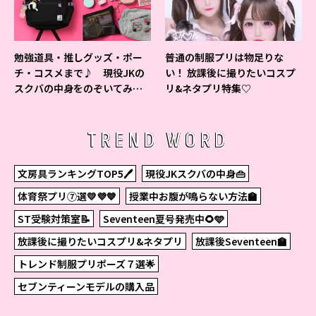
勉強道具・推しグッズ・ポー
普通の制服プリは物足りな
チ・コスメまで♪ 現役JKの
い！ 放課後に撮りたいコスプ
スクバの中身をのぞいてみ
リ&ネタプリ特集♡
た！
TREND WORD
文房具ランキングTOP5🖊
現役JKスクバの中身👜
体育祭プリ⑦選💛💜💙
授業中お腹が鳴らない方法🏫
ST受験対策室📝
Seventeen夏号発売中🌻🩵
放課後に撮りたいコスプリ&ネタプリ
放課後Seventeen🏫
トレンド制服プリポーズ７選🌟
セブンティーンモデルの購入品