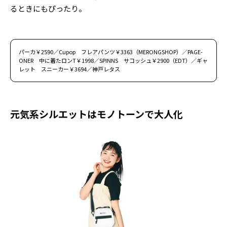
るときにもぴったり。
パーカ￥2590／Cupop フレアパンツ￥3363（MERONGSHOP）／PAGE-
ONER 中に着たロンT￥1998／SPINNS サコッシュ￥2900（EDT）／ギャ
レット スニーカー￥3694／神戸レタス
元気系シルエットはモノトーンで大人化