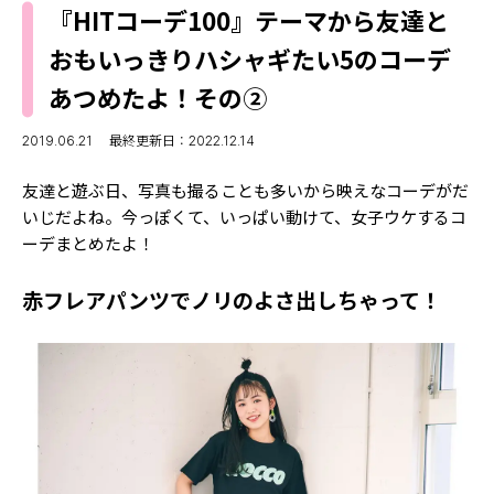
MODELS
『HITコーデ100』テーマから友達と
モデルの購入品
MODEL'S BLOG
おもいっきりハシャギたい5のコーデ
おでかけ
お悩み相談
あつめたよ！その②
TikTok
Instagram
2019.06.21
最終更新日：2022.12.14
YouTube
友達と遊ぶ日、写真も撮ることも多いから映えなコーデがだ
いじだよね。今っぽくて、いっぱい動けて、女子ウケするコ
FORTUNE
ーデまとめたよ！
ゲッターズ飯田
MISS SEVENTEEN
赤フレアパンツでノリのよさ出しちゃって！
ミスセブンティーンニュース
MAGAZINE
バックナンバー
INFORMATION
Seventeen
について