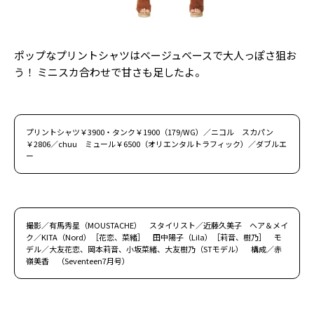
ポップなプリントシャツはベージュベースで大人っぽさ狙お
う！ ミニスカ合わせで甘さも足したよ。
プリントシャツ￥3900・タンク￥1900（179/WG）／ニコル スカパン
￥2806／chuu ミュール￥6500（オリエンタルトラフィック）／ダブルエ
ー
撮影／有馬秀星（MOUSTACHE） スタイリスト／近藤久美子 ヘア＆メイ
ク／KITA（Nord）［花恋、菜緒］ 田中陽子（Lila）［莉音、樹乃］ モ
デル／大友花恋、岡本莉音、小坂菜緒、大友樹乃（STモデル） 構成／赤
嶺美香 （Seventeen7月号）