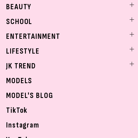
ファッションニュース
BEAUTY
モデル私服
ビューティニュース
SCHOOL
着回し
トレンドメイク
着痩せ
スクールニュース
ENTERTAINMENT
ベストコスメ
制服コーデ
ヘアアレンジ・ヘアケア
エンタメニュース
LIFESTYLE
学校ヘアメイク
スキンケア
なにわ男子
勉強・受験・進路
ライフスタイルニュース
JK TREND
ボディケア
K-POP
JKランキング・アワード
JKトレンドニュース
MODELS
モデルの購入品
おでかけ
MODEL'S BLOG
お悩み相談
TikTok
Instagram