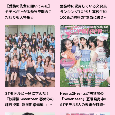
【受験の先輩に聞いてみた】
勉強時に愛用している文房具
モチベが上がる勉強空間のこ
ランキングTOP5！ 高校生約
だわりを大特集☆
100名が納得の“本当に書きや
すいシャーペン”が1位に❤
STモデルと一緒に学んだ！
Hearts2Heartsが初登場の
『放課後Seventeen 春休みの
「Seventeen」夏号発売中!!
課外授業 -新学期準備編-』イ
STモデル5人の表紙が目印だ
ベントの様子をレポ♡
よ♪