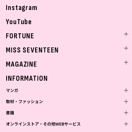
Instagram
YouTube
FORTUNE
ゲッターズ飯田
MISS SEVENTEEN
ミスセブンティーンニュース
MAGAZINE
バックナンバー
INFORMATION
マンガ
取材・ファッション
少年マンガ
週刊少年ジャンプ
書籍
青年マンガ
ファッション・美容
ジャンプSQ
少年ジャンプ+
Seventeen
オンラインストア・その他WEBサービス
少女マンガ
芸能・情報・スポーツ
文芸・文庫・総合
Vジャンプ
ジャンプTOON
non-no
ジャンプTOON
Myojo
すばる