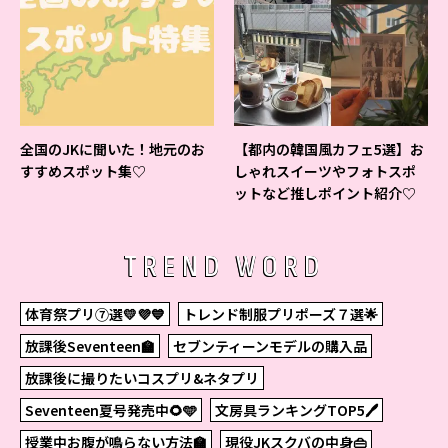
全国のJKに聞いた！地元のお
【都内の韓国風カフェ5選】お
すすめスポット集♡
しゃれスイーツやフォトスポ
ットなど推しポイント紹介♡
TREND WORD
体育祭プリ⑦選💛💜💙
トレンド制服プリポーズ７選🌟
放課後Seventeen🏫
セブンティーンモデルの購入品
放課後に撮りたいコスプリ&ネタプリ
Seventeen夏号発売中🌻🩵
文房具ランキングTOP5🖊
授業中お腹が鳴らない方法🏫
現役JKスクバの中身👜