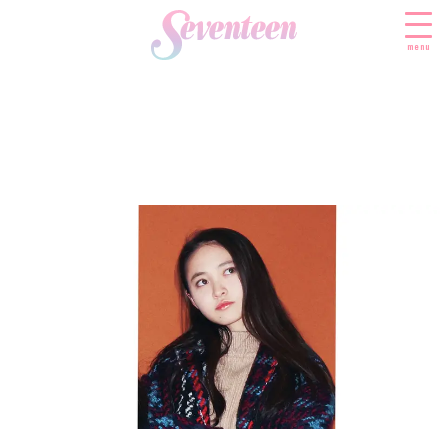
menu
すべての新着記事
FASHION
ファッションニュース
BEAUTY
モデル私服
ビューティニュース
SCHOOL
着回し
トレンドメイク
スクールニュース
ENTERTAINMENT
着痩せ
ベストコスメ
制服コーデ
エンタメニュース
LIFESTYLE
ヘアアレンジ・ヘアケア
学校ヘアメイク
なにわ男子
ライフスタイルニュース
スキンケア
JK TREND
勉強・受験・進路
K-POP
JKランキング・アワード
ボディケア
JKトレンドニュース