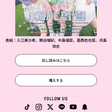
表紙：入江美沙希、関谷瑠紀、中島瑠菜、葛西杏也菜、月島
琉衣
試し読みはこちら
購入する
FOLLOW US