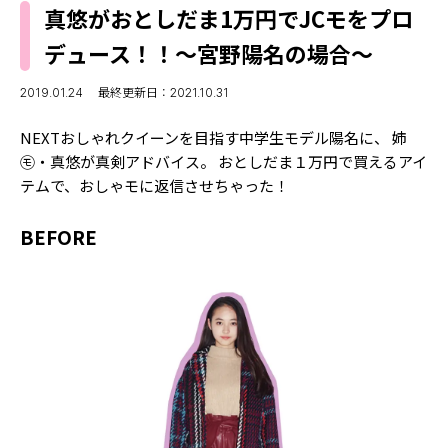
MODELS
真悠がおとしだま1万円でJCモをプロ
モデルの購入品
MODEL'S BLOG
デュース！！〜宮野陽名の場合〜
おでかけ
お悩み相談
TikTok
2019.01.24
最終更新日：2021.10.31
Instagram
NEXTおしゃれクイーンを目指す中学生モデル陽名に、 姉
㋲・真悠が真剣アドバイス。 おとしだま１万円で買えるアイ
YouTube
テムで、おしゃモに返信させちゃった！
FORTUNE
BEFORE
ゲッターズ飯田
MISS SEVENTEEN
ミスセブンティーンニュース
MAGAZINE
バックナンバー
INFORMATION
Seventeen
について