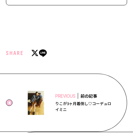
SHARE
前の記事
PREVIOUS
りこが3ヶ月着倒し♡コーデュロ
イミニ