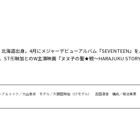
れ、北海道出身。4月にメジャーデビューアルバム『SEVENTEEN』
ス。ST㋲琳加とのW主演映画『ヌヌ子の聖★戦〜HARAJUKU STO
ヘア＆メイク／大山恵奈 モデル／久間田琳加（STモデル） 吉田凜音 構成／菊池美里