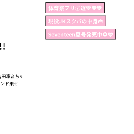
体育祭プリ⑦選💛💜💙
現役JKスクバの中身👜
Seventeen夏号発売中🌻🩵
!
吉田凜音ちゃ
インド乗せ