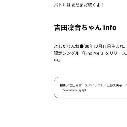
バトルはまだまだ続くよ！
吉田凜音ちゃん info
よしだりんね●'00年12月11日生ま
限定シングル『Find Me!』をリリー
中。
撮影／岩田貴樹 スタイリスト／近藤久美子 
（Seventeen1月号）