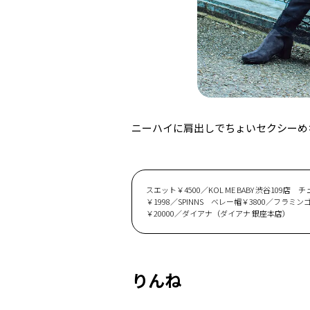
ニーハイに肩出しでちょいセクシーめ
スエット￥4500／KOL ME BABY 渋谷10
￥1998／SPINNS ベレー帽￥3800／フラ
￥20000／ダイアナ（ダイアナ 銀座本店）
りんね