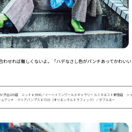
合わせれば難しくないよ。「ハデなさし色がパンチあってかわいい
 BABY 渋谷109店 ニット￥3990／イーハイフンワールドギャラリー ルミネエスト新宿店 シャ
0／チュチュアンナ クリアパンプス￥7315（オリエンタルトラフィック）／ダブルエー