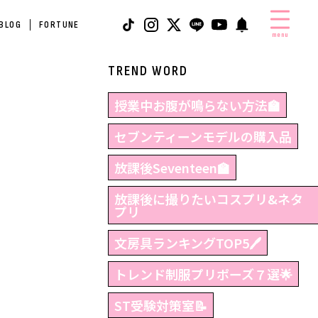
 BLOG
FORTUNE
menu
TREND WORD
授業中お腹が鳴らない方法🏫
セブンティーンモデルの購入品
放課後Seventeen🏫
放課後に撮りたいコスプリ&ネタ
プリ
文房具ランキングTOP5🖊
トレンド制服プリポーズ７選🌟
ST受験対策室📝