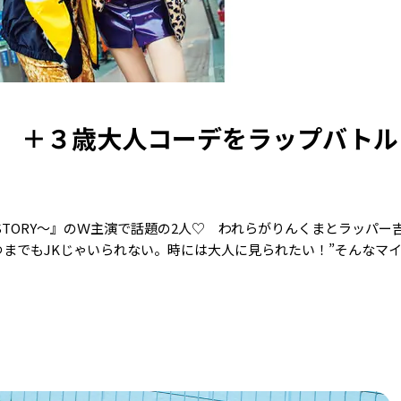
 ＋３歳大人コーデをラップバトル!
 STORY〜』のＷ主演で話題の2人♡ われらがりんくまとラッパー
つまでもJKじゃいられない。時には大人に見られたい！”そんなマ