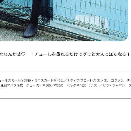
なりんか丈♡ 「チュールを重ねるだけでグッと大人っぽくなる！
9店 チュールスカート￥3889・ミニスカート￥4611／ナディア フローレス エン エル コラソン 
ミンゴ原宿マバタキ店 チョーカー￥500／WEGO バッグ￥4620（ザラ）／ザラ・ジャパン 