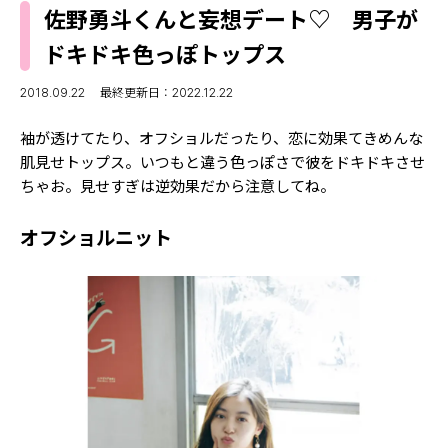
MODELS
佐野勇斗くんと妄想デート♡ 男子が
モデルの購入品
MODEL'S BLOG
ドキドキ色っぽトップス
おでかけ
お悩み相談
TikTok
2018.09.22
最終更新日：2022.12.22
Instagram
袖が透けてたり、オフショルだったり、恋に効果てきめんな
肌見せトップス。いつもと違う色っぽさで彼をドキドキさせ
YouTube
ちゃお。見せすぎは逆効果だから注意してね。
FORTUNE
オフショルニット
ゲッターズ飯田
MISS SEVENTEEN
ミスセブンティーンニュース
MAGAZINE
バックナンバー
INFORMATION
Seventeen
について