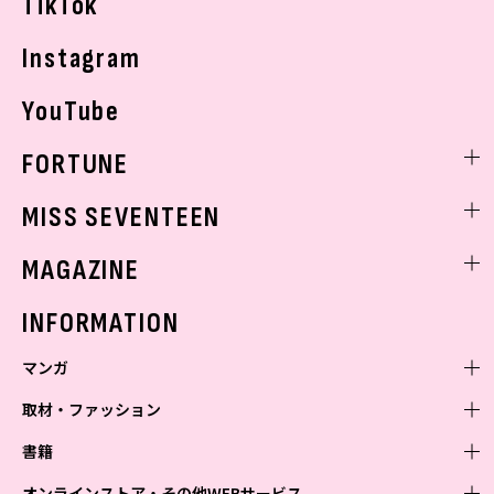
TikTok
Instagram
YouTube
FORTUNE
ゲッターズ飯田
MISS SEVENTEEN
ミスセブンティーンニュース
MAGAZINE
バックナンバー
INFORMATION
マンガ
取材・ファッション
少年マンガ
週刊少年ジャンプ
書籍
青年マンガ
ファッション・美容
ジャンプSQ
少年ジャンプ+
Seventeen
オンラインストア・その他WEBサービス
少女マンガ
芸能・情報・スポーツ
文芸・文庫・総合