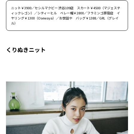
ニット￥3900／セシルマクビー 渋谷109店 スカート￥4500（マジェステ
ィックレゴン）／シティーヒル ベレー帽￥2800／フラミンゴ原宿店 イ
ヤリング￥1300（Osewaya）／お世話や バッグ￥1388／GRL（グレイ
ル）
くりぬきニット