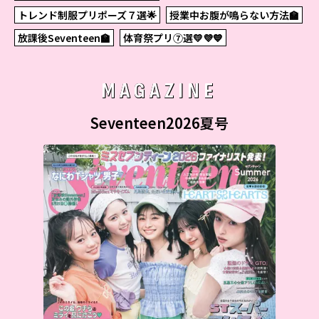
トレンド制服プリポーズ７選🌟
授業中お腹が鳴らない方法🏫
放課後Seventeen🏫
体育祭プリ⑦選💛💜💙
MAGAZINE
Seventeen2026夏号