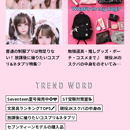
普通の制服プリは物足りな
勉強道具・推しグッズ・ポー
い！ 放課後に撮りたいコスプ
チ・コスメまで♪ 現役JKの
リ&ネタプリ特集♡
スクバの中身をのぞいてみ
た！
TREND WORD
Seventeen夏号発売中🌻🩵
ST受験対策室📝
文房具ランキングTOP5🖊
現役JKスクバの中身👜
放課後に撮りたいコスプリ&ネタプリ
セブンティーンモデルの購入品