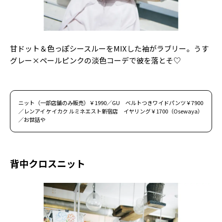
甘ドット＆色っぽシースルーをMIXした袖がラブリー。うす
グレー×ペールピンクの淡色コーデで彼を落とそ♡
ニット（一部店舗のみ販売）￥1990／GU ベルトつきワイドパンツ￥7900
／レンアイ ケイカク ルミネエスト新宿店 イヤリング￥1700（Osewaya）
／お世話や
背中クロスニット