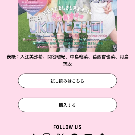
表紙：入江美沙希、関谷瑠紀、中島瑠菜、葛西杏也菜、月島
琉衣
試し読みはこちら
購入する
FOLLOW US