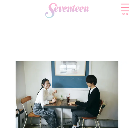
menu
すべての新着記事
FASHION
ファッションニュース
BEAUTY
モデル私服
ビューティニュース
SCHOOL
着回し
トレンドメイク
スクールニュース
ENTERTAINMENT
着痩せ
ベストコスメ
制服コーデ
エンタメニュース
LIFESTYLE
ヘアアレンジ・ヘアケア
学校ヘアメイク
なにわ男子
ライフスタイルニュース
スキンケア
JK TREND
勉強・受験・進路
K-POP
JKランキング・アワード
ボディケア
JKトレンドニュース