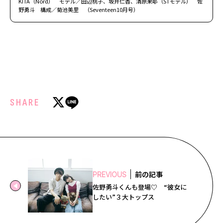
KITA（Nord） モデル／田辺桃子、坂井仁香、清原果耶（STモデル） 佐
野勇斗 構成／菊池美里 （Seventeen10月号）
SHARE
前の記事
PREVIOUS
佐野勇斗くんも登場♡ “彼女に
したい”３大トップス