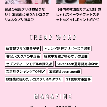
普通の制服プリは物足りな
【都内の韓国風カフェ5選】お
い！ 放課後に撮りたいコスプ
しゃれスイーツやフォトスポ
リ&ネタプリ特集♡
ットなど推しポイント紹介♡
TREND WORD
体育祭プリ⑦選💛💜💙
トレンド制服プリポーズ７選🌟
現役JKスクバの中身👜
授業中お腹が鳴らない方法🏫
セブンティーンモデルの購入品
Seventeen夏号発売中🌻🩵
文房具ランキングTOP5🖊
放課後Seventeen🏫
放課後に撮りたいコスプリ&ネタプリ
ST受験対策室📝
MAGAZINE