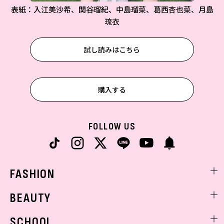
表紙：入江美沙希、関谷瑠紀、中島瑠菜、葛西杏也菜、月島
琉衣
試し読みはこちら
購入する
FOLLOW US
FASHION
ファッションニュース
BEAUTY
モデル私服
ビューティニュース
SCHOOL
着回し