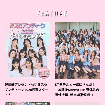
FEATURE
超豪華プレゼントも♡ミスセ
STモデルと一緒に学んだ！
ブンティーン2026投票スター
『放課後Seventeen 春休みの
ト！
課外授業 -新学期準備編-』イ
ベントの様子をレポ♡