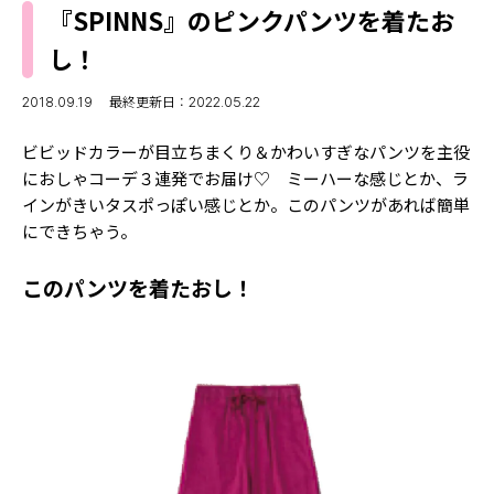
MODELS
『SPINNS』のピンクパンツを着たお
モデルの購入品
MODEL'S BLOG
し！
おでかけ
お悩み相談
TikTok
2018.09.19
最終更新日：2022.05.22
Instagram
ビビッドカラーが目立ちまくり＆かわいすぎなパンツを主役
におしゃコーデ３連発でお届け♡ ミーハーな感じとか、ラ
YouTube
インがきいタスポっぽい感じとか。このパンツがあれば簡単
にできちゃう。
FORTUNE
ゲッターズ飯田
MISS SEVENTEEN
このパンツを着たおし！
ミスセブンティーンニュース
MAGAZINE
バックナンバー
INFORMATION
Seventeen
について