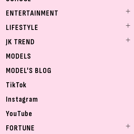
トレンドメイク
着痩せ
スクールニュース
ENTERTAINMENT
ベストコスメ
制服コーデ
ヘアアレンジ・ヘアケア
エンタメニュース
LIFESTYLE
学校ヘアメイク
スキンケア
なにわ男子
勉強・受験・進路
ライフスタイルニュース
JK TREND
ボディケア
K-POP
JKランキング・アワード
JKトレンドニュース
MODELS
モデルの購入品
おでかけ
MODEL'S BLOG
お悩み相談
TikTok
Instagram
YouTube
FORTUNE