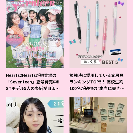
Hearts2Heartsが初登場の
勉強時に愛用している文房具
「Seventeen」夏号発売中!!
ランキングTOP5！ 高校生約
STモデル5人の表紙が目印だ
100名が納得の“本当に書きや
よ♪
すいシャーペン”が1位に❤