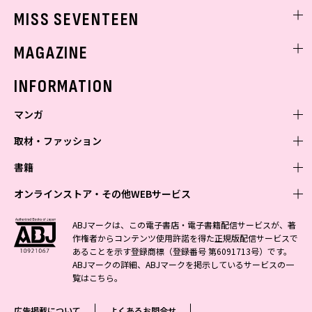
ゲッターズ飯田
MISS SEVENTEEN
ミスセブンティーンニュース
MAGAZINE
バックナンバー
INFORMATION
マンガ
取材・ファッション
少年マンガ
週刊少年ジャンプ
書籍
青年マンガ
ファッション・美容
ジャンプSQ
少年ジャンプ+
Seventeen
オンラインストア・その他WEBサービス
少女マンガ
芸能・情報・スポーツ
文芸・文庫・総合
Vジャンプ
ジャンプTOON
non-no
ジャンプTOON
Myojo
すばる
女性マンガ
学芸・ノンフィクション・新書
オンラインストア
最強ジャンプ
ABJマークは、この電子書店・電子書籍配信サービスが、著
ZEBRACK
BAILA
ZEBRACK
週プレNEWS
小説すばる
作権者からコンテンツ使用許諾を得た正規版配信サービスで
ジャンプTOON
1日5分で、明日は変わる よみタイ yomitai
OTO
少年ジャンプ+
ライトノベル・ノベライズ
その他WEBサービス
S-MANGA
MAQUIA
あることを示す登録商標（登録番号 第6091713号）です。
S-MANGA
週プレ グラジャパ!
集英社 文芸ステーション
ZEBRACK
集英社学芸部 - 学芸・ノンフィクション
SHUEISHA MANGA-ART HERITAGE
ジャンプTOON
ABJマークの詳細、ABJマークを掲示しているサービスの一
集英社オレンジ文庫
集英社アドナビ
集英社ジャンプリミックス
SPUR
キッズ
集英社コミック文庫
Sportiva
web 集英社文庫
覧は
こちら
。
S-MANGA
集英社ビジネス書
ジャンプキャラクターズストア
ZEBRACK
JUMP j-BOOKS
集英社エディターズ・ラボ
集英社コミック文庫
LEE
集英社みらい文庫
りぼん
パラスポ
青春と読書
集英社コミック文庫
集英社新書
HAPPY PLUS STORE
ジャンプルーキー！
ダッシュエックス文庫公式サイト
広告掲載について
よくあるお問合せ
週刊ヤングジャンプ
eclat