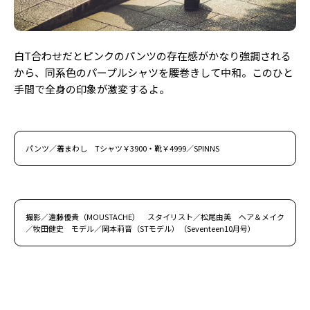
白T合わせだとピンクのパンツの存在感がかなり強調される
から、同系色のパープルシャツを腰巻きして中和。このひと
手間で全身の印象が激変するよ。
パンツ／着まわし Tシャツ￥3900・靴￥4999／SPINNS
撮影／遠藤優貴（MOUSTACHE） スタイリスト／松尾由美 ヘア＆メイク
／牧田健史 モデル／岡本莉音（STモデル）（Seventeen10月号）