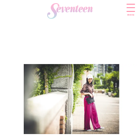
menu
すべての新着記事
FASHION
ファッションニュース
BEAUTY
モデル私服
ビューティニュース
SCHOOL
着回し
トレンドメイク
スクールニュース
ENTERTAINMENT
着痩せ
ベストコスメ
制服コーデ
エンタメニュース
LIFESTYLE
ヘアアレンジ・ヘアケア
学校ヘアメイク
なにわ男子
ライフスタイルニュース
スキンケア
JK TREND
勉強・受験・進路
K-POP
JKランキング・アワード
ボディケア
JKトレンドニュース