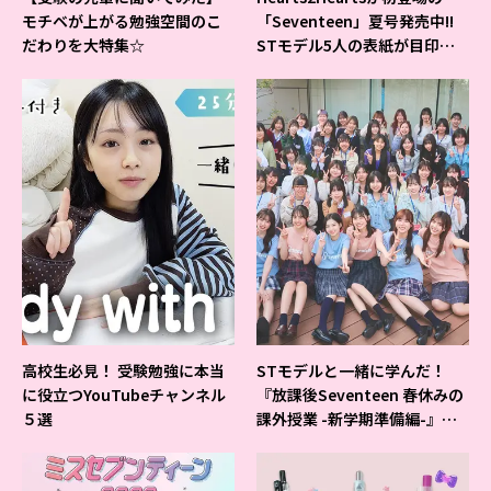
モチベが上がる勉強空間のこ
「Seventeen」夏号発売中!!
だわりを大特集☆
STモデル5人の表紙が目印だ
よ♪
高校生必見！ 受験勉強に本当
STモデルと一緒に学んだ！
に役立つYouTubeチャンネル
『放課後Seventeen 春休みの
５選
課外授業 -新学期準備編-』イ
ベントの様子をレポ♡