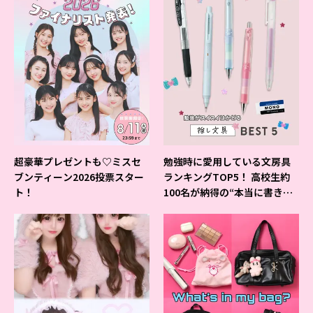
超豪華プレゼントも♡ミスセ
勉強時に愛用している文房具
ブンティーン2026投票スター
ランキングTOP5！ 高校生約
ト！
100名が納得の“本当に書きや
すいシャーペン”が1位に❤