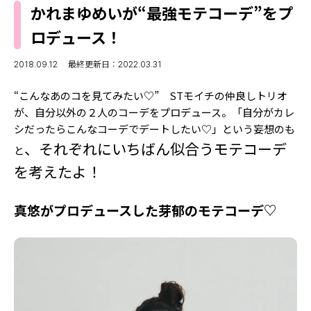
MODELS
かれまゆめいが“最強モテコーデ”をプ
モデルの購入品
MODEL'S BLOG
ロデュース！
おでかけ
お悩み相談
TikTok
2018.09.12
最終更新日：2022.03.31
Instagram
“こんなあのコを見てみたい♡” STモイチの仲良しトリオ
が、自分以外の２人のコーデをプロデュース。「自分がカレ
YouTube
シだったらこんなコーデでデートしたい♡」という妄想のも
FORTUNE
、それぞれにいちばん似合うモテコーデ
と
を考えたよ！
ゲッターズ飯田
MISS SEVENTEEN
ミスセブンティーンニュース
MAGAZINE
真悠がプロデュースした芽郁のモテコーデ♡
バックナンバー
INFORMATION
Seventeen
について