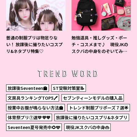
普通の制服プリは物足りな
勉強道具・推しグッズ・ポー
い！ 放課後に撮りたいコスプ
チ・コスメまで♪ 現役JKの
リ&ネタプリ特集♡
スクバの中身をのぞいてみ
た！
TREND WORD
放課後Seventeen🏫
ST受験対策室📝
文房具ランキングTOP5🖊
セブンティーンモデルの購入品
授業中お腹が鳴らない方法🏫
トレンド制服プリポーズ７選🌟
体育祭プリ⑦選💛💜💙
放課後に撮りたいコスプリ&ネタプリ
Seventeen夏号発売中🌻🩵
現役JKスクバの中身👜