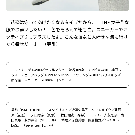
「花恋は守ってあげたくなるタイプだから、＂THE 女子＂な
服でお願いしたい！ 色をそろえて靴も白。スニーカーでア
クティブさもプラスしたよ。こんな彼女と大好きな海に行け
たら幸せだー♪」（芽郁）
ニットカーデ￥4900／セシルマクビー 渋谷109店 ワンピ￥2490／神戸レ
タス チェーンバッグ￥2999／SPINNS イヤリング￥300／パリスキッズ
原宿店 スニーカー￥7000／コンバース
撮影／ISAC（SIGNO） スタイリスト／近藤久美子 ヘア＆メイク／北原
果［花恋］ 大山恵奈［真悠］ 牧田健史［芽郁］ モデル／大友花恋、横
田真悠、永野芽郁（STモデル） 構成／赤嶺美香 撮影協力／AWABEES
EASE （Seventeen10月号）