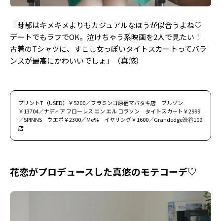
「芽郁はキメキメよりもカジュアルなほうが似合うよね♡
デートでもラフでOK。泣けちゃう系映画を2人で見たい！
古着のTシャツに、すこし女っぽいタイトスカートってバラ
ンスが最高にかわいいでしょ」（真悠）
プリントT（USED）￥5200／フラミンゴ原宿マバタキ店 ブルゾン
￥13704／ナディア フローレス エン エル コラソン タイトスカート￥2999
／SPINNS ウエポ￥2300／Me% イヤリング￥1600／Grandedge渋谷109
店
花恋がプロデュースした真悠のモテコーデ♡