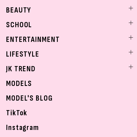
ファッションニュース
BEAUTY
モデル私服
ビューティニュース
SCHOOL
着回し
トレンドメイク
着痩せ
スクールニュース
ENTERTAINMENT
ベストコスメ
制服コーデ
ヘアアレンジ・ヘアケア
エンタメニュース
LIFESTYLE
学校ヘアメイク
スキンケア
なにわ男子
勉強・受験・進路
ライフスタイルニュース
JK TREND
ボディケア
K-POP
JKランキング・アワード
JKトレンドニュース
MODELS
モデルの購入品
おでかけ
MODEL'S BLOG
お悩み相談
TikTok
Instagram