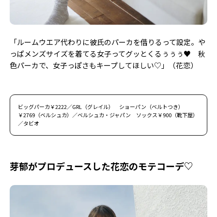
「ルームウエア代わりに彼氏のパーカを借りるって設定。や
っぱメンズサイズを着てる女子ってグッとくるぅぅぅ♥ 秋
色パーカで、女子っぽさもキープしてほしい♡」（花恋）
ビッグパーカ￥2222／GRL（グレイル） ショーパン（ベルトつき）
￥2769（ベルシュカ）／ベルシュカ・ジャパン ソックス￥900（靴下屋）
／タビオ
芽郁がプロデュースした花恋のモテコーデ♡