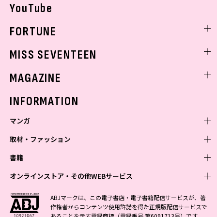
YouTube
FORTUNE
ゲッターズ飯田
MISS SEVENTEEN
ミスセブンティーンニュース
MAGAZINE
バックナンバー
INFORMATION
マンガ
取材・ファッション
少年マンガ
週刊少年ジャンプ
書籍
青年マンガ
ファッション・美容
ジャンプSQ
少年ジャンプ+
Seventeen
オンラインストア・その他WEBサービス
少女マンガ
芸能・情報・スポーツ
文芸・文庫・総合
Vジャンプ
ジャンプTOON
non-no
ジャンプTOON
Myojo
すばる
女性マンガ
学芸・ノンフィクション・新書
オンラインストア
最強ジャンプ
ABJマークは、この電子書店・電子書籍配信サービスが、著
ZEBRACK
BAILA
ZEBRACK
週プレNEWS
小説すばる
作権者からコンテンツ使用許諾を得た正規版配信サービスで
ジャンプTOON
1日5分で、明日は変わる よみタイ yomitai
OTO
少年ジャンプ+
ライトノベル・ノベライズ
その他WEBサービス
S-MANGA
MAQUIA
あることを示す登録商標（登録番号 第6091713号）です。