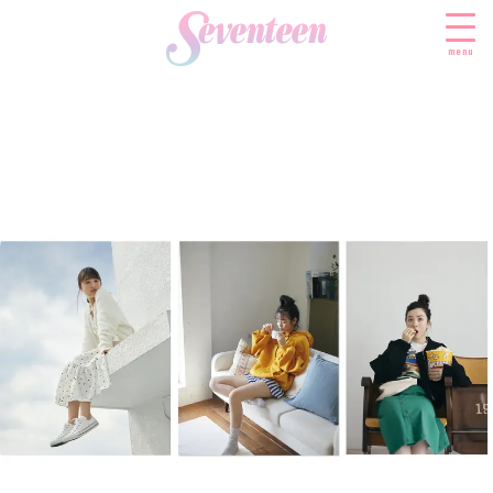
menu
すべての新着記事
FASHION
ファッションニュース
BEAUTY
モデル私服
ビューティニュース
SCHOOL
着回し
トレンドメイク
スクールニュース
ENTERTAINMENT
着痩せ
ベストコスメ
制服コーデ
エンタメニュース
LIFESTYLE
ヘアアレンジ・ヘアケア
学校ヘアメイク
なにわ男子
ライフスタイルニュース
スキンケア
JK TREND
勉強・受験・進路
K-POP
JKランキング・アワード
ボディケア
JKトレンドニュース