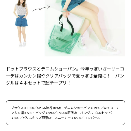
ドットブラウスとデニムショーパン。今年っぽいガーリーコ
ーデはカンカン帽やクリアバッグで夏っぽさ全開に！ バン
グルは４本セットで超チープリ！
ブラウス￥1900／SPIGA渋谷109店 デニムショーパン￥1990／WEGO カ
ンカン帽￥590・バッグ￥990／Joli&D原宿店 バングル（4本セット）
￥300／パリスキッズ原宿店 スニーカー￥6500／コンバース