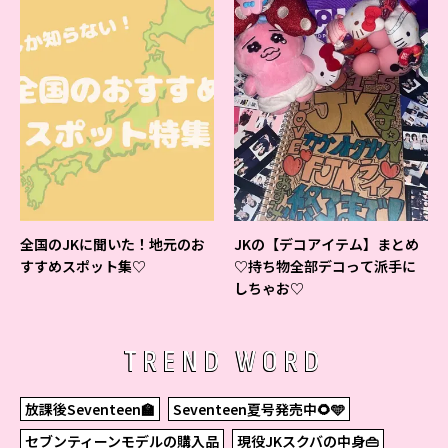
全国のJKに聞いた！地元のお
JKの【デコアイテム】まとめ
すすめスポット集♡
♡持ち物全部デコって派手に
しちゃお♡
TREND WORD
放課後Seventeen🏫
Seventeen夏号発売中🌻🩵
セブンティーンモデルの購入品
現役JKスクバの中身👜