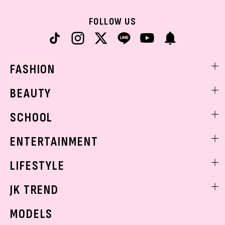
FOLLOW US
FASHION
ファッションニュース
BEAUTY
モデル私服
ビューティニュース
SCHOOL
着回し
トレンドメイク
着痩せ
スクールニュース
ENTERTAINMENT
ベストコスメ
制服コーデ
ヘアアレンジ・ヘアケア
エンタメニュース
LIFESTYLE
学校ヘアメイク
スキンケア
なにわ男子
勉強・受験・進路
ライフスタイルニュース
JK TREND
ボディケア
K-POP
JKランキング・アワード
JKトレンドニュース
MODELS
モデルの購入品