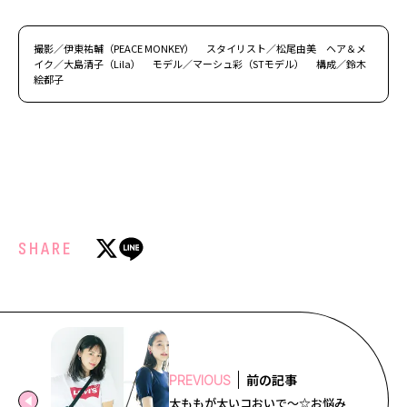
撮影／伊東祐輔（PEACE MONKEY） スタイリスト／松尾由美 ヘア＆メ
イク／大島清子（Lila） モデル／マーシュ彩（STモデル） 構成／鈴木
絵都子
SHARE
前の記事
PREVIOUS
太ももが太いコおいで～☆お悩み