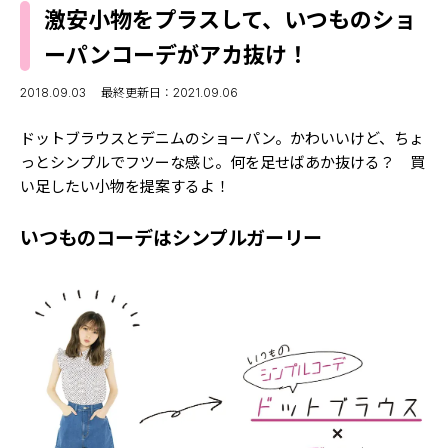
MODELS
激安小物をプラスして、いつものショ
モデルの購入品
MODEL'S BLOG
ーパンコーデがアカ抜け！
おでかけ
お悩み相談
TikTok
2018.09.03
最終更新日：2021.09.06
Instagram
ドットブラウスとデニムのショーパン。かわいいけど、ちょ
っとシンプルでフツーな感じ。何を足せばあか抜ける？ 買
YouTube
い足したい小物を提案するよ！
FORTUNE
いつものコーデはシンプルガーリー
ゲッターズ飯田
MISS SEVENTEEN
ミスセブンティーンニュース
MAGAZINE
バックナンバー
INFORMATION
Seventeen
について