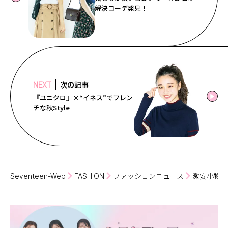
解決コーデ発見！
次の記事
NEXT
『ユニクロ』×“イネス”でフレン
チな秋Style
Seventeen-Web
FASHION
ファッションニュース
激安小物を