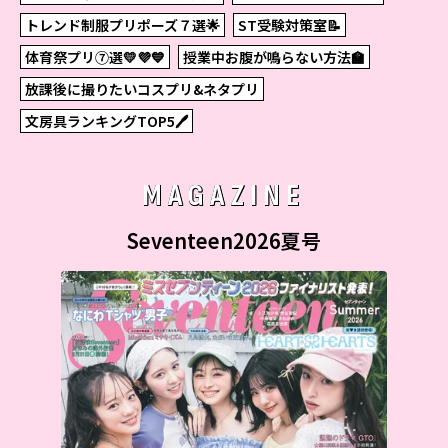
トレンド制服プリポーズ７選🌟
ST受験対策室📝
体育祭プリ⑦選💛💜💙
授業中お腹が鳴らない方法🏫
放課後に撮りたいコスプリ&ネタプリ
文房具ランキングTOP5🖊
MAGAZINE
Seventeen2026夏号