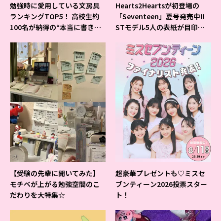
勉強時に愛用している文房具
Hearts2Heartsが初登場の
ランキングTOP5！ 高校生約
「Seventeen」夏号発売中!!
100名が納得の“本当に書きや
STモデル5人の表紙が目印だ
すいシャーペン”が1位に❤
よ♪
【受験の先輩に聞いてみた】
超豪華プレゼントも♡ミスセ
モチベが上がる勉強空間のこ
ブンティーン2026投票スター
だわりを大特集☆
ト！