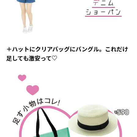
Follow us
ST member
新規会員登録・ログイン
＋ハットにクリアバッグにバングル。これだけ
足しても激安って♡