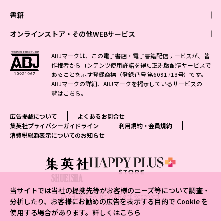
週刊少年ジャンプ
書籍
青年マンガ
ファッション・美容
ジャンプSQ
少年ジャンプ+
Seventeen
オンラインストア・その他WEBサービス
少女マンガ
芸能・情報・スポーツ
文芸・文庫・総合
Vジャンプ
ジャンプTOON
non-no
ジャンプTOON
Myojo
すばる
女性マンガ
学芸・ノンフィクション・新書
オンラインストア
最強ジャンプ
ABJマークは、この電子書店・電子書籍配信サービスが、著
ZEBRACK
BAILA
ZEBRACK
週プレNEWS
小説すばる
作権者からコンテンツ使用許諾を得た正規版配信サービスで
ジャンプTOON
1日5分で、明日は変わる よみタイ yomitai
OTO
少年ジャンプ+
ライトノベル・ノベライズ
その他WEBサービス
S-MANGA
MAQUIA
あることを示す登録商標（登録番号 第6091713号）です。
S-MANGA
週プレ グラジャパ!
集英社 文芸ステーション
ZEBRACK
集英社学芸部 - 学芸・ノンフィクション
SHUEISHA MANGA-ART HERITAGE
ジャンプTOON
ABJマークの詳細、ABJマークを掲示しているサービスの一
集英社オレンジ文庫
集英社アドナビ
集英社ジャンプリミックス
SPUR
キッズ
集英社コミック文庫
Sportiva
web 集英社文庫
覧は
こちら
。
S-MANGA
集英社ビジネス書
ジャンプキャラクターズストア
ZEBRACK
JUMP j-BOOKS
集英社エディターズ・ラボ
集英社コミック文庫
LEE
集英社みらい文庫
りぼん
パラスポ
青春と読書
集英社コミック文庫
集英社新書
HAPPY PLUS STORE
ジャンプルーキー！
ダッシュエックス文庫公式サイト
広告掲載について
よくあるお問合せ
週刊ヤングジャンプ
eclat
集英社の児童図書 S-KIDS.LAND
マーガレット
アジア人物史
マンガMee公式サイト
集英社新書プラス - 知の水先案内人
SHUEISHA VOX
集英社プライバシーガイドライン
利用規約・会員規約
S-MANGA
集英社Webマガジン コバルト
ヤングジャンプ定期購読デジタル
T JAPAN
消費税総額表示についてのお知らせ
別冊マーガレット
リマコミ
kotoba
LEEマルシェ
集英社ジャンプリミックス
シフォン文庫
ヤンジャン！
HAPPY PLUS ONE
マンガMee公式サイト
マンガMeets
e!集英社
SHOP Marisol
集英社コミック文庫
となりのヤングジャンプ
MEN'S NON-NO
リマコミ
Cookie
情報・知識＆オピニオン imidas
eclat premium
グランドジャンプ
UOMO
マンガMeets
Cocohana
mirabella
当サイトでは当社の提携先等がお客様のニーズ等について調査・
ウルトラジャンプ
集英社オンライン
© SHUEISHA Inc. All Right Reserved.
office YOU
mirabella homme
分析したり、お客様にお勧めの広告を表示する目的で Cookie を
使用する場合があります。詳しくは
こちら
zakka market