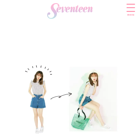
menu
すべての新着記事
FASHION
ファッションニュース
BEAUTY
モデル私服
ビューティニュース
SCHOOL
着回し
トレンドメイク
スクールニュース
ENTERTAINMENT
着痩せ
ベストコスメ
制服コーデ
エンタメニュース
LIFESTYLE
ヘアアレンジ・ヘアケア
学校ヘアメイク
なにわ男子
ライフスタイルニュース
スキンケア
JK TREND
勉強・受験・進路
K-POP
JKランキング・アワード
ボディケア
JKトレンドニュース