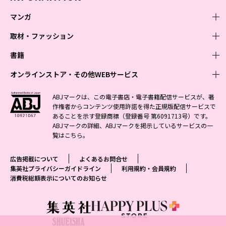
マンガ
取材・ファッション
少年マンガ
週刊少年ジャンプ
書籍
青年マンガ
ファッション・美容
ジャンプSQ
少年ジャンプ+
Seventeen
オンラインストア・その他WEBサービス
少女マンガ
芸能・情報・スポーツ
文芸・文庫・総合
Vジャンプ
ジャンプTOON
non-no
ジャンプTOON
Myojo
すばる
女性マンガ
学芸・ノンフィクション・新書
オンラインストア
最強ジャンプ
ABJマークは、この電子書店・電子書籍配信サービスが、著
ZEBRACK
BAILA
ZEBRACK
週プレNEWS
小説すばる
作権者からコンテンツ使用許諾を得た正規版配信サービスで
ジャンプTOON
1日5分で、明日は変わる よみタイ yomitai
OTO
少年ジャンプ+
ライトノベル・ノベライズ
その他WEBサービス
S-MANGA
MAQUIA
あることを示す登録商標（登録番号 第6091713号）です。
S-MANGA
週プレ グラジャパ!
集英社 文芸ステーション
ZEBRACK
集英社学芸部 - 学芸・ノンフィクション
SHUEISHA MANGA-ART HERITAGE
ジャンプTOON
ABJマークの詳細、ABJマークを掲示しているサービスの一
集英社オレンジ文庫
集英社アドナビ
集英社ジャンプリミックス
SPUR
キッズ
集英社コミック文庫
Sportiva
web 集英社文庫
覧は
こちら
。
S-MANGA
集英社ビジネス書
ジャンプキャラクターズストア
ZEBRACK
JUMP j-BOOKS
集英社エディターズ・ラボ
集英社コミック文庫
LEE
集英社みらい文庫
りぼん
パラスポ
青春と読書
集英社コミック文庫
集英社新書
HAPPY PLUS STORE
ジャンプルーキー！
ダッシュエックス文庫公式サイト
広告掲載について
よくあるお問合せ
週刊ヤングジャンプ
eclat
集英社の児童図書 S-KIDS.LAND
マーガレット
アジア人物史
マンガMee公式サイト
集英社新書プラス - 知の水先案内人
SHUEISHA VOX
集英社プライバシーガイドライン
利用規約・会員規約
S-MANGA
集英社Webマガジン コバルト
ヤングジャンプ定期購読デジタル
T JAPAN
消費税総額表示についてのお知らせ
別冊マーガレット
リマコミ
kotoba
LEEマルシェ
集英社ジャンプリミックス
シフォン文庫
ヤンジャン！
HAPPY PLUS ONE
マンガMee公式サイト
マンガMeets
e!集英社
SHOP Marisol
集英社コミック文庫
となりのヤングジャンプ
MEN'S NON-NO
リマコミ
Cookie
情報・知識＆オピニオン imidas
eclat premium
グランドジャンプ
UOMO
マンガMeets