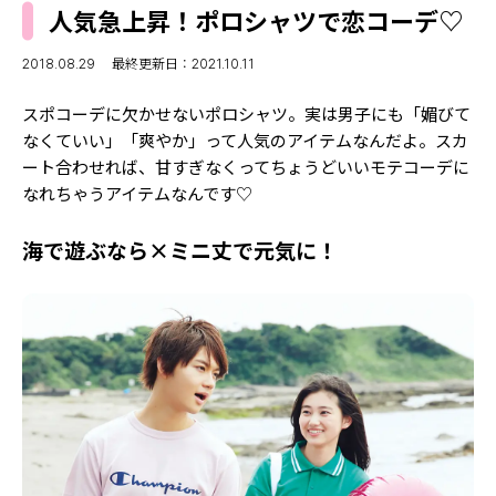
MODELS
人気急上昇！ポロシャツで恋コーデ♡
モデルの購入品
MODEL'S BLOG
おでかけ
2018.08.29
最終更新日：2021.10.11
お悩み相談
TikTok
スポコーデに欠かせないポロシャツ。実は男子にも「媚びて
Instagram
なくていい」「爽やか」って人気のアイテムなんだよ。スカ
ート合わせれば、甘すぎなくってちょうどいいモテコーデに
YouTube
なれちゃうアイテムなんです♡
FORTUNE
海で遊ぶなら×ミニ丈で元気に！
ゲッターズ飯田
MISS SEVENTEEN
ミスセブンティーンニュース
MAGAZINE
バックナンバー
INFORMATION
Seventeen
について