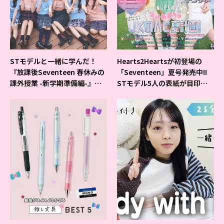
STモデルと一緒に学んだ！
Hearts2Heartsが初登場の
『放課後Seventeen 春休みの
「Seventeen」夏号発売中!!
課外授業 -新学期準備編-』イ
STモデル5人の表紙が目印だ
ベントの様子をレポ♡
よ♪