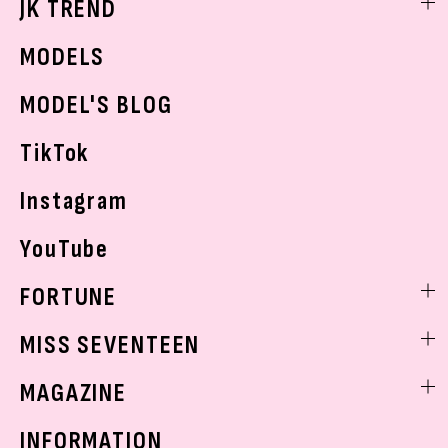
JK TREND
ボディケア
K-POP
JKランキング・アワード
JKトレンドニュース
MODELS
モデルの購入品
おでかけ
MODEL'S BLOG
お悩み相談
TikTok
Instagram
YouTube
FORTUNE
ゲッターズ飯田
MISS SEVENTEEN
ミスセブンティーンニュース
MAGAZINE
バックナンバー
INFORMATION