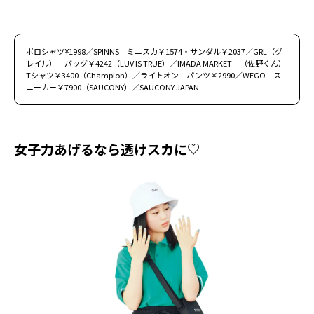
ポロシャツ¥1998／SPINNS ミニスカ￥1574・サンダル￥2037／GRL（グ
レイル） バッグ￥4242（LUV IS TRUE）／IMADA MARKET （佐野くん）
Tシャツ￥3400（Champion）／ライトオン パンツ￥2990／WEGO ス
ニーカー￥7900（SAUCONY）／SAUCONY JAPAN
女子力あげるなら透けスカに♡