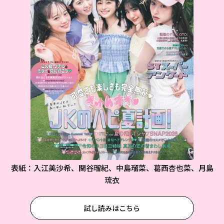
表紙：入江美沙希、関谷瑠紀、中島瑠菜、葛西杏也菜、月島
琉衣
試し読みはこちら