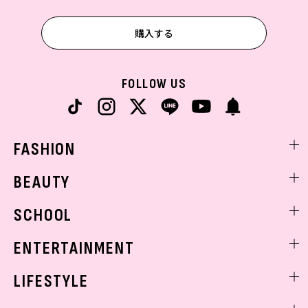
購入する
FOLLOW US
FASHION
ファッションニュース
BEAUTY
モデル私服
ビューティニュース
SCHOOL
着回し
トレンドメイク
着痩せ
スクールニュース
ENTERTAINMENT
ベストコスメ
制服コーデ
ヘアアレンジ・ヘアケア
エンタメニュース
LIFESTYLE
学校ヘアメイク
スキンケア
なにわ男子
勉強・受験・進路
ライフスタイルニュース