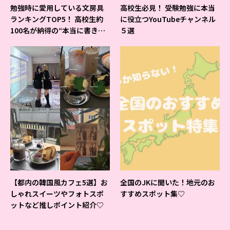
勉強時に愛用している文房具
高校生必見！ 受験勉強に本当
ランキングTOP5！ 高校生約
に役立つYouTubeチャンネル
100名が納得の“本当に書きや
５選
すいシャーペン”が1位に❤
【都内の韓国風カフェ5選】お
全国のJKに聞いた！地元のお
しゃれスイーツやフォトスポ
すすめスポット集♡
ットなど推しポイント紹介♡