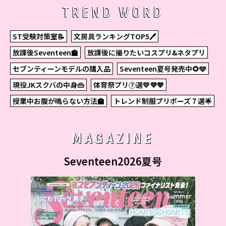
TREND WORD
ST受験対策室📝
文房具ランキングTOP5🖊
放課後Seventeen🏫
放課後に撮りたいコスプリ&ネタプリ
セブンティーンモデルの購入品
Seventeen夏号発売中🌻🩵
現役JKスクバの中身👜
体育祭プリ⑦選💛💜💙
授業中お腹が鳴らない方法🏫
トレンド制服プリポーズ７選🌟
MAGAZINE
Seventeen2026夏号