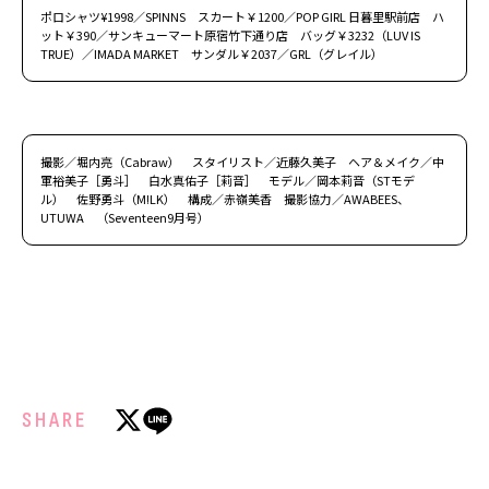
ポロシャツ¥1998／SPINNS スカート￥1200／POP GIRL 日暮里駅前店 ハ
ット￥390／サンキューマート原宿竹下通り店 バッグ￥3232（LUV IS
TRUE）／IMADA MARKET サンダル￥2037／GRL（グレイル）
撮影／堀内亮（Cabraw） スタイリスト／近藤久美子 ヘア＆メイク／中
軍裕美子［勇斗］ 白水真佑子［莉音］ モデル／岡本莉音（STモデ
ル） 佐野勇斗（M!LK） 構成／赤嶺美香 撮影協力／AWABEES、
UTUWA （Seventeen9月号）
SHARE