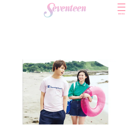
menu
すべての新着記事
FASHION
ファッションニュース
BEAUTY
モデル私服
ビューティニュース
SCHOOL
着回し
トレンドメイク
スクールニュース
ENTERTAINMENT
着痩せ
ベストコスメ
制服コーデ
エンタメニュース
LIFESTYLE
ヘアアレンジ・ヘアケア
学校ヘアメイク
なにわ男子
ライフスタイルニュース
スキンケア
JK TREND
勉強・受験・進路
K-POP
JKランキング・アワード
ボディケア
JKトレンドニュース