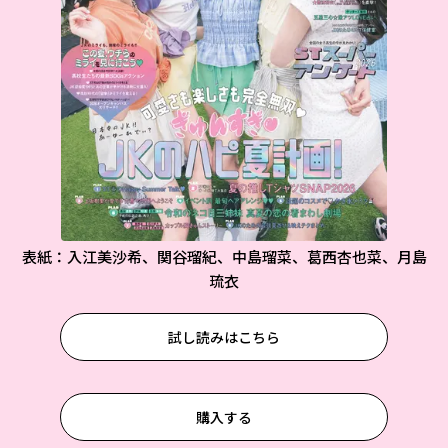
表紙：入江美沙希、関谷瑠紀、中島瑠菜、葛西杏也菜、月島
琉衣
試し読みはこちら
購入する