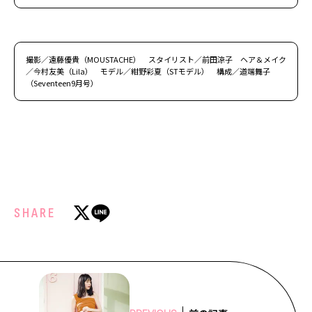
撮影／遠藤優貴（MOUSTACHE） スタイリスト／前田涼子 ヘア＆メイク
／今村友美（Lila） モデル／紺野彩夏（STモデル） 構成／道端舞子
（Seventeen9月号）
SHARE