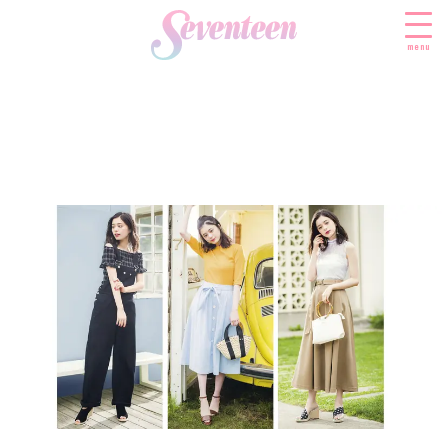
menu
すべての新着記事
FASHION
ファッションニュース
BEAUTY
モデル私服
ビューティニュース
SCHOOL
着回し
トレンドメイク
スクールニュース
ENTERTAINMENT
着痩せ
ベストコスメ
制服コーデ
エンタメニュース
LIFESTYLE
ヘアアレンジ・ヘアケア
学校ヘアメイク
なにわ男子
ライフスタイルニュース
スキンケア
JK TREND
勉強・受験・進路
K-POP
JKランキング・アワード
ボディケア
JKトレンドニュース