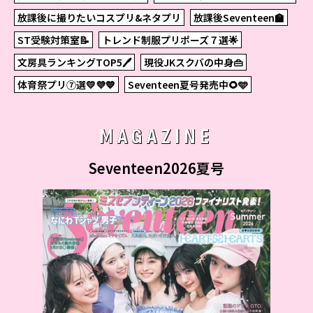
放課後に撮りたいコスプリ&ネタプリ
放課後Seventeen🏫
ST受験対策室📝
トレンド制服プリポーズ７選🌟
文房具ランキングTOP5🖊
現役JKスクバの中身👜
体育祭プリ⑦選💛💜💙
Seventeen夏号発売中🌻🩵
MAGAZINE
Seventeen2026夏号