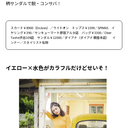
柄サンダルで脱・コンサバ！
スカート￥8900（Dickies）／ライトオン トップス￥1599／SPINNS イ
ヤリング￥390／サンキューマート原宿アルタ店 バッグ￥3300／Ober
Tashe渋谷109店 サンダル￥12000／ダイアナ（ダイアナ 銀座本店） イ
ンナー／スタイリスト私物
イエロー×水色がカラフルだけどせいそ！