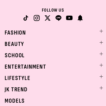
FOLLOW US
FASHION
ファッションニュース
BEAUTY
モデル私服
ビューティニュース
SCHOOL
着回し
トレンドメイク
着痩せ
スクールニュース
ENTERTAINMENT
ベストコスメ
制服コーデ
ヘアアレンジ・ヘアケア
エンタメニュース
LIFESTYLE
学校ヘアメイク
スキンケア
なにわ男子
勉強・受験・進路
ライフスタイルニュース
JK TREND
ボディケア
K-POP
JKランキング・アワード
JKトレンドニュース
MODELS
モデルの購入品