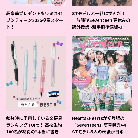
超豪華プレゼントも♡ミスセ
STモデルと一緒に学んだ！
ブンティーン2026投票スター
『放課後Seventeen 春休みの
ト！
課外授業 -新学期準備編-』イ
ベントの様子をレポ♡
勉強時に愛用している文房具
Hearts2Heartsが初登場の
ランキングTOP5！ 高校生約
「Seventeen」夏号発売中!!
100名が納得の“本当に書きや
STモデル5人の表紙が目印だ