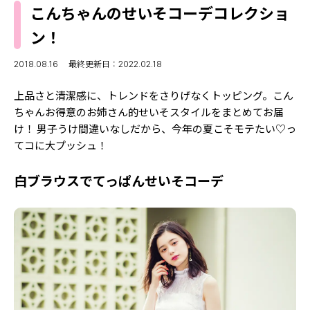
MODELS
こんちゃんのせいそコーデコレクショ
モデルの購入品
MODEL'S BLOG
ン！
おでかけ
お悩み相談
TikTok
2018.08.16
最終更新日：2022.02.18
Instagram
上品さと清潔感に、トレンドをさりげなくトッピング。こん
ちゃんお得意のお姉さん的せいそスタイルをまとめてお届
YouTube
け！ 男子うけ間違いなしだから、今年の夏こそモテたい♡っ
てコに大プッシュ！
FORTUNE
ゲッターズ飯田
MISS SEVENTEEN
白ブラウスでてっぱんせいそコーデ
ミスセブンティーンニュース
MAGAZINE
バックナンバー
INFORMATION
Seventeen
について