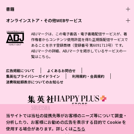
週刊少年ジャンプ
書籍
青年マンガ
ファッション・美容
ジャンプSQ
少年ジャンプ+
Seventeen
オンラインストア・その他WEBサービス
少女マンガ
芸能・情報・スポーツ
文芸・文庫・総合
Vジャンプ
ジャンプTOON
non-no
ジャンプTOON
Myojo
すばる
女性マンガ
学芸・ノンフィクション・新書
オンラインストア
最強ジャンプ
ABJマークは、この電子書店・電子書籍配信サービスが、著
ZEBRACK
BAILA
ZEBRACK
週プレNEWS
小説すばる
作権者からコンテンツ使用許諾を得た正規版配信サービスで
ジャンプTOON
1日5分で、明日は変わる よみタイ yomitai
OTO
少年ジャンプ+
ライトノベル・ノベライズ
その他WEBサービス
S-MANGA
MAQUIA
あることを示す登録商標（登録番号 第6091713号）です。
S-MANGA
週プレ グラジャパ!
集英社 文芸ステーション
ZEBRACK
集英社学芸部 - 学芸・ノンフィクション
SHUEISHA MANGA-ART HERITAGE
ジャンプTOON
ABJマークの詳細、ABJマークを掲示しているサービスの一
集英社オレンジ文庫
集英社アドナビ
集英社ジャンプリミックス
SPUR
キッズ
集英社コミック文庫
Sportiva
web 集英社文庫
覧は
こちら
。
S-MANGA
集英社ビジネス書
ジャンプキャラクターズストア
ZEBRACK
JUMP j-BOOKS
集英社エディターズ・ラボ
集英社コミック文庫
LEE
集英社みらい文庫
りぼん
パラスポ
青春と読書
集英社コミック文庫
集英社新書
HAPPY PLUS STORE
ジャンプルーキー！
ダッシュエックス文庫公式サイト
広告掲載について
よくあるお問合せ
週刊ヤングジャンプ
eclat
集英社の児童図書 S-KIDS.LAND
マーガレット
アジア人物史
マンガMee公式サイト
集英社新書プラス - 知の水先案内人
SHUEISHA VOX
集英社プライバシーガイドライン
利用規約・会員規約
S-MANGA
集英社Webマガジン コバルト
ヤングジャンプ定期購読デジタル
T JAPAN
消費税総額表示についてのお知らせ
別冊マーガレット
リマコミ
kotoba
LEEマルシェ
集英社ジャンプリミックス
シフォン文庫
ヤンジャン！
HAPPY PLUS ONE
マンガMee公式サイト
マンガMeets
e!集英社
SHOP Marisol
集英社コミック文庫
となりのヤングジャンプ
MEN'S NON-NO
リマコミ
Cookie
情報・知識＆オピニオン imidas
eclat premium
グランドジャンプ
UOMO
マンガMeets
Cocohana
mirabella
当サイトでは当社の提携先等がお客様のニーズ等について調査・
ウルトラジャンプ
集英社オンライン
© SHUEISHA Inc. All Right Reserved.
office YOU
mirabella homme
分析したり、お客様にお勧めの広告を表示する目的で Cookie を
使用する場合があります。詳しくは
こちら
zakka market