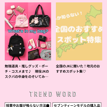
すいシャーペン”が1位に❤
よ♪
勉強道具・推しグッズ・ポー
全国のJKに聞いた！地元のお
チ・コスメまで♪ 現役JKの
すすめスポット集♡
スクバの中身をのぞいてみ
た！
TREND WORD
授業中お腹が鳴らない方法🏫
セブンティーンモデルの購入品