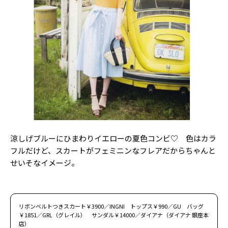
涼しげブルーにひまわりイエローの夏色コンビ♡ 色はカラ
フルだけど、スカートがフェミニンなフレアだからちゃんと
せいそなイメージ。
リボンベルトつきスカート￥3900／INGNI トップス￥990／GU バッグ
￥1851／GRL（グレイル） サンダル￥14000／ダイアナ（ダイアナ 銀座本
店）