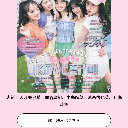
表紙：入江美沙希、関谷瑠紀、中島瑠菜、葛西杏也菜、月島
琉衣
試し読みはこちら