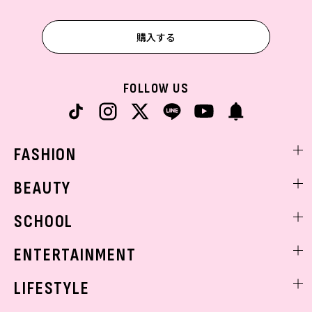
購入する
FOLLOW US
FASHION
ファッションニュース
BEAUTY
モデル私服
ビューティニュース
SCHOOL
着回し
トレンドメイク
着痩せ
スクールニュース
ENTERTAINMENT
ベストコスメ
制服コーデ
ヘアアレンジ・ヘアケア
エンタメニュース
LIFESTYLE
学校ヘアメイク
スキンケア
なにわ男子
勉強・受験・進路
ライフスタイルニュース