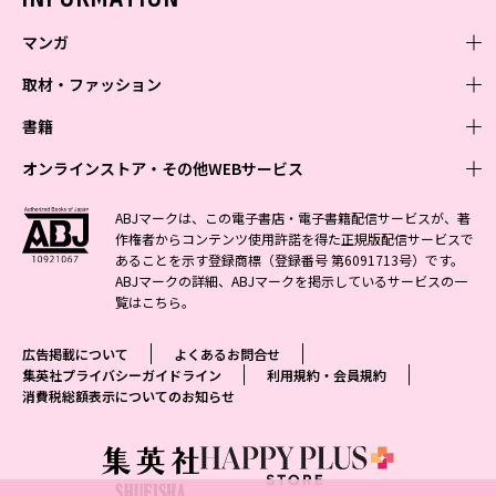
マンガ
取材・ファッション
少年マンガ
週刊少年ジャンプ
書籍
青年マンガ
ファッション・美容
ジャンプSQ
少年ジャンプ+
Seventeen
オンラインストア・その他WEBサービス
少女マンガ
芸能・情報・スポーツ
文芸・文庫・総合
Vジャンプ
ジャンプTOON
non-no
ジャンプTOON
Myojo
すばる
女性マンガ
学芸・ノンフィクション・新書
オンラインストア
最強ジャンプ
ABJマークは、この電子書店・電子書籍配信サービスが、著
ZEBRACK
BAILA
ZEBRACK
週プレNEWS
小説すばる
作権者からコンテンツ使用許諾を得た正規版配信サービスで
ジャンプTOON
1日5分で、明日は変わる よみタイ yomitai
OTO
少年ジャンプ+
ライトノベル・ノベライズ
その他WEBサービス
S-MANGA
MAQUIA
あることを示す登録商標（登録番号 第6091713号）です。
S-MANGA
週プレ グラジャパ!
集英社 文芸ステーション
ZEBRACK
集英社学芸部 - 学芸・ノンフィクション
SHUEISHA MANGA-ART HERITAGE
ジャンプTOON
ABJマークの詳細、ABJマークを掲示しているサービスの一
集英社オレンジ文庫
集英社アドナビ
集英社ジャンプリミックス
SPUR
キッズ
集英社コミック文庫
Sportiva
web 集英社文庫
覧は
こちら
。
S-MANGA
集英社ビジネス書
ジャンプキャラクターズストア
ZEBRACK
JUMP j-BOOKS
集英社エディターズ・ラボ
集英社コミック文庫
LEE
集英社みらい文庫
りぼん
パラスポ
青春と読書
集英社コミック文庫
集英社新書
HAPPY PLUS STORE
ジャンプルーキー！
ダッシュエックス文庫公式サイト
広告掲載について
よくあるお問合せ
週刊ヤングジャンプ
eclat
集英社の児童図書 S-KIDS.LAND
マーガレット
アジア人物史
マンガMee公式サイト
集英社新書プラス - 知の水先案内人
SHUEISHA VOX
集英社プライバシーガイドライン
利用規約・会員規約
S-MANGA
集英社Webマガジン コバルト
ヤングジャンプ定期購読デジタル
T JAPAN
消費税総額表示についてのお知らせ
別冊マーガレット
リマコミ
kotoba
LEEマルシェ
集英社ジャンプリミックス
シフォン文庫
ヤンジャン！
HAPPY PLUS ONE
マンガMee公式サイト
マンガMeets
e!集英社
SHOP Marisol
集英社コミック文庫
となりのヤングジャンプ
MEN'S NON-NO
リマコミ
Cookie
情報・知識＆オピニオン imidas
eclat premium
グランドジャンプ
UOMO