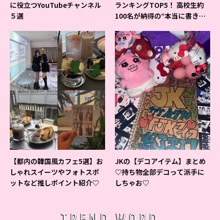
に役立つYouTubeチャンネル
ランキングTOP5！ 高校生約
５選
100名が納得の“本当に書きや
すいシャーペン”が1位に❤
【都内の韓国風カフェ5選】お
JKの【デコアイテム】まとめ
しゃれスイーツやフォトスポ
♡持ち物全部デコって派手に
ットなど推しポイント紹介♡
しちゃお♡
TREND WORD