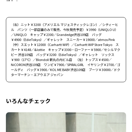
（右）ニット￥3200（アメリエル マジェスティックレゴン）／シティーヒ
ル パンツ（一部店舗のみで販売、今秋発売予定）￥3990（UNIQLO U）
／UNIQLO キャップ￥2300／Grandedge渋谷109店 バッグ
￥4900（EdieTokyo）／ギャレット スニーカー￥19000／atmos Pink
（中）スエット￥12000（Carhartt WIP）／Carhartt WIP Store Tokyo ス
カート￥4148／&lottie キャップ￥3300・ローファー￥5900／セシルマク
ビー 渋谷109店 バッグ￥3200（EdieTokyo）／ギャレット ソックス
￥900（17℃）／Blondoll 新丸の内ビル店 （左）トップス￥4500／
NiCORON渋谷109店 ワンピ￥7900／SPIRALGIRL イヤリング￥2700／ゴ
ールディ バッグ￥3900／KOL ME BABY 渋谷109店 ブーツ￥30000／ドク
ターマーチン・エアウエア ジャパン
いろんなチェック