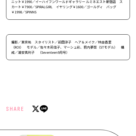
ニット￥1990／イーハイフンワールドギャラリー ルミネエスト新宿店 ス
カート￥7900／SPIRALGIRL イヤリング￥1600／ゴールディ バッグ
￥1998／SPINNS
撮影／東京祐 スタイリスト／前田涼子 ヘア＆メイク／林由香里
（ROI） モデル／佐々木莉佳子、マーシュ彩、箭内夢菜（STモデル） 構
成／浦安真利子 （Seventeen9月号）
SHARE