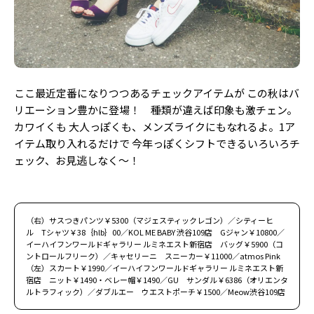
ここ最近定番になりつつあるチェックアイテムが この秋はバ
リエーション豊かに登場！ 種類が違えば印象も激チェン。
カワイくも 大人っぽくも、メンズライクにもなれるよ。1ア
イテム取り入れるだけで 今年っぽくシフトできるいろいろチ
ェック、お見逃しなく〜！
（右）サスつきパンツ￥5300（マジェスティックレゴン）／シティーヒ
ル Tシャツ￥38｛hlb｝00／KOL ME BABY 渋谷109店 Gジャン￥10800／
イーハイフンワールドギャラリー ルミネエスト新宿店 バッグ￥5900（コ
ントロールフリーク）／キャセリーニ スニーカー￥11000／atmos Pink
（左）スカート￥1990／イーハイフンワールドギャラリー ルミネエスト新
宿店 ニット￥1490・ベレー帽￥1490／GU サンダル￥6386（オリエンタ
ルトラフィック）／ダブルエー ウエストポーチ￥1500／Meow渋谷109店