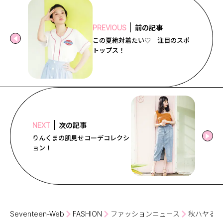
前の記事
PREVIOUS
この夏絶対着たい♡ 注目のスポ
トップス！
次の記事
NEXT
りんくまの肌見せコーデコレクシ
ョン！
Seventeen-Web
FASHION
ファッションニュース
秋ハヤるも