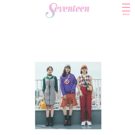
menu
すべての新着記事
FASHION
ファッションニュース
BEAUTY
モデル私服
ビューティニュース
SCHOOL
着回し
トレンドメイク
スクールニュース
ENTERTAINMENT
着痩せ
ベストコスメ
制服コーデ
エンタメニュース
LIFESTYLE
ヘアアレンジ・ヘアケア
学校ヘアメイク
なにわ男子
ライフスタイルニュース
スキンケア
JK TREND
勉強・受験・進路
K-POP
JKランキング・アワード
ボディケア
JKトレンドニュース