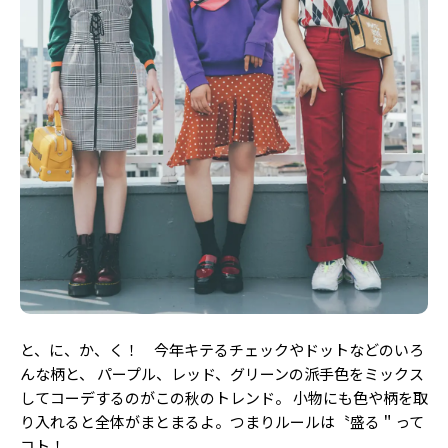
Follow us
ST member
新規会員登録・ログイン
と、に、か、く！ 今年キテるチェックやドットなどのいろ
んな柄と、 パープル、レッド、グリーンの派手色をミックス
してコーデするのがこの秋のトレンド。 小物にも色や柄を取
り入れると全体がまとまるよ。つまりルールは〝盛る＂って
コト！