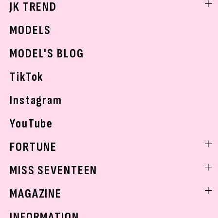
JK TREND
ボディケア
K-POP
JKランキング・アワード
JKトレンドニュース
MODELS
モデルの購入品
おでかけ
MODEL'S BLOG
お悩み相談
TikTok
Instagram
YouTube
FORTUNE
ゲッターズ飯田
MISS SEVENTEEN
ミスセブンティーンニュース
MAGAZINE
バックナンバー
INFORMATION