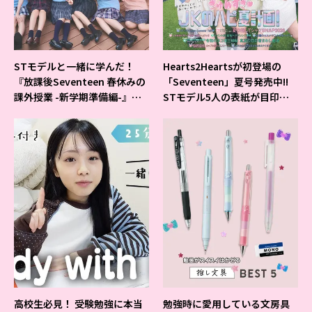
STモデルと一緒に学んだ！
Hearts2Heartsが初登場の
『放課後Seventeen 春休みの
「Seventeen」夏号発売中!!
課外授業 -新学期準備編-』イ
STモデル5人の表紙が目印だ
ベントの様子をレポ♡
よ♪
高校生必見！ 受験勉強に本当
勉強時に愛用している文房具