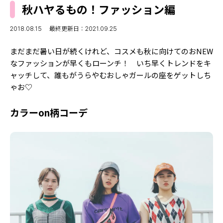
MODELS
秋ハヤるもの！ファッション編
モデルの購入品
MODEL'S BLOG
おでかけ
2018.08.15
最終更新日：2021.09.25
お悩み相談
TikTok
まだまだ暑い日が続くけれど、コスメも秋に向けてのおNEW
Instagram
なファッションが早くもローンチ！ いち早くトレンドをキ
ャッチして、誰もがうらやむおしゃガールの座をゲットしち
YouTube
ゃお♡
FORTUNE
カラーon柄コーデ
ゲッターズ飯田
MISS SEVENTEEN
ミスセブンティーンニュース
MAGAZINE
バックナンバー
INFORMATION
Seventeen
について