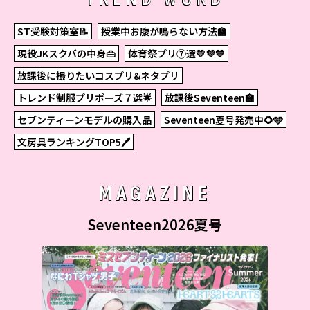
ST受験対策室📝
授業中お腹が鳴らない方法🏫
現役JKスクバの中身👜
体育祭プリ⑦選💛💜💙
放課後に撮りたいコスプリ&ネタプリ
トレンド制服プリポーズ７選🌟
放課後Seventeen🏫
セブンティーンモデルの購入品
Seventeen夏号発売中🌻🩵
文房具ランキングTOP5🖊
MAGAZINE
Seventeen2026夏号