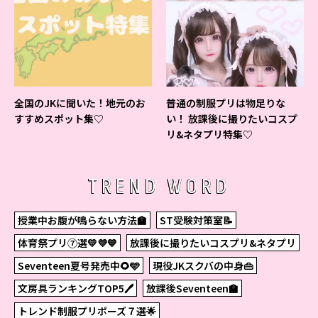
全国のJKに聞いた！地元のお
普通の制服プリは物足りな
すすめスポット集♡
い！ 放課後に撮りたいコスプ
リ&ネタプリ特集♡
TREND WORD
授業中お腹が鳴らない方法🏫
ST受験対策室📝
体育祭プリ⑦選💛💜💙
放課後に撮りたいコスプリ&ネタプリ
Seventeen夏号発売中🌻🩵
現役JKスクバの中身👜
文房具ランキングTOP5🖊
放課後Seventeen🏫
トレンド制服プリポーズ７選🌟