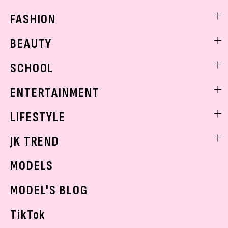
FASHION
ファッションニュース
BEAUTY
モデル私服
ビューティニュース
SCHOOL
着回し
トレンドメイク
着痩せ
スクールニュース
ENTERTAINMENT
ベストコスメ
制服コーデ
ヘアアレンジ・ヘアケア
エンタメニュース
LIFESTYLE
学校ヘアメイク
スキンケア
なにわ男子
勉強・受験・進路
ライフスタイルニュース
JK TREND
ボディケア
K-POP
JKランキング・アワード
JKトレンドニュース
MODELS
モデルの購入品
おでかけ
MODEL'S BLOG
お悩み相談
TikTok