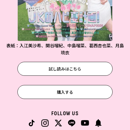
表紙：入江美沙希、関谷瑠紀、中島瑠菜、葛西杏也菜、月島
琉衣
試し読みはこちら
購入する
FOLLOW US