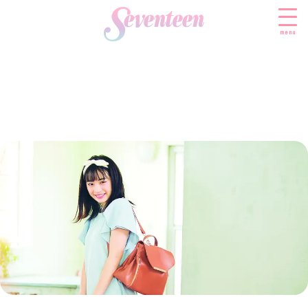
menu
すべての新着記事
FASHION
ファッションニュース
BEAUTY
モデル私服
ビューティニュース
SCHOOL
着回し
トレンドメイク
スクールニュース
ENTERTAINMENT
着痩せ
ベストコスメ
制服コーデ
エンタメニュース
LIFESTYLE
ヘアアレンジ・ヘアケア
学校ヘアメイク
なにわ男子
ライフスタイルニュース
スキンケア
JK TREND
勉強・受験・進路
K-POP
JKランキング・アワード
ボディケア
JKトレンドニュース