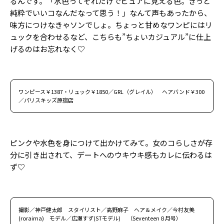
るんです。「水色ってそれだけでピュアに見える色。きっと
純粋でいいコなんだなって思う！」なんて声もあったから、
味方につけなきゃソンでしょ。ちょっと甘めなワンピにはリ
ュックを合わせるなど、こちらも”ちょいカジュアル”に仕上
げるのはお忘れなく♡
ワンピース￥1387・リュック￥1850／GRL（グレイル） ヘアバンド￥300
／パリスキッズ原宿店
ピンクや水色を身につけて出かけてみて。女のコらしさが存
分に引き出されて、デートへのウキウキ感もカレに伝わるは
ず♡
撮影／神戸健太郎 スタイリスト／高野麻子 ヘア＆メイク／今村友美
(roraima) モデル／広瀬すず(STモデル) （Seventeen８月号）