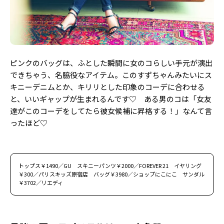
ピンクのバッグは、ふとした瞬間に女のコらしい手元が演出
できちゃう、名脇役なアイテム。このすずちゃんみたいにス
キニーデニムとか、キリリとした印象のコーデに合わせる
と、いいギャップが生まれるんです♡ ある男のコは「女友
達がこのコーデをしてたら彼女候補に昇格する！」なんて言
ったほど♡
トップス￥1490／GU スキニーパンツ￥2000／FOREVER 21 イヤリング
￥300／パリスキッズ原宿店 バッグ￥3980／ショップにこにこ サンダル
￥3702／リエディ