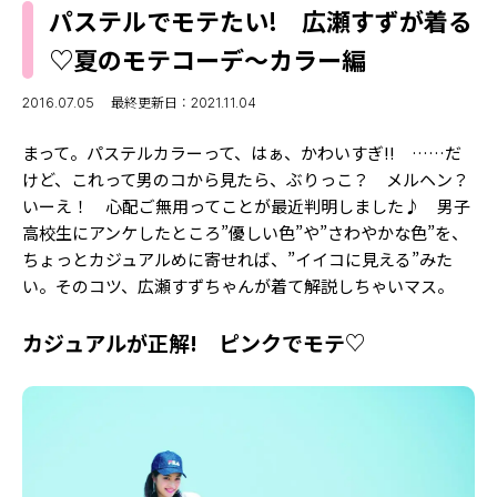
MODELS
パステルでモテたい! 広瀬すずが着る
モデルの購入品
MODEL'S BLOG
♡夏のモテコーデ～カラー編
おでかけ
お悩み相談
TikTok
2016.07.05
最終更新日：2021.11.04
Instagram
まって。パステルカラーって、はぁ、かわいすぎ!! ……だ
けど、これって男のコから見たら、ぶりっこ？ メルヘン？
YouTube
いーえ！ 心配ご無用ってことが最近判明しました♪ 男子
高校生にアンケしたところ”優しい色”や”さわやかな色”を、
FORTUNE
ちょっとカジュアルめに寄せれば、”イイコに見える”みた
ゲッターズ飯田
MISS SEVENTEEN
い。そのコツ、広瀬すずちゃんが着て解説しちゃいマス。
ミスセブンティーンニュース
MAGAZINE
カジュアルが正解! ピンクでモテ♡
バックナンバー
INFORMATION
Seventeen
について