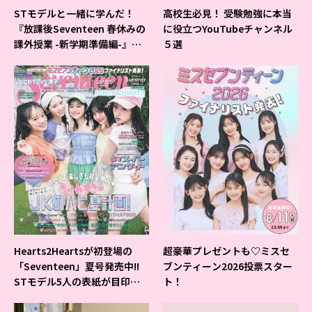
STモデルと一緒に学んだ！
高校生必見！ 受験勉強に本当
『放課後Seventeen 春休みの
に役立つYouTubeチャンネル
課外授業 -新学期準備編-』イ
５選
ベントの様子をレポ♡
Hearts2Heartsが初登場の
超豪華プレゼントも♡ミスセ
「Seventeen」夏号発売中!!
ブンティーン2026投票スター
STモデル5人の表紙が目印だ
ト！
よ♪