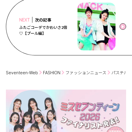
次の記事
NEXT
ふたごコーデでかわいさ2倍
♡【プール編】
Seventeen-Web
FASHION
ファッションニュース
パステルで