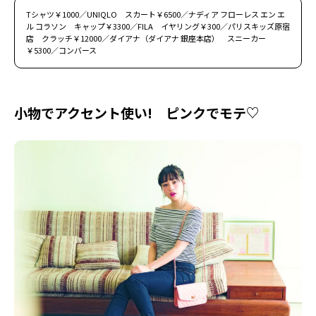
Tシャツ￥1000／UNIQLO スカート￥6500／ナディア フローレス エン エ
ル コラソン キャップ￥3300／FILA イヤリング￥300／パリスキッズ原宿
店 クラッチ￥12000／ダイアナ（ダイアナ 銀座本店） スニーカー
￥5300／コンバース
小物でアクセント使い! ピンクでモテ♡