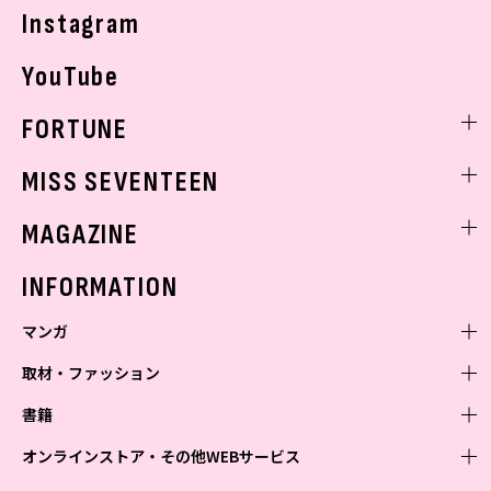
Instagram
YouTube
FORTUNE
ゲッターズ飯田
MISS SEVENTEEN
ミスセブンティーンニュース
MAGAZINE
バックナンバー
INFORMATION
マンガ
取材・ファッション
少年マンガ
週刊少年ジャンプ
書籍
青年マンガ
ファッション・美容
ジャンプSQ
少年ジャンプ+
Seventeen
オンラインストア・その他WEBサービス
少女マンガ
芸能・情報・スポーツ
文芸・文庫・総合
Vジャンプ
ジャンプTOON
non-no
ジャンプTOON
Myojo
すばる