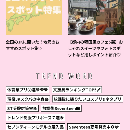
全国のJKに聞いた！地元のお
【都内の韓国風カフェ5選】お
すすめスポット集♡
しゃれスイーツやフォトスポ
ットなど推しポイント紹介♡
TREND WORD
体育祭プリ⑦選💛💜💙
文房具ランキングTOP5🖊
現役JKスクバの中身👜
放課後に撮りたいコスプリ&ネタプリ
ST受験対策室📝
放課後Seventeen🏫
トレンド制服プリポーズ７選🌟
セブンティーンモデルの購入品
Seventeen夏号発売中🌻🩵