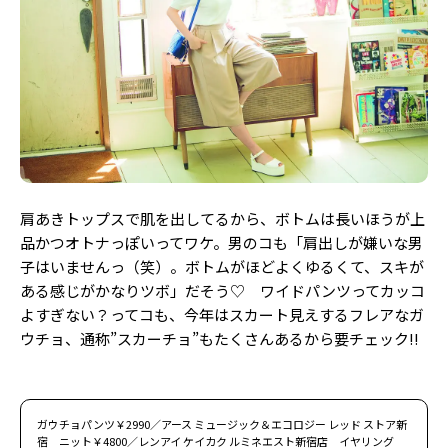
Follow us
ST member
新規会員登録・ログイン
肩あきトップスで肌を出してるから、ボトムは長いほうが上
品かつオトナっぽいってワケ。男のコも「肩出しが嫌いな男
子はいませんっ（笑）。ボトムがほどよくゆるくて、スキが
ある感じがかなりツボ」だそう♡ ワイドパンツってカッコ
よすぎない？ってコも、今年はスカート見えするフレアなガ
ウチョ、通称”スカーチョ”もたくさんあるから要チェック!!
ガウチョパンツ￥2990／アース ミュージック＆エコロジー レッド ストア新
宿 ニット￥4800／レンアイ ケイカク ルミネエスト新宿店 イヤリング