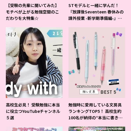
【受験の先輩に聞いてみた】
STモデルと一緒に学んだ！
モチベが上がる勉強空間のこ
『放課後Seventeen 春休みの
だわりを大特集☆
課外授業 -新学期準備編-』イ
ベントの様子をレポ♡
高校生必見！ 受験勉強に本当
勉強時に愛用している文房具
に役立つYouTubeチャンネル
ランキングTOP5！ 高校生約
５選
100名が納得の“本当に書きや
すいシャーペン”が1位に❤