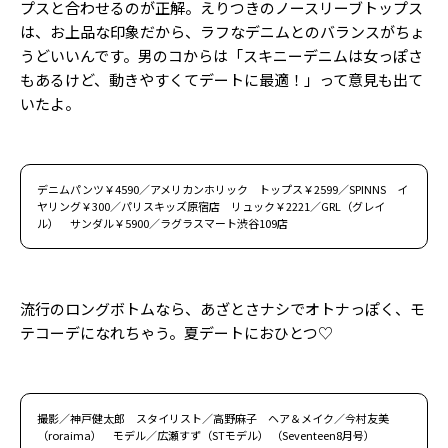
プスと合わせるのが正解。えりつきのノースリーブトップス
は、お上品な印象だから、ラフなデニムとのバランスがちょ
うどいいんです。男のコからは「スキニーデニムは女っぽさ
もあるけど、動きやすくてデートに最適！」って意見も出て
いたよ。
デニムパンツ￥4590／アメリカンホリック トップス￥2599／SPINNS イ
ヤリング￥300／パリスキッズ原宿店 リュック￥2221／GRL（グレイ
ル） サンダル￥5900／ラグラスマート渋谷109店
流行のロングボトムなら、あざとさナシでオトナっぽく、モ
テコーデになれちゃう。夏デートにおひとつ♡
撮影／神戸健太郎 スタイリスト／高野麻子 ヘア＆メイク／今村友美
（roraima） モデル／広瀬すず（STモデル） （Seventeen8月号）