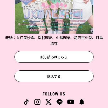
表紙：入江美沙希、関谷瑠紀、中島瑠菜、葛西杏也菜、月島
琉衣
試し読みはこちら
購入する
FOLLOW US