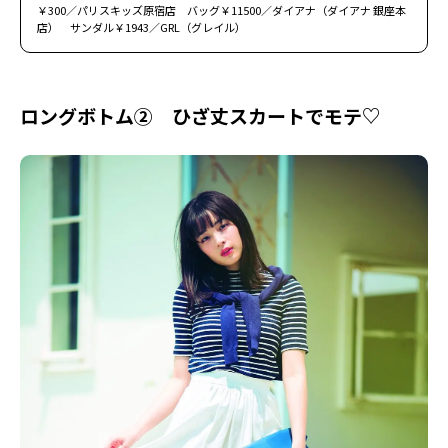
￥300／パリスキッズ原宿店 バッグ￥11500／ダイアナ（ダイアナ 銀座本
店） サンダル￥1943／GRL（グレイル）
ロングボトム② ひざ丈スカートでモテ♡