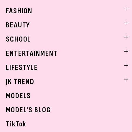
FASHION
ファッションニュース
BEAUTY
モデル私服
ビューティニュース
SCHOOL
着回し
トレンドメイク
着痩せ
スクールニュース
ENTERTAINMENT
ベストコスメ
制服コーデ
ヘアアレンジ・ヘアケア
エンタメニュース
LIFESTYLE
学校ヘアメイク
スキンケア
なにわ男子
勉強・受験・進路
ライフスタイルニュース
JK TREND
ボディケア
K-POP
JKランキング・アワード
JKトレンドニュース
MODELS
モデルの購入品
おでかけ
MODEL'S BLOG
お悩み相談
TikTok