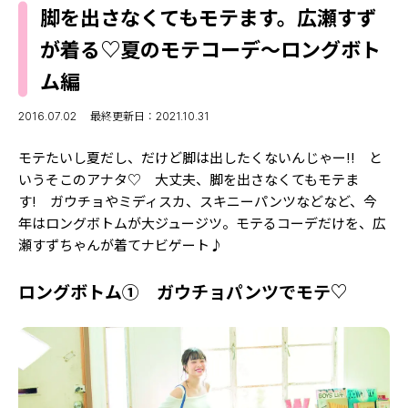
MODELS
脚を出さなくてもモテます。広瀬すず
モデルの購入品
MODEL'S BLOG
が着る♡夏のモテコーデ～ロングボト
おでかけ
お悩み相談
ム編
TikTok
Instagram
2016.07.02
最終更新日：2021.10.31
YouTube
モテたいし夏だし、だけど脚は出したくないんじゃー!! と
いうそこのアナタ♡ 大丈夫、脚を出さなくてもモテま
FORTUNE
す! ガウチョやミディスカ、スキニーパンツなどなど、今
年はロングボトムが大ジュージツ。モテるコーデだけを、広
ゲッターズ飯田
MISS SEVENTEEN
瀬すずちゃんが着てナビゲート♪
ミスセブンティーンニュース
MAGAZINE
ロングボトム① ガウチョパンツでモテ♡
バックナンバー
INFORMATION
Seventeen
について