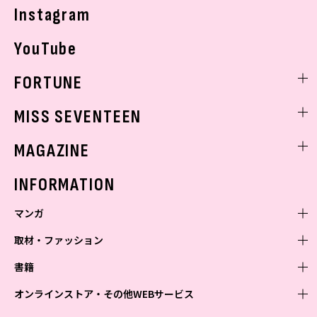
Instagram
YouTube
FORTUNE
ゲッターズ飯田
MISS SEVENTEEN
ミスセブンティーンニュース
MAGAZINE
バックナンバー
INFORMATION
マンガ
取材・ファッション
少年マンガ
週刊少年ジャンプ
書籍
青年マンガ
ファッション・美容
ジャンプSQ
少年ジャンプ+
Seventeen
オンラインストア・その他WEBサービス
少女マンガ
芸能・情報・スポーツ
文芸・文庫・総合
Vジャンプ
ジャンプTOON
non-no
ジャンプTOON
Myojo
すばる