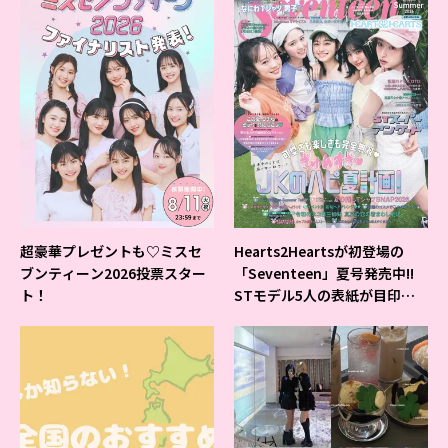
超豪華プレゼントも♡ミスセ
Hearts2Heartsが初登場の
ブンティーン2026投票スター
「Seventeen」夏号発売中!!
ト！
STモデル5人の表紙が目印だ
よ♪