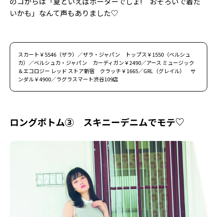
のコからは「夏といえばボーダーでしょ! おそろいで着た
いかも」なんて声もありました♡
スカート￥5546（ザラ）／ザラ・ジャパン トップス￥1550（ベルシュ
カ）／ベルシュカ・ジャパン カーディガン￥2490／アース ミュージック
＆エコロジー レッド ストア新宿 クラッチ￥1665／GRL（グレイル） サ
ンダル￥4900／ラグラスマート渋谷109店
ロングボトム③ スキニーデニムでモテ♡