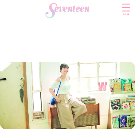
menu
すべての新着記事
FASHION
ファッションニュース
BEAUTY
モデル私服
ビューティニュース
SCHOOL
着回し
トレンドメイク
スクールニュース
ENTERTAINMENT
着痩せ
ベストコスメ
制服コーデ
エンタメニュース
LIFESTYLE
ヘアアレンジ・ヘアケア
学校ヘアメイク
なにわ男子
ライフスタイルニュース
スキンケア
JK TREND
勉強・受験・進路
K-POP
JKランキング・アワード
ボディケア
JKトレンドニュース