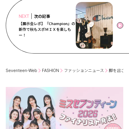
次の記事
NEXT
【展示会レポ】『Champion』の
新作で秋もスポＭＩＸを楽しも
ー！
Seventeen-Web
FASHION
ファッションニュース
脚を出さな