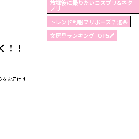
放課後に撮りたいコスプリ&ネタ
プリ
トレンド制服プリポーズ７選🌟
文房具ランキングTOP5🖊
く！！
クをお届けす