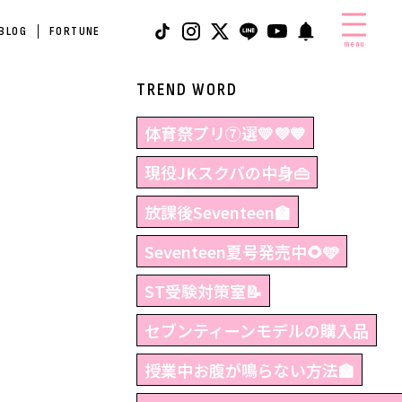
 BLOG
FORTUNE
menu
TREND WORD
体育祭プリ⑦選💛💜💙
現役JKスクバの中身👜
放課後Seventeen🏫
Seventeen夏号発売中🌻🩵
ST受験対策室📝
セブンティーンモデルの購入品
授業中お腹が鳴らない方法🏫