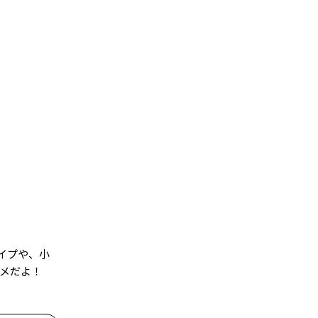
イプや、小
スメだよ！