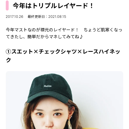
MODELS
今年はトリプルレイヤード！
モデルの購入品
MODEL'S BLOG
おでかけ
2017.10.26
最終更新日：2021.08.15
お悩み相談
TikTok
今年マストなのが襟元のレイヤード！ ちょうど肌寒くなっ
Instagram
てきたし、簡単だからマネしてみてね♪
YouTube
➀スエット×チェックシャツ×レースハイネッ
ク
FORTUNE
ゲッターズ飯田
MISS SEVENTEEN
ミスセブンティーンニュース
MAGAZINE
バックナンバー
INFORMATION
Seventeen
について