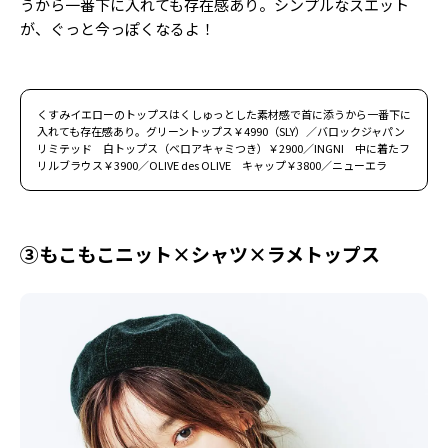
うから一番下に入れても存在感あり。シンプルなスエット
が、ぐっと今っぽくなるよ！
くすみイエローのトップスはくしゅっとした素材感で首に添うから一番下に
入れても存在感あり。グリーントップス￥4990（SLY）／バロックジャパン
リミテッド 白トップス（ベロアキャミつき）￥2900／INGNI 中に着たフ
リルブラウス￥3900／OLIVE des OLIVE キャップ￥3800／ニューエラ
③もこもこニット×シャツ×ラメトップス