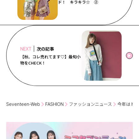
ド！ キラキラ☆ ②
次の記事
NEXT
【秋、コレ売れてます♡】最旬小
物をCHECK！
Seventeen-Web
FASHION
ファッションニュース
今年はトリ