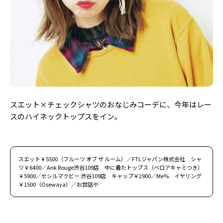
Follow us
ST member
新規会員登録・ログイン
スエット×チェックシャツのおなじみコーデに、今年はレー
スのハイネックトップスをイン。
スエット￥5500（フルーツ オブ ザ ルーム）／FTLジャパン株式会社 シャ
ツ￥6400／Ank Rouge渋谷109店 中に着たトップス（ベロアキャミつき）
￥5900／セシルマクビー 渋谷109店 キャップ￥2900／Me% イヤリング
￥1500（Osewaya）／お世話や