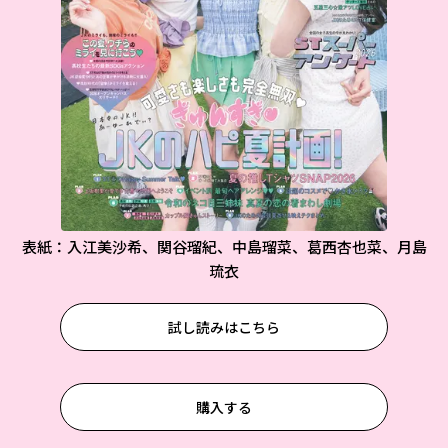
表紙：入江美沙希、関谷瑠紀、中島瑠菜、葛西杏也菜、月島
琉衣
試し読みはこちら
購入する