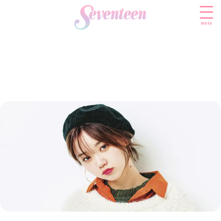
menu
すべての新着記事
FASHION
ファッションニュース
BEAUTY
モデル私服
ビューティニュース
SCHOOL
着回し
トレンドメイク
スクールニュース
ENTERTAINMENT
着痩せ
ベストコスメ
制服コーデ
エンタメニュース
LIFESTYLE
ヘアアレンジ・ヘアケア
学校ヘアメイク
なにわ男子
ライフスタイルニュース
スキンケア
JK TREND
勉強・受験・進路
K-POP
JKランキング・アワード
ボディケア
JKトレンドニュース