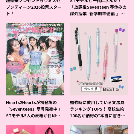
超豪華プレゼントも♡ミスセ
STモデルと一緒に学んだ！
ブンティーン2026投票スター
『放課後Seventeen 春休みの
ト！
課外授業 -新学期準備編-』イ
ベントの様子をレポ♡
Hearts2Heartsが初登場の
勉強時に愛用している文房具
「Seventeen」夏号発売中!!
ランキングTOP5！ 高校生約
STモデル5人の表紙が目印だ
100名が納得の“本当に書きや
よ♪
すいシャーペン”が1位に❤