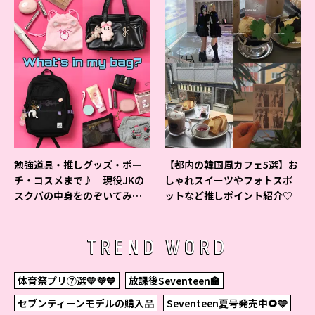
勉強道具・推しグッズ・ポー
【都内の韓国風カフェ5選】お
チ・コスメまで♪ 現役JKの
しゃれスイーツやフォトスポ
スクバの中身をのぞいてみ
ットなど推しポイント紹介♡
た！
TREND WORD
体育祭プリ⑦選💛💜💙
放課後Seventeen🏫
セブンティーンモデルの購入品
Seventeen夏号発売中🌻🩵