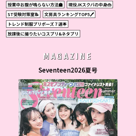
授業中お腹が鳴らない方法🏫
現役JKスクバの中身👜
ST受験対策室📝
文房具ランキングTOP5🖊
トレンド制服プリポーズ７選🌟
放課後に撮りたいコスプリ&ネタプリ
MAGAZINE
Seventeen2026夏号