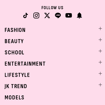
FOLLOW US
FASHION
ファッションニュース
BEAUTY
モデル私服
ビューティニュース
SCHOOL
着回し
トレンドメイク
着痩せ
スクールニュース
ENTERTAINMENT
ベストコスメ
制服コーデ
ヘアアレンジ・ヘアケア
エンタメニュース
LIFESTYLE
学校ヘアメイク
スキンケア
なにわ男子
勉強・受験・進路
ライフスタイルニュース
JK TREND
ボディケア
K-POP
JKランキング・アワード
JKトレンドニュース
MODELS
モデルの購入品