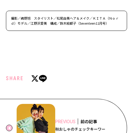
撮影／嶋野旭 スタイリスト／松尾由美ヘア＆メイク／ＫＩＴＡ（Ｎｏｒ
ｄ）モデル／江野沢愛美 構成／鈴木絵都子（Seventeen11月号）
SHARE
前の記事
PREVIOUS
秋おしゃのチェックキーワー