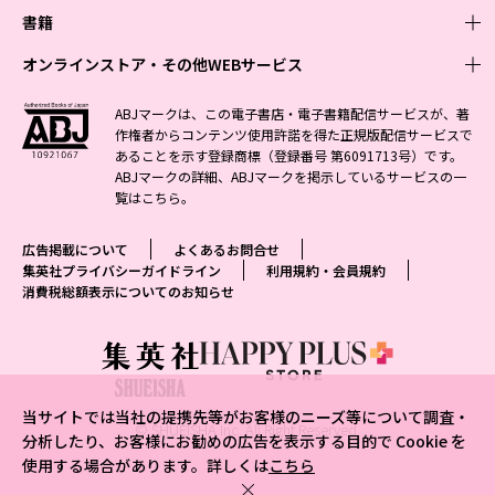
週刊少年ジャンプ
書籍
青年マンガ
ファッション・美容
ジャンプSQ
少年ジャンプ+
Seventeen
オンラインストア・その他WEBサービス
少女マンガ
芸能・情報・スポーツ
文芸・文庫・総合
Vジャンプ
ジャンプTOON
non-no
ジャンプTOON
Myojo
すばる
女性マンガ
学芸・ノンフィクション・新書
オンラインストア
最強ジャンプ
ABJマークは、この電子書店・電子書籍配信サービスが、著
ZEBRACK
BAILA
ZEBRACK
週プレNEWS
小説すばる
作権者からコンテンツ使用許諾を得た正規版配信サービスで
ジャンプTOON
1日5分で、明日は変わる よみタイ yomitai
OTO
少年ジャンプ+
ライトノベル・ノベライズ
その他WEBサービス
S-MANGA
MAQUIA
あることを示す登録商標（登録番号 第6091713号）です。
S-MANGA
週プレ グラジャパ!
集英社 文芸ステーション
ZEBRACK
集英社学芸部 - 学芸・ノンフィクション
SHUEISHA MANGA-ART HERITAGE
ジャンプTOON
ABJマークの詳細、ABJマークを掲示しているサービスの一
集英社オレンジ文庫
集英社アドナビ
集英社ジャンプリミックス
SPUR
キッズ
集英社コミック文庫
Sportiva
web 集英社文庫
覧は
こちら
。
S-MANGA
集英社ビジネス書
ジャンプキャラクターズストア
ZEBRACK
JUMP j-BOOKS
集英社エディターズ・ラボ
集英社コミック文庫
LEE
集英社みらい文庫
りぼん
パラスポ
青春と読書
集英社コミック文庫
集英社新書
HAPPY PLUS STORE
ジャンプルーキー！
ダッシュエックス文庫公式サイト
広告掲載について
よくあるお問合せ
週刊ヤングジャンプ
eclat
集英社の児童図書 S-KIDS.LAND
マーガレット
アジア人物史
マンガMee公式サイト
集英社新書プラス - 知の水先案内人
SHUEISHA VOX
集英社プライバシーガイドライン
利用規約・会員規約
S-MANGA
集英社Webマガジン コバルト
ヤングジャンプ定期購読デジタル
T JAPAN
消費税総額表示についてのお知らせ
別冊マーガレット
リマコミ
kotoba
LEEマルシェ
集英社ジャンプリミックス
シフォン文庫
ヤンジャン！
HAPPY PLUS ONE
マンガMee公式サイト
マンガMeets
e!集英社
SHOP Marisol
集英社コミック文庫
となりのヤングジャンプ
MEN'S NON-NO
リマコミ
Cookie
情報・知識＆オピニオン imidas
eclat premium
グランドジャンプ
UOMO
マンガMeets
Cocohana
mirabella
当サイトでは当社の提携先等がお客様のニーズ等について調査・
ウルトラジャンプ
集英社オンライン
© SHUEISHA Inc. All Right Reserved.
office YOU
mirabella homme
分析したり、お客様にお勧めの広告を表示する目的で Cookie を
使用する場合があります。詳しくは
こちら
zakka market