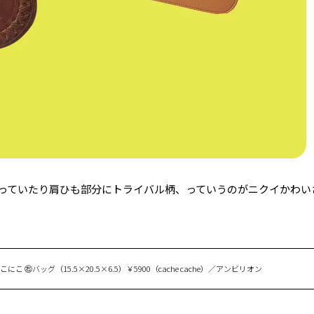
っていたり肩ひも部分にトライバル柄、っていうのがニクイかわい
にこ ㊨バッグ（15.5×20.5×6.5）￥5900（cache cache）／アンビリオン