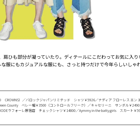
、肩ひも部分が凝っていたり。ディテールにこだわってお気に入り
ルな服にもカジュアルな服にも、さっと持つだけで今年らしいしゃ
DEO CROWNS）／バロックジャパンリミテッド シャツ￥5926／ナディア フローレス エン 
／Green County ベレー帽￥3500（コントロールフリーク）／キャセリーニ サンダル￥249
DEラフォーレ原宿店 チェックシャツ￥14800／Aymmy in the batty girls スカート￥5