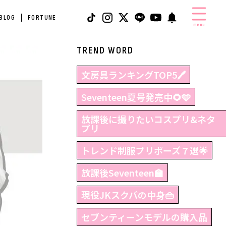
 BLOG
FORTUNE
menu
TREND WORD
文房具ランキングTOP5🖊
Seventeen夏号発売中🌻🩵
放課後に撮りたいコスプリ&ネタ
プリ
トレンド制服プリポーズ７選🌟
放課後Seventeen🏫
現役JKスクバの中身👜
セブンティーンモデルの購入品