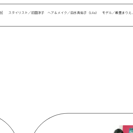
哉［物］ スタイリスト／前田涼子 ヘア＆メイク／白水真佑子（Lila） モデル／飯豊まりえ