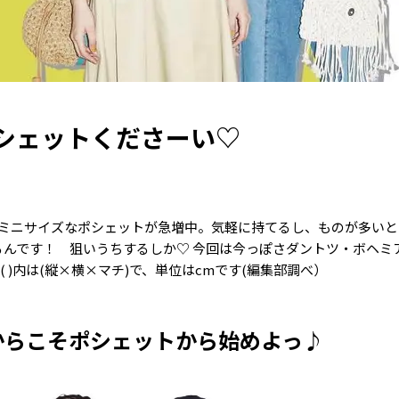
シェットくださーい♡
ミニサイズなポシェットが急増中。気軽に持てるし、ものが多いと
るんです！ 狙いうちするしか♡ 今回は今っぽさダントツ・ボヘミ
 )内は(縦×横×マチ)で、単位はcmです(編集部調べ）
からこそポシェットから始めよっ♪