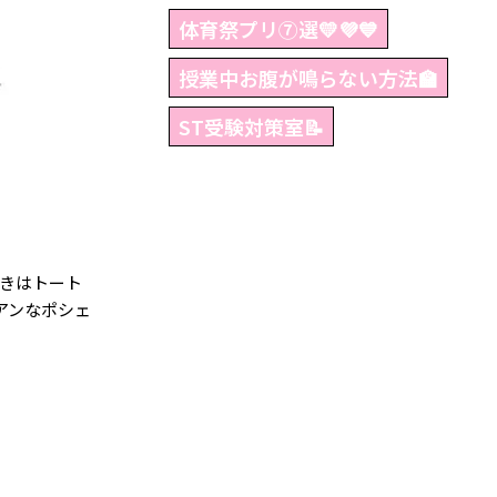
体育祭プリ⑦選💛💜💙
授業中お腹が鳴らない方法🏫
ST受験対策室📝
きはトート
アンなポシェ