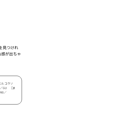
を見つけれ
れ感が出ちゃ
エル コラソ
0／GU ［ま
990／