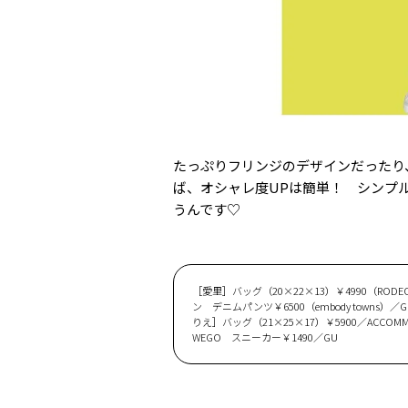
たっぷりフリンジのデザインだったり
ば、オシャレ度UPは簡単！ シンプ
うんです♡
［愛里］バッグ（20×22×13）￥4990（RO
ン デニムパンツ￥6500（embody towns）
りえ］バッグ（21×25×17）￥5900／ACCOMMO
WEGO スニーカー￥1490／GU