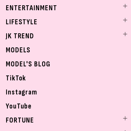
着痩せ
スクールニュース
ENTERTAINMENT
ベストコスメ
制服コーデ
ヘアアレンジ・ヘアケア
エンタメニュース
LIFESTYLE
学校ヘアメイク
スキンケア
なにわ男子
勉強・受験・進路
ライフスタイルニュース
JK TREND
ボディケア
K-POP
JKランキング・アワード
JKトレンドニュース
MODELS
モデルの購入品
おでかけ
MODEL'S BLOG
お悩み相談
TikTok
Instagram
YouTube
FORTUNE
ゲッターズ飯田