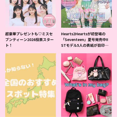
超豪華プレゼントも♡ミスセ
Hearts2Heartsが初登場の
ブンティーン2026投票スター
「Seventeen」夏号発売中!!
ト！
STモデル5人の表紙が目印だ
よ♪