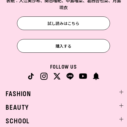
表紙：入江美沙希、関谷瑠紀、中島瑠菜、葛西杏也菜、月島
琉衣
試し読みはこちら
購入する
FOLLOW US
FASHION
ファッションニュース
BEAUTY
モデル私服
ビューティニュース
SCHOOL
着回し
トレンドメイク