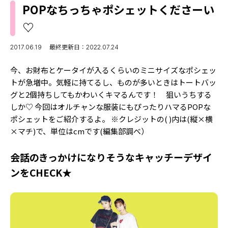
MODELS
POPなちっちゃポシェットくださーい
モデルの購入品
MODEL'S BLOG
♡
おでかけ
お悩み相談
TikTok
2017.06.19
最終更新日：2022.07.24
Instagram
今、お財布とケータイが入るくらいのミニサイズなポシェッ
トが急増中。気軽に持てるし、ものが多いときはトートバッ
YouTube
グと2個持ちしてもかわいくキマるんです！ 狙いうちする
しか♡ 今回はオルチャンな服装にもぴったりハマるPOPな
FORTUNE
ポシェットをご紹介するよ。 ※クレジットの( )内は(縦×横
ゲッターズ飯田
MISS SEVENTEEN
×マチ)で、単位はcmです(編集部調べ）
ミスセブンティーンニュース
MAGAZINE
会話のきっかけになりそうなキャッチーデザイ
バックナンバー
ンをCHECK★
INFORMATION
Seventeen
について