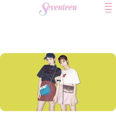
menu
すべての新着記事
FASHION
ファッションニュース
BEAUTY
モデル私服
ビューティニュース
SCHOOL
着回し
トレンドメイク
スクールニュース
ENTERTAINMENT
着痩せ
ベストコスメ
制服コーデ
エンタメニュース
LIFESTYLE
ヘアアレンジ・ヘアケア
学校ヘアメイク
なにわ男子
ライフスタイルニュース
スキンケア
JK TREND
勉強・受験・進路
K-POP
JKランキング・アワード
ボディケア
JKトレンドニュース