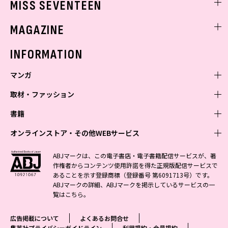
MISS SEVENTEEN
ミスセブンティーンニュース
MAGAZINE
バックナンバー
INFORMATION
マンガ
取材・ファッション
少年マンガ
週刊少年ジャンプ
書籍
青年マンガ
ファッション・美容
ジャンプSQ
少年ジャンプ+
Seventeen
オンラインストア・その他WEBサービス
少女マンガ
芸能・情報・スポーツ
文芸・文庫・総合
Vジャンプ
ジャンプTOON
non-no
ジャンプTOON
Myojo
すばる
女性マンガ
学芸・ノンフィクション・新書
オンラインストア
最強ジャンプ
ABJマークは、この電子書店・電子書籍配信サービスが、著
ZEBRACK
BAILA
ZEBRACK
週プレNEWS
小説すばる
作権者からコンテンツ使用許諾を得た正規版配信サービスで
ジャンプTOON
1日5分で、明日は変わる よみタイ yomitai
OTO
少年ジャンプ+
ライトノベル・ノベライズ
その他WEBサービス
S-MANGA
MAQUIA
あることを示す登録商標（登録番号 第6091713号）です。
S-MANGA
週プレ グラジャパ!
集英社 文芸ステーション
ZEBRACK
集英社学芸部 - 学芸・ノンフィクション
SHUEISHA MANGA-ART HERITAGE
ジャンプTOON
ABJマークの詳細、ABJマークを掲示しているサービスの一
集英社オレンジ文庫
集英社アドナビ
集英社ジャンプリミックス
SPUR
キッズ
集英社コミック文庫
Sportiva
web 集英社文庫
覧は
こちら
。
S-MANGA
集英社ビジネス書
ジャンプキャラクターズストア
ZEBRACK
JUMP j-BOOKS
集英社エディターズ・ラボ
集英社コミック文庫
LEE
集英社みらい文庫
りぼん
パラスポ
青春と読書
集英社コミック文庫
集英社新書
HAPPY PLUS STORE
ジャンプルーキー！
ダッシュエックス文庫公式サイト
広告掲載について
よくあるお問合せ
週刊ヤングジャンプ
eclat
集英社の児童図書 S-KIDS.LAND
マーガレット
アジア人物史
マンガMee公式サイト
集英社新書プラス - 知の水先案内人
SHUEISHA VOX
集英社プライバシーガイドライン
利用規約・会員規約