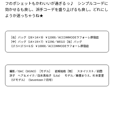
フのポシェットもかわいいが過ぎるっ♪ シンプルコーデに
効かせるも良し、派手コーデを盛り上げるも良し。どれにし
ようか迷っちゃうね★
［右］バッグ（28×14×9）￥12000／ACCOMMODEラフォーレ原宿店
［中］バッグ（14×19×7）￥2290／WEGO［左］バッグ
（17.5×17.5×6.5）￥10000／ACCOMMODEラフォーレ原宿店
撮影／ISAC（SIGNO）［モデル］ 岩城裕哉［物］ スタイリスト／前田
涼子 ヘア＆メイク／白水真佑子（Lila） モデル／飯豊まりえ、杉本愛里
（STモデル）（Seventeen７月号）