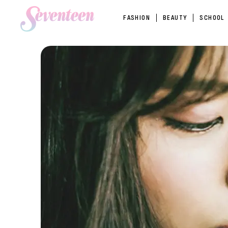
FASHION
BEAUTY
SCHOOL