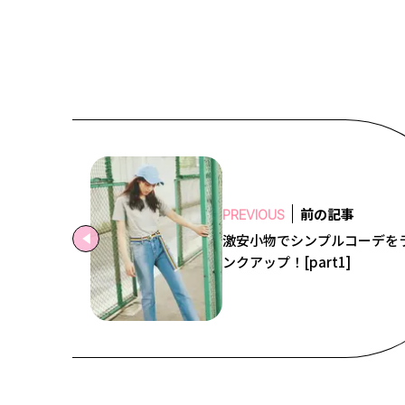
前の記事
PREVIOUS
激安小物でシンプルコーデを
ンクアップ！[part1]