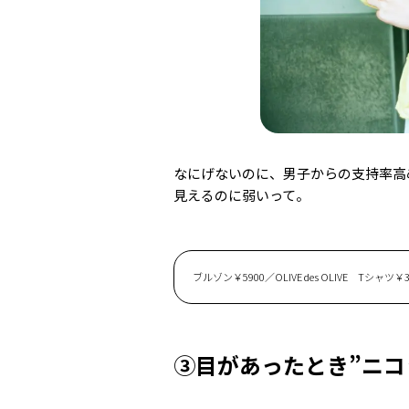
なにげないのに、男子からの支持率高
見えるのに弱いって。
ブルゾン￥5900／OLIVE des OLIVE T
③目があったとき”ニコ