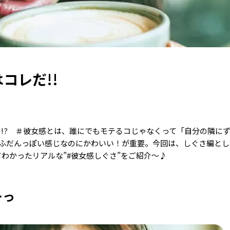
コレだ!!
る!? ＃彼女感とは、誰にでもモテるコじゃなくって「自分の隣に
ふだんっぽい感じなのにかわいい！が重要。今回は、しぐさ編とし
わかったリアルな”#彼女感しぐさ”をご紹介～♪
ーっ