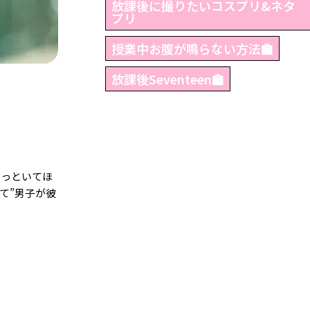
放課後に撮りたいコスプリ&ネタ
プリ
授業中お腹が鳴らない方法🏫
放課後Seventeen🏫
ずっといてほ
て”男子が彼