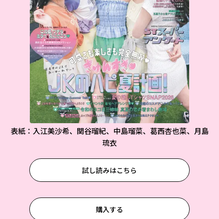
表紙：入江美沙希、関谷瑠紀、中島瑠菜、葛西杏也菜、月島
琉衣
試し読みはこちら
購入する