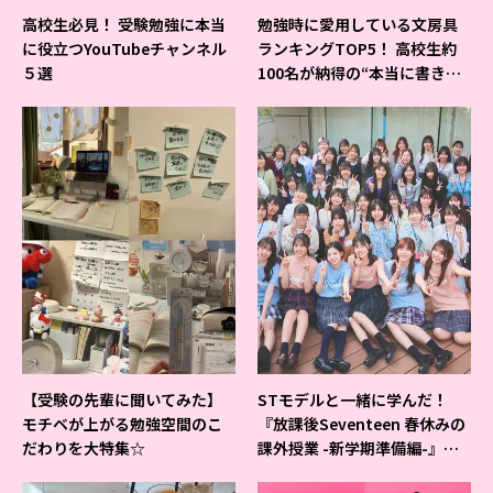
高校生必見！ 受験勉強に本当
勉強時に愛用している文房具
に役立つYouTubeチャンネル
ランキングTOP5！ 高校生約
５選
100名が納得の“本当に書きや
すいシャーペン”が1位に❤
【受験の先輩に聞いてみた】
STモデルと一緒に学んだ！
モチベが上がる勉強空間のこ
『放課後Seventeen 春休みの
だわりを大特集☆
課外授業 -新学期準備編-』イ
ベントの様子をレポ♡