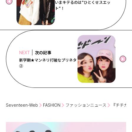
いまキテるのは”ひとくせスエッ
ト”！
次の記事
NEXT
新学期★マンネリ打破なプリネタ
②
Seventeen-Web
FASHION
ファッションニュース
『チチカカ