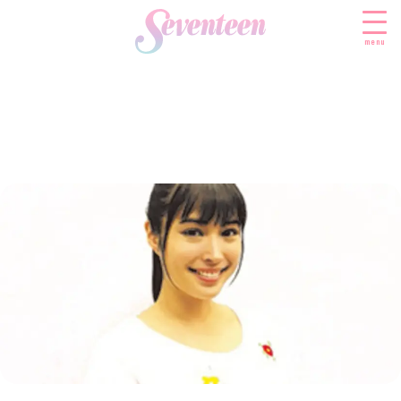
menu
すべての新着記事
FASHION
ファッションニュース
BEAUTY
モデル私服
ビューティニュース
SCHOOL
着回し
トレンドメイク
スクールニュース
ENTERTAINMENT
着痩せ
ベストコスメ
制服コーデ
エンタメニュース
LIFESTYLE
ヘアアレンジ・ヘアケア
学校ヘアメイク
なにわ男子
ライフスタイルニュース
スキンケア
JK TREND
勉強・受験・進路
K-POP
JKランキング・アワード
ボディケア
JKトレンドニュース