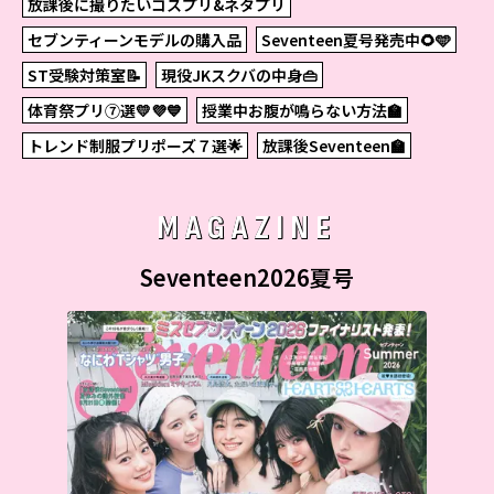
放課後に撮りたいコスプリ&ネタプリ
セブンティーンモデルの購入品
Seventeen夏号発売中🌻🩵
ST受験対策室📝
現役JKスクバの中身👜
体育祭プリ⑦選💛💜💙
授業中お腹が鳴らない方法🏫
トレンド制服プリポーズ７選🌟
放課後Seventeen🏫
MAGAZINE
Seventeen2026夏号