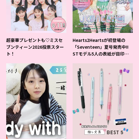
超豪華プレゼントも♡ミスセ
Hearts2Heartsが初登場の
ブンティーン2026投票スター
「Seventeen」夏号発売中!!
ト！
STモデル5人の表紙が目印だ
よ♪