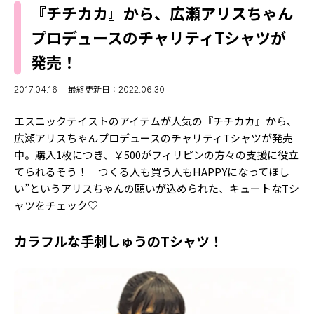
MODELS
『チチカカ』から、広瀬アリスちゃん
モデルの購入品
MODEL'S BLOG
プロデュースのチャリティTシャツが
おでかけ
お悩み相談
発売！
TikTok
Instagram
2017.04.16
最終更新日：2022.06.30
YouTube
エスニックテイストのアイテムが人気の『チチカカ』から、
広瀬アリスちゃんプロデュースのチャリティTシャツが発売
FORTUNE
中。購入1枚につき、￥500がフィリピンの方々の支援に役立
てられるそう！ つくる人も買う人もHAPPYになってほし
ゲッターズ飯田
MISS SEVENTEEN
い”というアリスちゃんの願いが込められた、キュートなTシ
ミスセブンティーンニュース
ャツをチェック♡
MAGAZINE
バックナンバー
INFORMATION
カラフルな手刺しゅうのTシャツ！
Seventeen
について