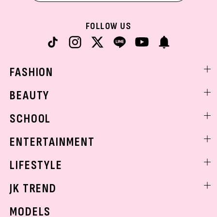
FOLLOW US
FASHION
ファッションニュース
BEAUTY
モデル私服
ビューティニュース
SCHOOL
着回し
トレンドメイク
着痩せ
スクールニュース
ENTERTAINMENT
ベストコスメ
制服コーデ
ヘアアレンジ・ヘアケア
エンタメニュース
LIFESTYLE
学校ヘアメイク
スキンケア
なにわ男子
勉強・受験・進路
ライフスタイルニュース
JK TREND
ボディケア
K-POP
JKランキング・アワード
JKトレンドニュース
MODELS
モデルの購入品