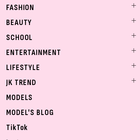
FASHION
ファッションニュース
BEAUTY
モデル私服
ビューティニュース
SCHOOL
着回し
トレンドメイク
着痩せ
スクールニュース
ENTERTAINMENT
ベストコスメ
制服コーデ
ヘアアレンジ・ヘアケア
エンタメニュース
LIFESTYLE
学校ヘアメイク
スキンケア
なにわ男子
勉強・受験・進路
ライフスタイルニュース
JK TREND
ボディケア
K-POP
JKランキング・アワード
JKトレンドニュース
MODELS
モデルの購入品
おでかけ
MODEL'S BLOG
お悩み相談
TikTok