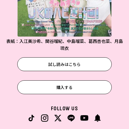
表紙：入江美沙希、関谷瑠紀、中島瑠菜、葛西杏也菜、月島
琉衣
試し読みはこちら
購入する
FOLLOW US