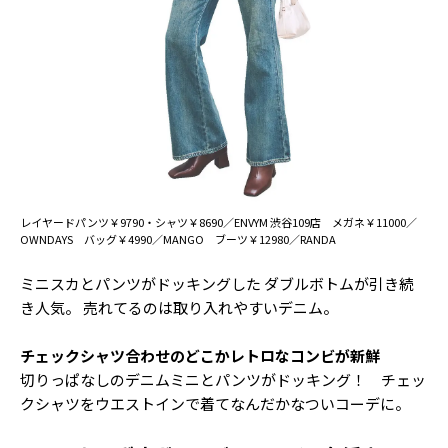
レイヤードパンツ￥9790・シャツ￥8690／ENVYM 渋谷109店 メガネ￥11000／
OWNDAYS バッグ￥4990／MANGO ブーツ￥12980／RANDA
ミニスカとパンツがドッキングした ダブルボトムが引き続
き人気。 売れてるのは取り入れやすいデニム。
チェックシャツ合わせのどこかレトロなコンビが新鮮
切りっぱなしのデニムミニとパンツがドッキング！ チェッ
クシャツをウエストインで着てなんだかなついコーデに。