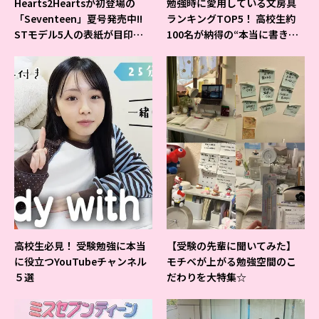
Hearts2Heartsが初登場の
勉強時に愛用している文房具
「Seventeen」夏号発売中!!
ランキングTOP5！ 高校生約
STモデル5人の表紙が目印だ
100名が納得の“本当に書きや
よ♪
すいシャーペン”が1位に❤
高校生必見！ 受験勉強に本当
【受験の先輩に聞いてみた】
に役立つYouTubeチャンネル
モチベが上がる勉強空間のこ
５選
だわりを大特集☆