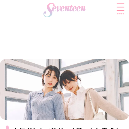
menu
すべての新着記事
FASHION
ファッションニュース
BEAUTY
モデル私服
ビューティニュース
SCHOOL
着回し
トレンドメイク
スクールニュース
ENTERTAINMENT
着痩せ
ベストコスメ
制服コーデ
エンタメニュース
LIFESTYLE
ヘアアレンジ・ヘアケア
学校ヘアメイク
なにわ男子
ライフスタイルニュース
スキンケア
JK TREND
勉強・受験・進路
K-POP
JKランキング・アワード
ボディケア
JKトレンドニュース