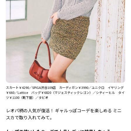
Follow us
ST member
新規会員登録・ログイン
スカート￥4290／SPIGA渋谷109店 カーディガン￥3990／ユニクロ イヤリング
￥660／Lattice バッグ￥6820（マジェスティックレゴン）／シティーヒル タイ
ツ￥1100（靴下屋）／タビオ
レオパ柄の人気が復活！ ギャルっぽコーデを楽しめる ミニ
スカで取り入れてみて。