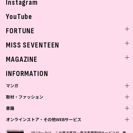
Instagram
YouTube
FORTUNE
ゲッターズ飯田
MISS SEVENTEEN
ミスセブンティーンニュース
MAGAZINE
バックナンバー
INFORMATION
マンガ
取材・ファッション
少年マンガ
週刊少年ジャンプ
書籍
青年マンガ
ファッション・美容
ジャンプSQ
少年ジャンプ+
Seventeen
オンラインストア・その他WEBサービス
少女マンガ
芸能・情報・スポーツ
文芸・文庫・総合
Vジャンプ
ジャンプTOON
non-no
ジャンプTOON
Myojo
すばる
女性マンガ
学芸・ノンフィクション・新書
オンラインストア
最強ジャンプ
ABJマークは、この電子書店・電子書籍配信サービスが、著