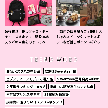
勉強道具・推しグッズ・ポー
【都内の韓国風カフェ5選】お
チ・コスメまで♪ 現役JKの
しゃれスイーツやフォトスポ
スクバの中身をのぞいてみ
ットなど推しポイント紹介♡
た！
TREND WORD
現役JKスクバの中身👜
放課後Seventeen🏫
セブンティーンモデルの購入品
Seventeen夏号発売中🌻🩵
文房具ランキングTOP5🖊
授業中お腹が鳴らない方法🏫
体育祭プリ⑦選💛💜💙
ST受験対策室📝
放課後に撮りたいコスプリ&ネタプリ