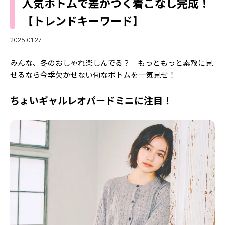
MODELS
人気ボトムで差がつく着こなし完成！
モデルの購入品
【トレンドキーワード】
MODEL'S BLOG
おでかけ
お悩み相談
2025.01.27
TikTok
みんな、冬のおしゃれ楽しんでる？ もっともっと素敵に見
Instagram
せるなら今季欠かせない旬なボトムを一気見せ！
YouTube
ちょいギャルレオパードミニに注目！
FORTUNE
ゲッターズ飯田
MISS SEVENTEEN
ミスセブンティーンニュース
MAGAZINE
バックナンバー
INFORMATION
Seventeen
について