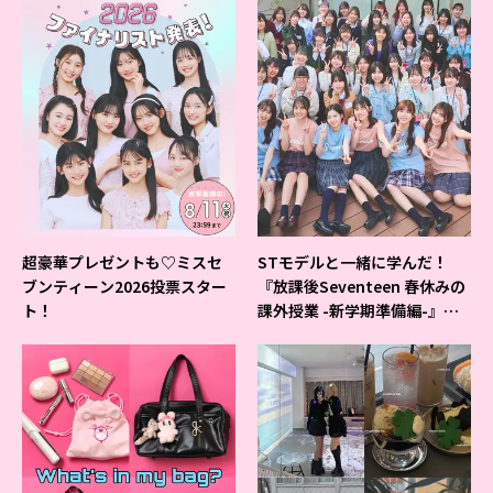
超豪華プレゼントも♡ミスセ
STモデルと一緒に学んだ！
ブンティーン2026投票スター
『放課後Seventeen 春休みの
ト！
課外授業 -新学期準備編-』イ
ベントの様子をレポ♡