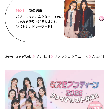
次の記事
NEXT
バブーシュカ、ネクタイ…冬のお
しゃれを盛り上げるのはこれ
♡【トレンドキーワード】
Seventeen-Web
FASHION
ファッションニュース
人気ボトム