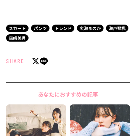
スカート
パンツ
トレンド
広瀬まのか
瀬戸琴楓
森﨑美月
SHARE
あなたにおすすめの記事