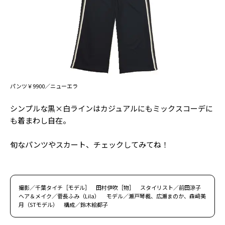
パンツ￥9900／ニューエラ
シンプルな黒×白ラインはカジュアルにもミックスコーデに
も着まわし自在。
旬なパンツやスカート、チェックしてみてね！
撮影／千葉タイチ［モデル］ 田村伊吹［物］ スタイリスト／前田涼子
ヘア＆メイク／菅長ふみ（Lila） モデル／瀬戸琴楓、広瀬まのか、森﨑美
月（STモデル） 構成／鈴木絵都子