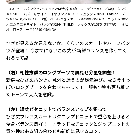
（右）ハーフパンツ￥7590／ENVYM 渋谷109店 フーディ￥9990／Gap シャツ
￥3850／エムズエキサイト イヤリング￥330・リュック￥3850／Lattice ブー
ツ￥15950／RANDA （左）ベルトつきスカート￥4399／WEGO ニット￥3850
／エムズエキサイト バッグ￥3299／PHILLY ソックス￥1375（靴下屋）／タビ
オ ローファー￥10890／RANDA
ひざが見えるか見えないか、くらいのスカートやハーフパン
ツが登場！ 今までにないこの丈が 新鮮バランスを作ってく
れるって話！
（右）相性抜群のロングブーツで肌見せ分量を調整！
新鮮なひざ丈パンツ。意外と迷うのが足元選び。なら今季っ
ぽいロングブーツを合わせちゃって！ 服も小物も落ち着い
たトーンで大人を意識。
（左）短丈ピタニットでバランスアップを狙って
ひざ丈フレアスカートはクロップドニットで重心を上げると
全身バランス良好！ トラッドなチェックとジップニットの
意外性のある組み合わせも新鮮に見せるコツ。