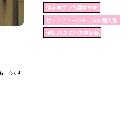
体育祭プリ⑦選💛💜💙
セブンティーンモデルの購入品
現役JKスクバの中身👜
は、心くす