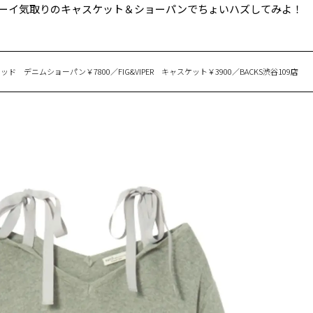
ーイ気取りのキャスケット＆ショーパンでちょいハズしてみよ！
ド デニムショーパン￥7800／FIG&VIPER キャスケット￥3900／BACKS渋谷109店