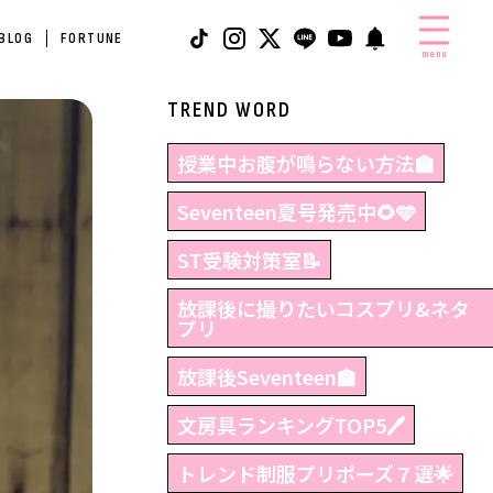
 BLOG
FORTUNE
menu
TREND WORD
授業中お腹が鳴らない方法🏫
Seventeen夏号発売中🌻🩵
ST受験対策室📝
放課後に撮りたいコスプリ&ネタ
プリ
放課後Seventeen🏫
文房具ランキングTOP5🖊
トレンド制服プリポーズ７選🌟