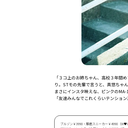
「３コ上のお姉ちゃん、高校３年間め
り。STモの先輩で言うと、真悠ちゃ
まさにインスタ映えな、ピンクのMA-
「友達みんなでこれくらいテンション
ブルゾン￥3990・厚底スニーカー￥4990（W♥