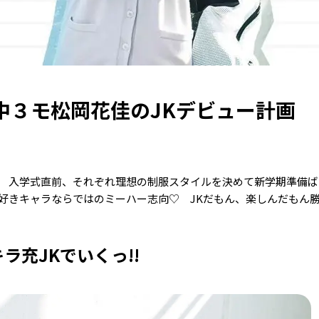
中３モ松岡花佳のJKデビュー計画
!! 入学式直前、それぞれ理想の制服スタイルを決めて新学期準
好きキャラならではのミーハー志向♡ JKだもん、楽しんだもん
ラ充JKでいくっ!!