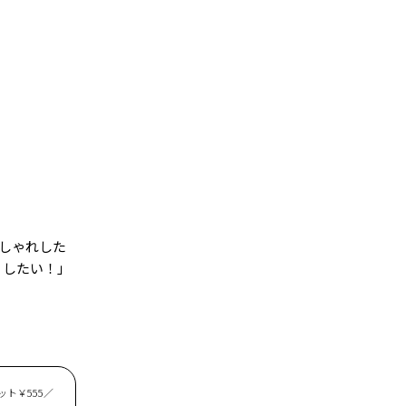
しゃれした
くしたい！」
ット￥555／