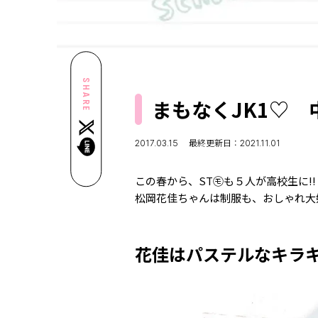
SHARE
まもなくJK1♡ 
2017.03.15
最終更新日：2021.11.01
この春から、ST㋲も５人が高校生に
松岡花佳ちゃんは制服も、おしゃれ大
花佳はパステルなキラキ