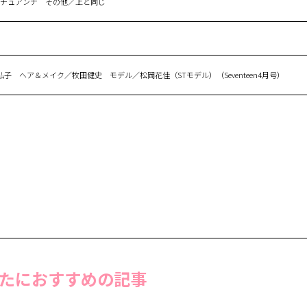
チュチュアンナ その他／上と同じ
弘子 ヘア＆メイク／牧田健史 モデル／松岡花佳（STモデル）（Seventeen4月号）
たにおすすめの記事