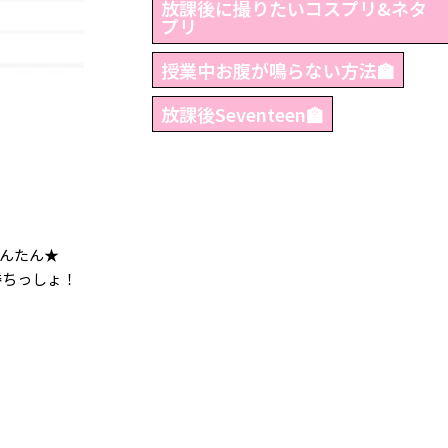
放課後に撮りたいコスプリ&ネタ
プリ
授業中お腹が鳴らない方法🏫
放課後Seventeen🏫
備ばんたん★
勝ちっしょ！