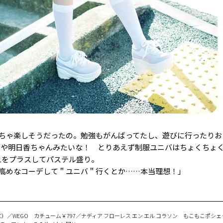
ちゃ楽しそうだったの。勉強もがんばってたし、遊びに行ったりお
んや明日香ちゃんみたいな！ とりあえず制服ユニバはちょくちょ
1をプラスしてパステル盛り。
高めなコーデして＂ユニバ＂行くとか……本当理想！」
C）／WEGO カチューム￥797／ナディア フローレス エン エル コラソン もこもこポシェ