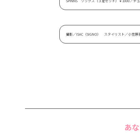
SPINNS ソックス（３足セット）￥1000／
撮影／ISAC（SIGNO） スタイリスト／小笠原
あな