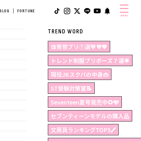
 BLOG
FORTUNE
menu
TREND WORD
体育祭プリ⑦選💛💜💙
トレンド制服プリポーズ７選🌟
現役JKスクバの中身👜
ST受験対策室📝
Seventeen夏号発売中🌻🩵
セブンティーンモデルの購入品
文房具ランキングTOP5🖊