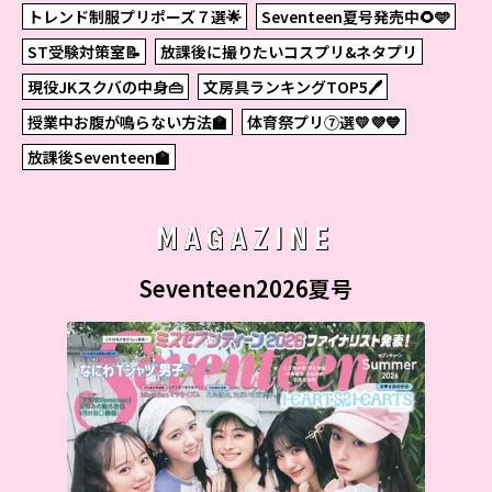
トレンド制服プリポーズ７選🌟
Seventeen夏号発売中🌻🩵
ST受験対策室📝
放課後に撮りたいコスプリ&ネタプリ
現役JKスクバの中身👜
文房具ランキングTOP5🖊
授業中お腹が鳴らない方法🏫
体育祭プリ⑦選💛💜💙
放課後Seventeen🏫
MAGAZINE
Seventeen2026夏号