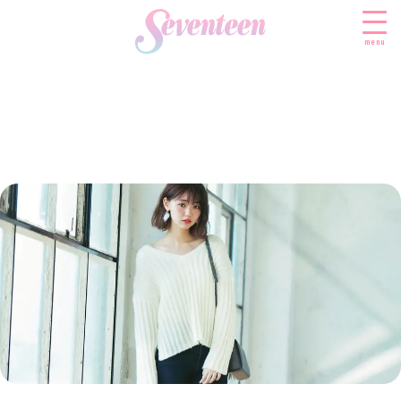
menu
すべての新着記事
FASHION
ファッションニュース
BEAUTY
モデル私服
ビューティニュース
SCHOOL
着回し
トレンドメイク
スクールニュース
ENTERTAINMENT
着痩せ
ベストコスメ
制服コーデ
エンタメニュース
LIFESTYLE
ヘアアレンジ・ヘアケア
学校ヘアメイク
なにわ男子
ライフスタイルニュース
スキンケア
JK TREND
勉強・受験・進路
K-POP
JKランキング・アワード
ボディケア
JKトレンドニュース