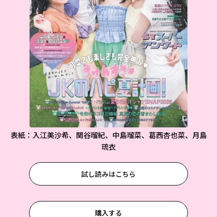
表紙：入江美沙希、関谷瑠紀、中島瑠菜、葛西杏也菜、月島
琉衣
試し読みはこちら
購入する