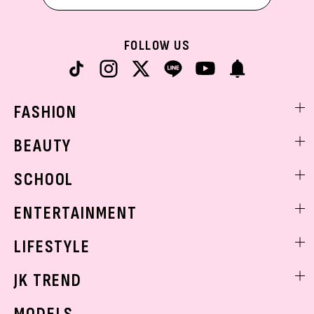
FOLLOW US
FASHION
ファッションニュース
BEAUTY
モデル私服
ビューティニュース
SCHOOL
着回し
トレンドメイク
着痩せ
スクールニュース
ENTERTAINMENT
ベストコスメ
制服コーデ
ヘアアレンジ・ヘアケア
エンタメニュース
LIFESTYLE
学校ヘアメイク
スキンケア
なにわ男子
勉強・受験・進路
ライフスタイルニュース
JK TREND
ボディケア
K-POP
JKランキング・アワード
JKトレンドニュース