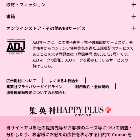
取材・ファッション
少年マンガ
週刊少年ジャンプ
書籍
青年マンガ
ファッション・美容
ジャンプSQ
少年ジャンプ+
Seventeen
オンラインストア・その他WEBサービス
少女マンガ
芸能・情報・スポーツ
文芸・文庫・総合
Vジャンプ
ジャンプTOON
non-no
ジャンプTOON
Myojo
すばる
女性マンガ
学芸・ノンフィクション・新書
オンラインストア
最強ジャンプ
ABJマークは、この電子書店・電子書籍配信サービスが、著
ZEBRACK
BAILA
ZEBRACK
週プレNEWS
小説すばる
作権者からコンテンツ使用許諾を得た正規版配信サービスで
ジャンプTOON
1日5分で、明日は変わる よみタイ yomitai
OTO
少年ジャンプ+
ライトノベル・ノベライズ
その他WEBサービス
S-MANGA
MAQUIA
あることを示す登録商標（登録番号 第6091713号）です。
S-MANGA
週プレ グラジャパ!
集英社 文芸ステーション
ZEBRACK
集英社学芸部 - 学芸・ノンフィクション
SHUEISHA MANGA-ART HERITAGE
ジャンプTOON
ABJマークの詳細、ABJマークを掲示しているサービスの一
集英社オレンジ文庫
集英社アドナビ
集英社ジャンプリミックス
SPUR
キッズ
集英社コミック文庫
Sportiva
web 集英社文庫
覧は
こちら
。
S-MANGA
集英社ビジネス書
ジャンプキャラクターズストア
ZEBRACK
JUMP j-BOOKS
集英社エディターズ・ラボ
集英社コミック文庫
LEE
集英社みらい文庫
りぼん
パラスポ
青春と読書
集英社コミック文庫
集英社新書
HAPPY PLUS STORE
ジャンプルーキー！
ダッシュエックス文庫公式サイト
広告掲載について
よくあるお問合せ
週刊ヤングジャンプ
eclat
集英社の児童図書 S-KIDS.LAND
マーガレット
アジア人物史
マンガMee公式サイト
集英社新書プラス - 知の水先案内人
SHUEISHA VOX
集英社プライバシーガイドライン
利用規約・会員規約
S-MANGA
集英社Webマガジン コバルト
ヤングジャンプ定期購読デジタル
T JAPAN
消費税総額表示についてのお知らせ
別冊マーガレット
リマコミ
kotoba
LEEマルシェ
集英社ジャンプリミックス
シフォン文庫
ヤンジャン！
HAPPY PLUS ONE
マンガMee公式サイト
マンガMeets
e!集英社
SHOP Marisol
集英社コミック文庫
となりのヤングジャンプ
MEN'S NON-NO
リマコミ
Cookie
情報・知識＆オピニオン imidas
eclat premium
グランドジャンプ
UOMO
マンガMeets
Cocohana
mirabella
当サイトでは当社の提携先等がお客様のニーズ等について調査・
ウルトラジャンプ
集英社オンライン
© SHUEISHA Inc. All Right Reserved.
office YOU
mirabella homme
分析したり、お客様にお勧めの広告を表示する目的で Cookie を