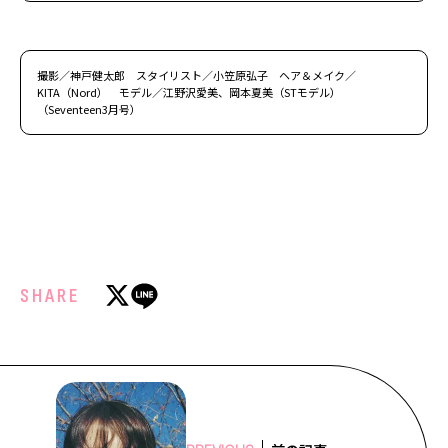
撮影／神戸健太郎 スタイリスト／小笠原弘子 ヘア＆メイク／
KITA（Nord） モデル／江野沢愛美、岡本夏美（STモデル）
（Seventeen3月号）
SHARE