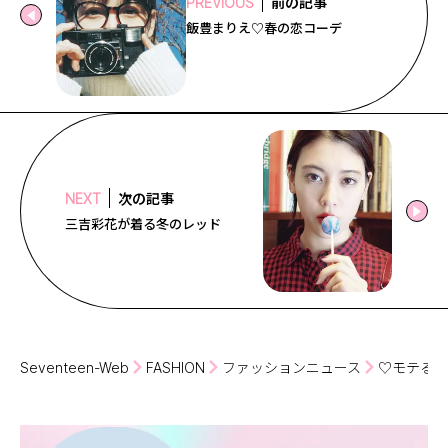
前の記事
PREVIOUS
飯豊まりえ♡春の恋コーデ
次の記事
NEXT
三吉彩花が着る冬のレッド
Seventeen-Web
FASHION
ファッションニュース
♡モテるコ