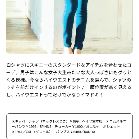
白シャツにスキニーのスタンダードなアイテムを合わせたコ
ーデ。男子はこんな女子大生みたいな大人っぽさにもグッと
くる模様。今ならハイウエストのデニムを選んで、シャツの
すそを前だけインするのがポイント♪ 腰位置が高く見える
し、ハイウエストってだけでかなりイマドキ！
スキッパーシャツ（ネックレスつき）￥999／ヘイワ堂本店 デニムスキニ
ーパンツ￥1998／SPINNS チョーカー￥1000／お世話や ポシェット
￥1944／GRL（グレイル） パンプス￥6400／RANDA