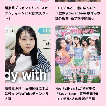
超豪華プレゼントも♡ミスセ
STモデルと一緒に学んだ！
ブンティーン2026投票スター
『放課後Seventeen 春休みの
ト！
課外授業 -新学期準備編-』イ
ベントの様子をレポ♡
高校生必見！ 受験勉強に本当
Hearts2Heartsが初登場の
に役立つYouTubeチャンネル
「Seventeen」夏号発売中!!
５選
STモデル5人の表紙が目印だ
よ♪