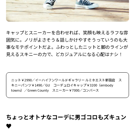
キャップとスニーカーを合わせれば、笑顔も映えるラフな雰
囲気に。ノリがよさそう＆話しかけやすそうっていうのも大
事なモテポイントだよ。ふわっとしたニットと脚のラインが
見えるスキニーの力で、どカジュアルになる心配はナシ！
ニット￥2990／イーハイフンワールドギャラリー ルミネエスト新宿店 ス
キニーパンツ￥1490／GU コーデュロイキャップ￥3200（embody
towns）／Green County スニーカー￥7000／コンバース
ちょっとオトナなコーデに男ゴコロもズキュン
♥