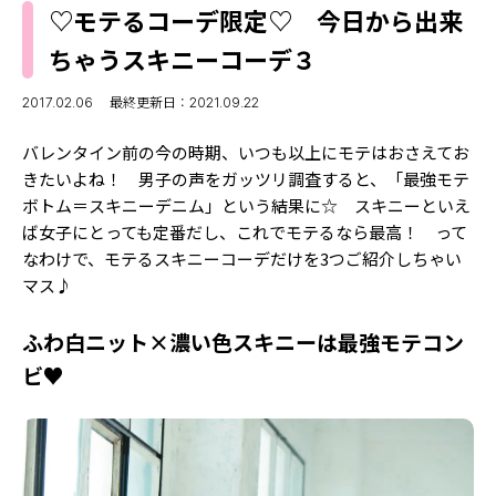
MODELS
♡モテるコーデ限定♡ 今日から出来
モデルの購入品
MODEL'S BLOG
ちゃうスキニーコーデ３
おでかけ
お悩み相談
TikTok
2017.02.06
最終更新日：2021.09.22
Instagram
バレンタイン前の今の時期、いつも以上にモテはおさえてお
きたいよね！ 男子の声をガッツリ調査すると、「最強モテ
YouTube
ボトム＝スキニーデニム」という結果に☆ スキニーといえ
ば女子にとっても定番だし、これでモテるなら最高！ って
FORTUNE
なわけで、モテるスキニーコーデだけを3つご紹介しちゃい
ゲッターズ飯田
MISS SEVENTEEN
マス♪
ミスセブンティーンニュース
MAGAZINE
ふわ白ニット×濃い色スキニーは最強モテコン
バックナンバー
ビ♥
INFORMATION
Seventeen
について