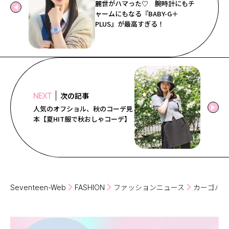
麗世がハマった♡ 腕時計にもチ
ャームにもなる『BABY-G＋
PLUS』が最高すぎる！
次の記事
NEXT
人気のオフショル、秋のコーデ見
本【夏HIT服で秋おしゃコーデ】
Seventeen-Web
FASHION
ファッションニュース
カーゴパン