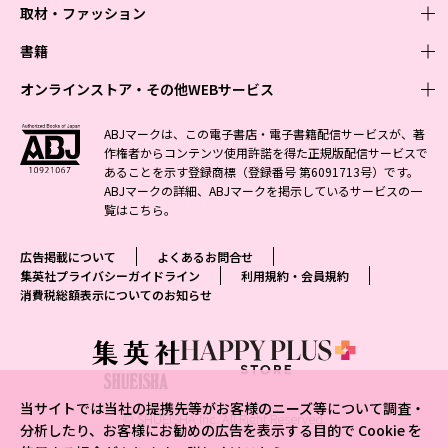
取材・ファッション
少年マンガ
週刊少年ジャンプ
書籍
青年マンガ
ファッション・美容
ジャンプSQ
少年ジャンプ+
Seventeen
オンラインストア・その他WEBサービス
少女マンガ
芸能・情報・スポーツ
文芸・文庫・総合
Vジャンプ
ジャンプTOON
non-no
ジャンプTOON
Myojo
すばる
女性マンガ
学芸・ノンフィクション・新書
オンラインストア
最強ジャンプ
ABJマークは、この電子書店・電子書籍配信サービスが、著
ZEBRACK
BAILA
ZEBRACK
週プレNEWS
小説すばる
作権者からコンテンツ使用許諾を得た正規版配信サービスで
ジャンプTOON
1日5分で、明日は変わる よみタイ yomitai
OTO
少年ジャンプ+
ライトノベル・ノベライズ
その他WEBサービス
S-MANGA
MAQUIA
あることを示す登録商標（登録番号 第6091713号）です。
S-MANGA
週プレ グラジャパ!
集英社 文芸ステーション
ZEBRACK
集英社学芸部 - 学芸・ノンフィクション
SHUEISHA MANGA-ART HERITAGE
ジャンプTOON
ABJマークの詳細、ABJマークを掲示しているサービスの一
集英社オレンジ文庫
集英社アドナビ
集英社ジャンプリミックス
SPUR
キッズ
集英社コミック文庫
Sportiva
web 集英社文庫
覧は
こちら
。
S-MANGA
集英社ビジネス書
ジャンプキャラクターズストア
ZEBRACK
JUMP j-BOOKS
集英社エディターズ・ラボ
集英社コミック文庫
LEE
集英社みらい文庫
りぼん
パラスポ
青春と読書
集英社コミック文庫
集英社新書
HAPPY PLUS STORE
ジャンプルーキー！
ダッシュエックス文庫公式サイト
広告掲載について
よくあるお問合せ
週刊ヤングジャンプ
eclat
集英社の児童図書 S-KIDS.LAND
マーガレット
アジア人物史
マンガMee公式サイト
集英社新書プラス - 知の水先案内人
SHUEISHA VOX
集英社プライバシーガイドライン
利用規約・会員規約
S-MANGA
集英社Webマガジン コバルト
ヤングジャンプ定期購読デジタル
T JAPAN
消費税総額表示についてのお知らせ
別冊マーガレット
リマコミ
kotoba
LEEマルシェ
集英社ジャンプリミックス
シフォン文庫
ヤンジャン！
HAPPY PLUS ONE
マンガMee公式サイト
マンガMeets
e!集英社
SHOP Marisol
集英社コミック文庫
となりのヤングジャンプ
MEN'S NON-NO
リマコミ
Cookie
情報・知識＆オピニオン imidas
eclat premium
グランドジャンプ
UOMO
マンガMeets
Cocohana
mirabella
当サイトでは当社の提携先等がお客様のニーズ等について調査・
ウルトラジャンプ
集英社オンライン
© SHUEISHA Inc. All Right Reserved.
office YOU
mirabella homme
分析したり、お客様にお勧めの広告を表示する目的で Cookie を