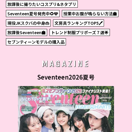
放課後に撮りたいコスプリ&ネタプリ
Seventeen夏号発売中🌻🩵
授業中お腹が鳴らない方法🏫
現役JKスクバの中身👜
文房具ランキングTOP5🖊
放課後Seventeen🏫
トレンド制服プリポーズ７選🌟
セブンティーンモデルの購入品
MAGAZINE
Seventeen2026夏号