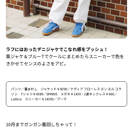
ラフにはおったデニジャケでこなれ感をプッシュ！
黒ジャケ＆ブルーTでクールにまとめたらスニーカーで色を
きかせてセンスのよさをアピ。
パンツ／着まわし ジャケット￥8390／ナディア フローレス エン エル コラ
ソン Tシャツ￥4389／SPINNS メガネ￥1430・2連ネックレス￥660／
Lattice スニーカー￥14300／プーマ
10月までガンガン着回しちゃって！