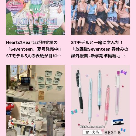
Hearts2Heartsが初登場の
STモデルと一緒に学んだ！
「Seventeen」夏号発売中!!
『放課後Seventeen 春休みの
STモデル5人の表紙が目印だ
課外授業 -新学期準備編-』イ
よ♪
ベントの様子をレポ♡