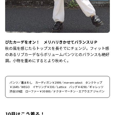
ぴたカーデをオン！ メリハリきかせてバランスＵＰ
秋の風を感じたらトップスを長そでにチェンジ。フィット感
のあるリブカーデならボリュームパンツとのバランスも絶好
調。小物を重めにするとより秋めく。
パンツ／着まわし カーディガン￥2999／me+em select タンクトップ
￥1649／WEGO イヤリング￥330／Lattice バッグ￥4290／ギャレッツ
渋谷109店 ローファー￥30 800／ドクターマーチン・エアウエア ジャパン
10月はこう着る！