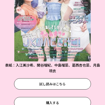
表紙：入江美沙希、関谷瑠紀、中島瑠菜、葛西杏也菜、月島
琉衣
試し読みはこちら
購入する