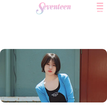
menu
すべての新着記事
FASHION
ファッションニュース
BEAUTY
モデル私服
ビューティニュース
SCHOOL
着回し
トレンドメイク
スクールニュース
ENTERTAINMENT
着痩せ
ベストコスメ
制服コーデ
エンタメニュース
LIFESTYLE
ヘアアレンジ・ヘアケア
学校ヘアメイク
なにわ男子
ライフスタイルニュース
スキンケア
JK TREND
勉強・受験・進路
K-POP
JKランキング・アワード
ボディケア
JKトレンドニュース