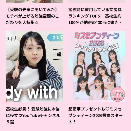
【受験の先輩に聞いてみた】
勉強時に愛用している文房具
モチベが上がる勉強空間のこ
ランキングTOP5！ 高校生約
だわりを大特集☆
100名が納得の“本当に書きや
すいシャーペン”が1位に❤
高校生必見！ 受験勉強に本当
超豪華プレゼントも♡ミスセ
に役立つYouTubeチャンネル
ブンティーン2026投票スター
５選
ト！