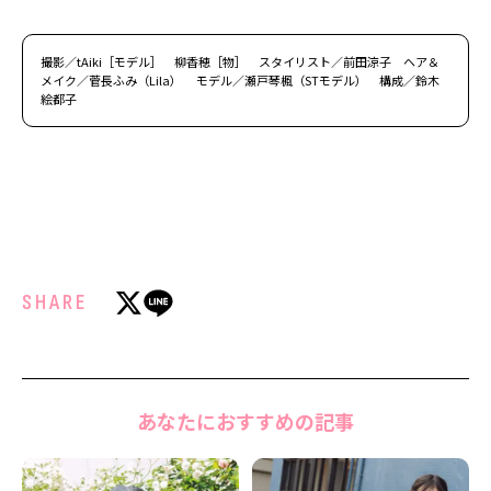
撮影／tAiki［モデル］ 柳香穂［物］ スタイリスト／前田涼子 ヘア＆
メイク／菅長ふみ（Lila） モデル／瀬戸琴楓（STモデル） 構成／鈴木
絵都子
SHARE
あなたにおすすめの記事