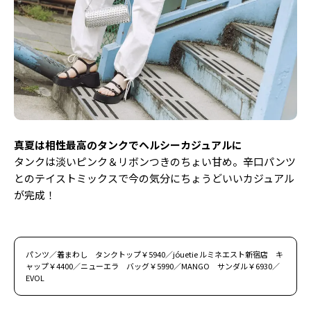
真夏は相性最高のタンクでヘルシーカジュアルに
タンクは淡いピンク＆リボンつきのちょい甘め。辛口パンツ
とのテイストミックスで今の気分にちょうどいいカジュアル
が完成！
パンツ／着まわし タンクトップ￥5940／jóuetie ルミネエスト新宿店 キ
ャップ￥4400／ニューエラ バッグ￥5990／MANGO サンダル￥6930／
EVOL