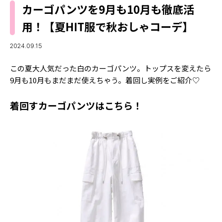
MODELS
カーゴパンツを9月も10月も徹底活
モデルの購入品
MODEL'S BLOG
用！【夏HIT服で秋おしゃコーデ】
おでかけ
お悩み相談
TikTok
2024.09.15
Instagram
この夏大人気だった白のカーゴパンツ。トップスを変えたら
9月も10月もまだまだ使えちゃう。着回し実例をご紹介♡
YouTube
着回すカーゴパンツはこちら！
FORTUNE
ゲッターズ飯田
MISS SEVENTEEN
ミスセブンティーンニュース
MAGAZINE
バックナンバー
INFORMATION
Seventeen
について