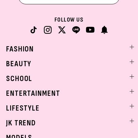
FOLLOW US
FASHION
ファッションニュース
BEAUTY
モデル私服
ビューティニュース
SCHOOL
着回し
トレンドメイク
着痩せ
スクールニュース
ENTERTAINMENT
ベストコスメ
制服コーデ
ヘアアレンジ・ヘアケア
エンタメニュース
LIFESTYLE
学校ヘアメイク
スキンケア
なにわ男子
勉強・受験・進路
ライフスタイルニュース
JK TREND
ボディケア
K-POP
JKランキング・アワード
JKトレンドニュース
MODELS
モデルの購入品