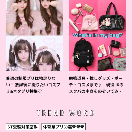
普通の制服プリは物足りな
勉強道具・推しグッズ・ポー
い！ 放課後に撮りたいコスプ
チ・コスメまで♪ 現役JKの
リ&ネタプリ特集♡
スクバの中身をのぞいてみ
た！
TREND WORD
ST受験対策室📝
体育祭プリ⑦選💛💜💙