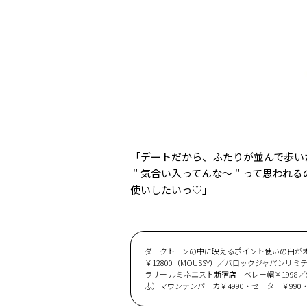
「デートだから、ふたりが並んで歩い
＂気合い入ってんな～＂って思われる
使いしたいっ♡」
ダークトーンの中に映えるポイント使いの白がオ
￥12800（MOUSSY）／バロックジャパンリ
ラリー ルミネエスト新宿店 ベレー帽￥1998／S
志）マウンテンパーカ￥4990・セーター￥990・パン