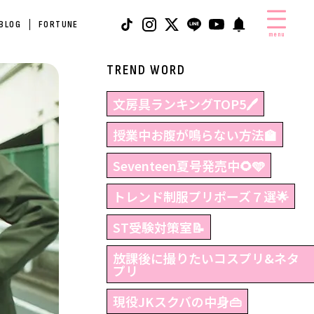
 BLOG
FORTUNE
menu
TREND WORD
文房具ランキングTOP5🖊
授業中お腹が鳴らない方法🏫
Seventeen夏号発売中🌻🩵
トレンド制服プリポーズ７選🌟
ST受験対策室📝
放課後に撮りたいコスプリ&ネタ
プリ
現役JKスクバの中身👜