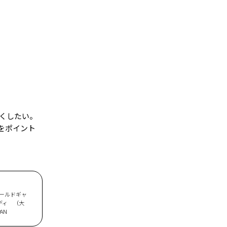
くしたい。
をポイント
ワールドギャ
エディ （大
AN