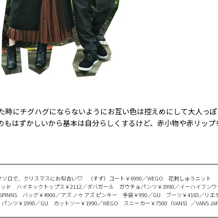
た時にチグハグにならないようにお互い色は控えめにして大人っぽ
のもはずかしいから基本は自分らしくするけど、赤小物や赤リップ
ソロで、クリスマスにお似合い♡ （すず）コート￥6990／WEGO 花刺しゅうニット
ミテッド ハイネックトップス￥2112／ダバガール ガウチョパンツ￥3990／イーハイフン
PINNS バッグ￥4900／アズ ノゥ アズ ピンキー 手袋￥990／GU ブーツ￥4165／リ
ツ￥1990／GU カットソー￥1990／WEGO スニーカー￥7500（VANS）／VANS JAP