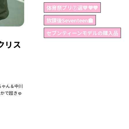
体育祭プリ⑦選💛💜💙
放課後Seventeen🏫
セブンティーンモデルの購入品
クリス
ちゃん＆中川
やかで超きゅ