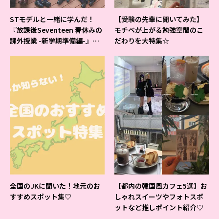
STモデルと一緒に学んだ！
【受験の先輩に聞いてみた】
『放課後Seventeen 春休みの
モチベが上がる勉強空間のこ
課外授業 -新学期準備編-』イ
だわりを大特集☆
ベントの様子をレポ♡
全国のJKに聞いた！地元のお
【都内の韓国風カフェ5選】お
すすめスポット集♡
しゃれスイーツやフォトスポ
ットなど推しポイント紹介♡