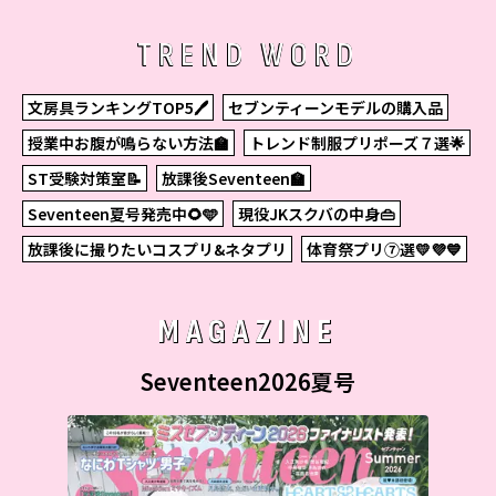
TREND WORD
文房具ランキングTOP5🖊
セブンティーンモデルの購入品
授業中お腹が鳴らない方法🏫
トレンド制服プリポーズ７選🌟
ST受験対策室📝
放課後Seventeen🏫
Seventeen夏号発売中🌻🩵
現役JKスクバの中身👜
放課後に撮りたいコスプリ&ネタプリ
体育祭プリ⑦選💛💜💙
MAGAZINE
Seventeen2026夏号