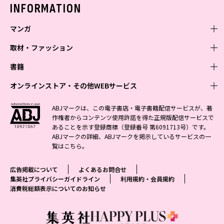
バックナンバー
INFORMATION
マンガ
取材・ファッション
少年マンガ
週刊少年ジャンプ
書籍
青年マンガ
ファッション・美容
ジャンプSQ
少年ジャンプ+
Seventeen
オンラインストア・その他WEBサービス
少女マンガ
芸能・情報・スポーツ
文芸・文庫・総合
Vジャンプ
ジャンプTOON
non-no
ジャンプTOON
Myojo
すばる
女性マンガ
学芸・ノンフィクション・新書
オンラインストア
最強ジャンプ
ABJマークは、この電子書店・電子書籍配信サービスが、著
ZEBRACK
BAILA
ZEBRACK
週プレNEWS
小説すばる
作権者からコンテンツ使用許諾を得た正規版配信サービスで
ジャンプTOON
1日5分で、明日は変わる よみタイ yomitai
OTO
少年ジャンプ+
ライトノベル・ノベライズ
その他WEBサービス
S-MANGA
MAQUIA
あることを示す登録商標（登録番号 第6091713号）です。
S-MANGA
週プレ グラジャパ!
集英社 文芸ステーション
ZEBRACK
集英社学芸部 - 学芸・ノンフィクション
SHUEISHA MANGA-ART HERITAGE
ジャンプTOON
ABJマークの詳細、ABJマークを掲示しているサービスの一
集英社オレンジ文庫
集英社アドナビ
集英社ジャンプリミックス
SPUR
キッズ
集英社コミック文庫
Sportiva
web 集英社文庫
覧は
こちら
。
S-MANGA
集英社ビジネス書
ジャンプキャラクターズストア
ZEBRACK
JUMP j-BOOKS
集英社エディターズ・ラボ
集英社コミック文庫
LEE
集英社みらい文庫
りぼん
パラスポ
青春と読書
集英社コミック文庫
集英社新書
HAPPY PLUS STORE
ジャンプルーキー！
ダッシュエックス文庫公式サイト
広告掲載について
よくあるお問合せ
週刊ヤングジャンプ
eclat
集英社の児童図書 S-KIDS.LAND
マーガレット
アジア人物史
マンガMee公式サイト
集英社新書プラス - 知の水先案内人
SHUEISHA VOX
集英社プライバシーガイドライン
利用規約・会員規約
S-MANGA
集英社Webマガジン コバルト
ヤングジャンプ定期購読デジタル
T JAPAN
消費税総額表示についてのお知らせ
別冊マーガレット
リマコミ
kotoba
LEEマルシェ
集英社ジャンプリミックス
シフォン文庫
ヤンジャン！
HAPPY PLUS ONE
マンガMee公式サイト
マンガMeets
e!集英社
SHOP Marisol
集英社コミック文庫
となりのヤングジャンプ
MEN'S NON-NO
リマコミ
Cookie
情報・知識＆オピニオン imidas
eclat premium