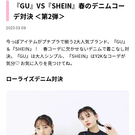
MODELS
『GU』VS『SHEIN』春のデニムコー
モデルの購入品
MODEL'S BLOG
デ対決 ＜第2弾＞
おでかけ
お悩み相談
TikTok
2023.03.09
Instagram
今っぽアイテムがプチプラで揃う2大人気ブランド、『GU』
＆『SHEIN』！ 春コーデに欠かせないデニムで着こなし対
YouTube
決。『GU』は大人シンプル、『SHEIN』はY2Kなコーデが
気分♡ お気に入りを見つけてね。
FORTUNE
ゲッターズ飯田
MISS SEVENTEEN
ローライズデニム対決
ミスセブンティーンニュース
MAGAZINE
バックナンバー
INFORMATION
Seventeen
について