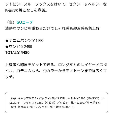
ットにシースルーソックスをはいて、セクシー＆ヘルシーな
K-girlの着こなしを意識。
（左）
GUコーデ
清楚なワンピを重ねるだけでしゃれ感も親近感も急上昇
★デニムパンツ￥1990
★ワンピ￥2490
TOTAL￥4480
上級者な印象をゲットできる、ロング丈とのレイヤードスタ
イル。白デニムなら、旬カラーからモノトーンまで幅広くマ
ッチ。
（右）キャップ￥526・バッグ￥468／SHEIN ベルト￥3990（MANGO）／
ロコンド ソックス￥1650（タビオ）／タビオ 靴￥12100／リーボック
（左）メガネ￥990・バッグ￥1990・靴￥2490／GU