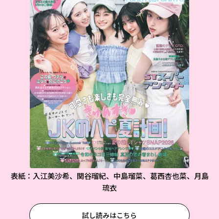
表紙：入江美沙希、関谷瑠紀、中島瑠菜、葛西杏也菜、月島
琉衣
試し読みはこちら