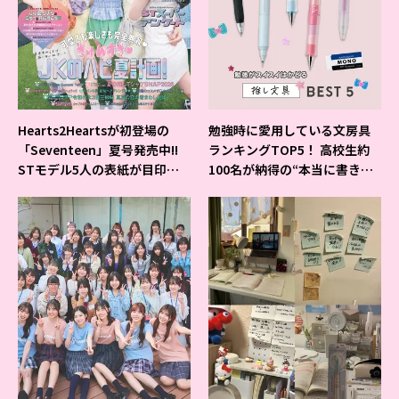
Hearts2Heartsが初登場の
勉強時に愛用している文房具
「Seventeen」夏号発売中!!
ランキングTOP5！ 高校生約
STモデル5人の表紙が目印だ
100名が納得の“本当に書きや
よ♪
すいシャーペン”が1位に❤