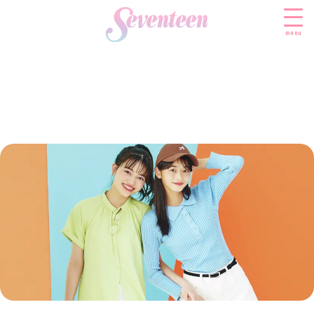
menu
すべての新着記事
FASHION
ファッションニュース
BEAUTY
モデル私服
ビューティニュース
SCHOOL
着回し
トレンドメイク
スクールニュース
ENTERTAINMENT
着痩せ
ベストコスメ
制服コーデ
エンタメニュース
LIFESTYLE
ヘアアレンジ・ヘアケア
学校ヘアメイク
なにわ男子
ライフスタイルニュース
スキンケア
JK TREND
勉強・受験・進路
K-POP
JKランキング・アワード
ボディケア
JKトレンドニュース