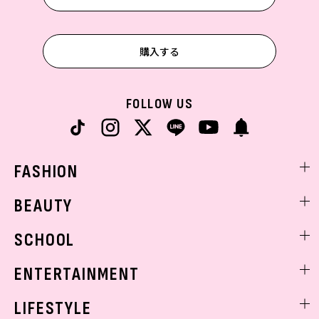
購入する
FOLLOW US
FASHION
ファッションニュース
BEAUTY
モデル私服
ビューティニュース
SCHOOL
着回し
トレンドメイク
着痩せ
スクールニュース
ENTERTAINMENT
ベストコスメ
制服コーデ
ヘアアレンジ・ヘアケア
エンタメニュース
LIFESTYLE
学校ヘアメイク