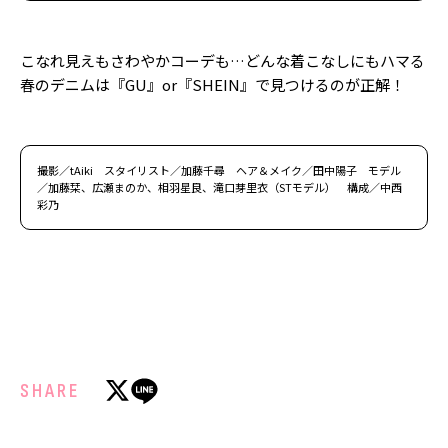
こなれ見えもさわやかコーデも…どんな着こなしにもハマる
春のデニムは『GU』or『SHEIN』で見つけるのが正解！
撮影／tAiki スタイリスト／加藤千尋 ヘア＆メイク／田中陽子 モデル
／加藤栞、広瀬まのか、相羽星良、滝口芽里衣（STモデル） 構成／中西
彩乃
SHARE