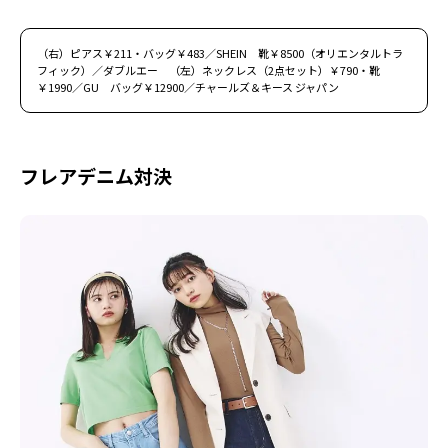
（右）ピアス￥211・バッグ￥483／SHEIN 靴￥8500（オリエンタルトラ
フィック）／ダブルエー （左）ネックレス（2点セット）￥790・靴
￥1990／GU バッグ￥12900／チャールズ＆キース ジャパン
フレアデニム対決