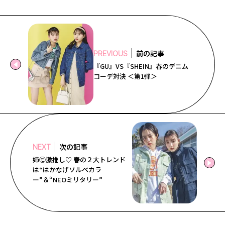
前の記事
PREVIOUS
『GU』VS『SHEIN』春のデニム
コーデ対決 ＜第1弾＞
次の記事
NEXT
姉㋲激推し♡ 春の２大トレンド
は“はかなげソルベカラ
ー”＆“NEOミリタリー”