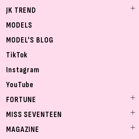
スキンケア
なにわ男子
勉強・受験・進路
ライフスタイルニュース
JK TREND
ボディケア
K-POP
JKランキング・アワード
JKトレンドニュース
MODELS
モデルの購入品
おでかけ
MODEL'S BLOG
お悩み相談
TikTok
Instagram
YouTube
FORTUNE
ゲッターズ飯田
MISS SEVENTEEN
ミスセブンティーンニュース
MAGAZINE