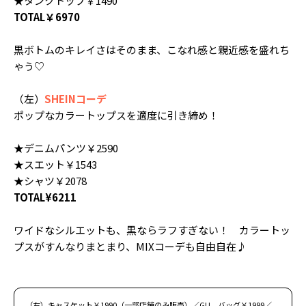
★タンクトップ￥1490
TOTAL￥6970
黒ボトムのキレイさはそのまま、こなれ感と親近感を盛れち
ゃう♡
（左）
SHEINコーデ
ポップなカラートップスを適度に引き締め！
★デニムパンツ￥2590
★スエット￥1543
★シャツ￥2078
TOTAL¥6211
ワイドなシルエットも、黒ならラフすぎない！ カラートッ
プスがすんなりまとまり、MIXコーデも自由自在♪
（右）キャスケット￥1990（一部店舗のみ販売）／GU バッグ￥1999／