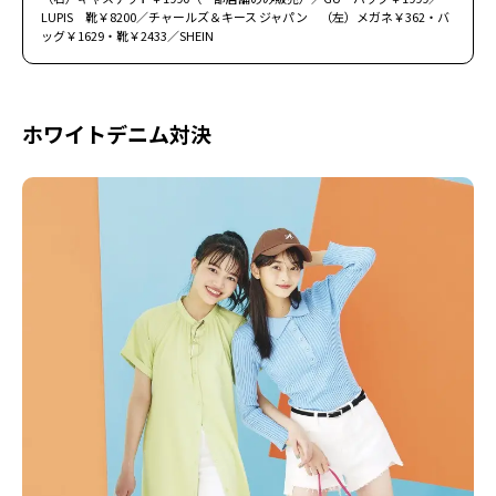
LUPIS 靴￥8200／チャールズ＆キース ジャパン （左）メガネ￥362・バ
ッグ￥1629・靴￥2433／SHEIN
ホワイトデニム対決