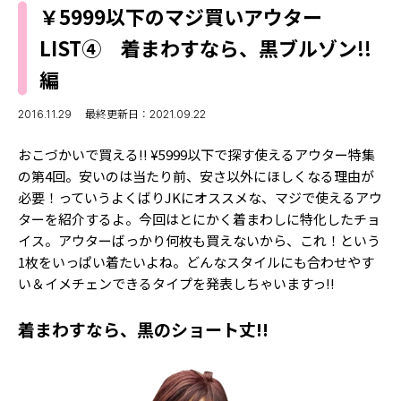
MODELS
￥5999以下のマジ買いアウター
モデルの購入品
MODEL'S BLOG
LIST④ 着まわすなら、黒ブルゾン!!
おでかけ
お悩み相談
編
TikTok
Instagram
2016.11.29
最終更新日：2021.09.22
YouTube
おこづかいで買える!! ¥5999以下で探す使えるアウター特集
の第4回。安いのは当たり前、安さ以外にほしくなる理由が
FORTUNE
必要！っていうよくばりJKにオススメな、マジで使えるアウ
ターを紹介するよ。今回はとにかく着まわしに特化したチョ
ゲッターズ飯田
MISS SEVENTEEN
イス。アウターばっかり何枚も買えないから、これ！という
ミスセブンティーンニュース
1枚をいっぱい着たいよね。どんなスタイルにも合わせやす
MAGAZINE
い＆イメチェンできるタイプを発表しちゃいますっ!!
バックナンバー
INFORMATION
着まわすなら、黒のショート丈!!
Seventeen
について