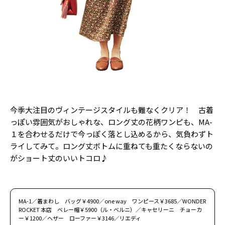
今季大注目のヴィンテージスタイルも難なくクリア！ 古着
っぽい雰囲気がおしゃれな、ロング丈の花柄ワンピも、MA-
１を合わせるだけで今っぽく落とし込めるから、気負わずト
ライしてみて。ロング丈ボトムに重ねても重たくならないの
がショート丈のいいトコロ♪
MA-1／着まわし バッグ￥4900／one way ワンピース￥3685／WONDER
ROCKET 本店 ベレー帽￥5900（ル・ベルニ）／キャセリーニ チョーカ
ー￥1200／ヘザー ローファー￥3146／リエディ