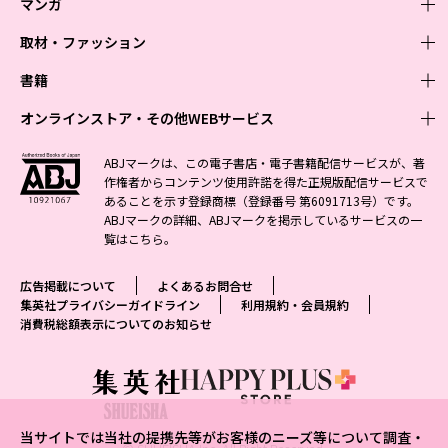
マンガ
取材・ファッション
少年マンガ
週刊少年ジャンプ
書籍
青年マンガ
ファッション・美容
ジャンプSQ
少年ジャンプ+
Seventeen
オンラインストア・その他WEBサービス
少女マンガ
芸能・情報・スポーツ
文芸・文庫・総合
Vジャンプ
ジャンプTOON
non-no
ジャンプTOON
Myojo
すばる
女性マンガ
学芸・ノンフィクション・新書
オンラインストア
最強ジャンプ
ABJマークは、この電子書店・電子書籍配信サービスが、著
ZEBRACK
BAILA
ZEBRACK
週プレNEWS
小説すばる
作権者からコンテンツ使用許諾を得た正規版配信サービスで
ジャンプTOON
1日5分で、明日は変わる よみタイ yomitai
OTO
少年ジャンプ+
ライトノベル・ノベライズ
その他WEBサービス
S-MANGA
MAQUIA
あることを示す登録商標（登録番号 第6091713号）です。
S-MANGA
週プレ グラジャパ!
集英社 文芸ステーション
ZEBRACK
集英社学芸部 - 学芸・ノンフィクション
SHUEISHA MANGA-ART HERITAGE
ジャンプTOON
ABJマークの詳細、ABJマークを掲示しているサービスの一
集英社オレンジ文庫
集英社アドナビ
集英社ジャンプリミックス
SPUR
キッズ
集英社コミック文庫
Sportiva
web 集英社文庫
覧は
こちら
。
S-MANGA
集英社ビジネス書
ジャンプキャラクターズストア
ZEBRACK
JUMP j-BOOKS
集英社エディターズ・ラボ
集英社コミック文庫
LEE
集英社みらい文庫
りぼん
パラスポ
青春と読書
集英社コミック文庫
集英社新書
HAPPY PLUS STORE
ジャンプルーキー！
ダッシュエックス文庫公式サイト
広告掲載について
よくあるお問合せ
週刊ヤングジャンプ
eclat
集英社の児童図書 S-KIDS.LAND
マーガレット
アジア人物史
マンガMee公式サイト
集英社新書プラス - 知の水先案内人
SHUEISHA VOX
集英社プライバシーガイドライン
利用規約・会員規約
S-MANGA
集英社Webマガジン コバルト
ヤングジャンプ定期購読デジタル
T JAPAN
消費税総額表示についてのお知らせ
別冊マーガレット
リマコミ
kotoba
LEEマルシェ
集英社ジャンプリミックス
シフォン文庫
ヤンジャン！
HAPPY PLUS ONE
マンガMee公式サイト
マンガMeets
e!集英社
SHOP Marisol
集英社コミック文庫
となりのヤングジャンプ
MEN'S NON-NO
リマコミ
Cookie
情報・知識＆オピニオン imidas
eclat premium
グランドジャンプ
UOMO
マンガMeets
Cocohana
mirabella
当サイトでは当社の提携先等がお客様のニーズ等について調査・
ウルトラジャンプ
集英社オンライン