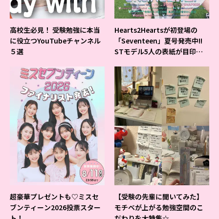
高校生必見！ 受験勉強に本当
Hearts2Heartsが初登場の
に役立つYouTubeチャンネル
「Seventeen」夏号発売中!!
５選
STモデル5人の表紙が目印だ
よ♪
超豪華プレゼントも♡ミスセ
【受験の先輩に聞いてみた】
ブンティーン2026投票スター
モチベが上がる勉強空間のこ
ト！
だわりを大特集☆