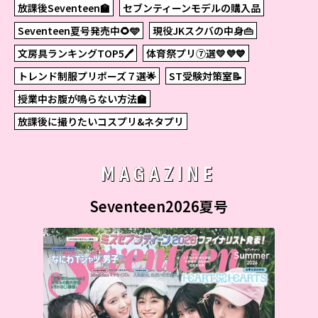
放課後Seventeen🏫
セブンティーンモデルの購入品
Seventeen夏号発売中🌻🩵
現役JKスクバの中身👜
文房具ランキングTOP5🖊
体育祭プリ⑦選💛💜💙
トレンド制服プリポーズ７選🌟
ST受験対策室📝
授業中お腹が鳴らない方法🏫
放課後に撮りたいコスプリ&ネタプリ
MAGAZINE
Seventeen2026夏号