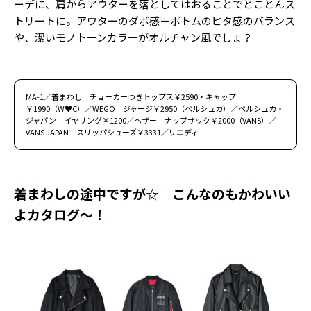
ーデに、肩からアウターを落としてはおることでとことんス
トリートに。アウターのダボ感＋ボトムのピタ感のバランス
や、潔いモノトーンカラーがオルチャン風でしょ？
MA-1／着まわし チョーカーつきトップス￥2590・キャップ
￥1990（W♥C）／WEGO ジャージ￥2950（ベルシュカ）／ベルシュカ・
ジャパン イヤリング￥1200／ヘザー ナップサック￥2000（VANS）／
VANS JAPAN スリッパシューズ￥3331／リエディ
着まわしの途中ですが☆ こんなのもかわいい
よカタログ～！