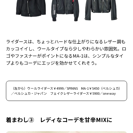
ライダースは、ちょっとハードな仕上がりになるレザー調も
カッコイイし、ウールタイプなら少しやわらかい雰囲気。ロ
ゴやファスナーがポイントになるMA-1は、シンプルなタイ
プよりもコーデにエッジを効かせてくれそう。
（左から）ウールライダース￥4999／SPINNS MA-1￥5450（ベルシュカ）
／ベルシュカ・ジャパン フェイクレザーライダース￥5900／one way
着まわし③ レディなコーデを甘辛MIXに