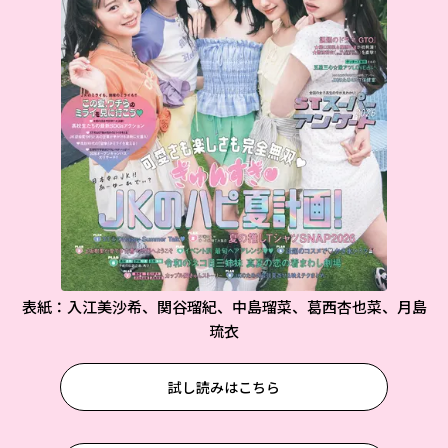
表紙：入江美沙希、関谷瑠紀、中島瑠菜、葛西杏也菜、月島
琉衣
試し読みはこちら