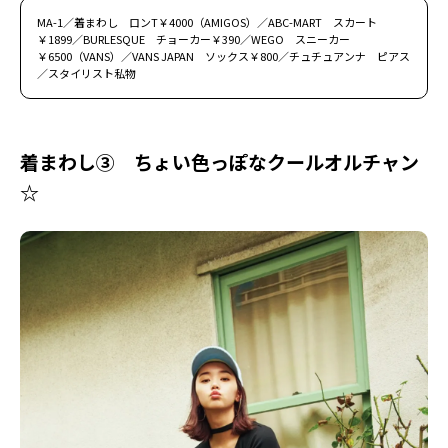
MA-1／着まわし ロンT￥4000（AMIGOS）／ABC-MART スカート
￥1899／BURLESQUE チョーカー￥390／WEGO スニーカー
￥6500（VANS）／VANS JAPAN ソックス￥800／チュチュアンナ ピアス
／スタイリスト私物
着まわし③ ちょい色っぽなクールオルチャン
☆