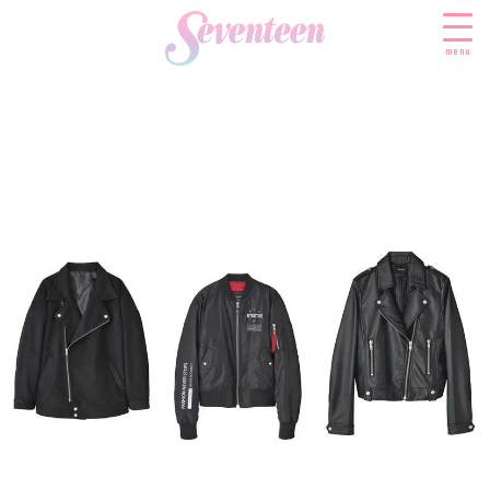
menu
すべての新着記事
FASHION
ファッションニュース
BEAUTY
モデル私服
ビューティニュース
SCHOOL
着回し
トレンドメイク
スクールニュース
ENTERTAINMENT
着痩せ
ベストコスメ
制服コーデ
エンタメニュース
LIFESTYLE
ヘアアレンジ・ヘアケア
学校ヘアメイク
なにわ男子
ライフスタイルニュース
スキンケア
JK TREND
勉強・受験・進路
K-POP
JKランキング・アワード
ボディケア
JKトレンドニュース