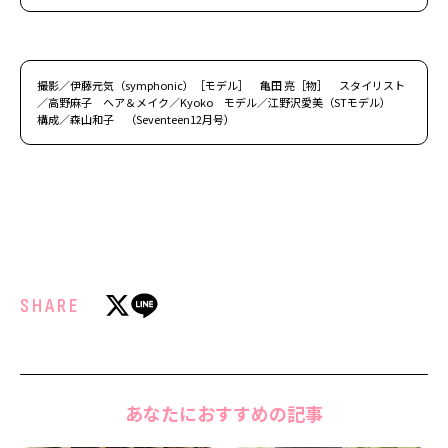
撮影／伊藤元気（symphonic）［モデル］ 亀田 亮［物］ スタイリスト
／高野麻子 ヘア＆メイク／Kyoko モデル／江野沢愛美（STモデル）
構成／森山和子 （Seventeen12月号）
SHARE
あなたにおすすめの記事