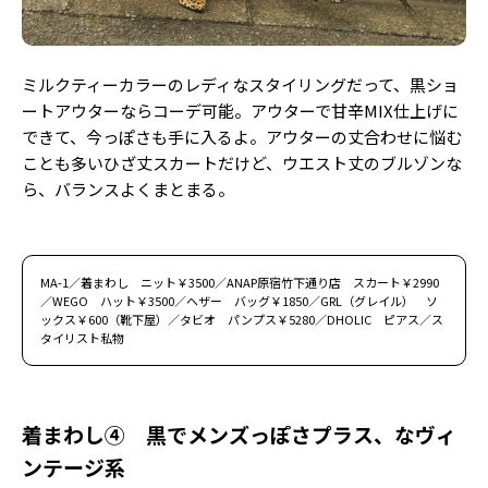
ミルクティーカラーのレディなスタイリングだって、黒ショ
ートアウターならコーデ可能。アウターで甘辛MIX仕上げに
できて、今っぽさも手に入るよ。アウターの丈合わせに悩む
ことも多いひざ丈スカートだけど、ウエスト丈のブルゾンな
ら、バランスよくまとまる。
MA-1／着まわし ニット￥3500／ANAP原宿竹下通り店 スカート￥2990
／WEGO ハット￥3500／ヘザー バッグ￥1850／GRL（グレイル） ソ
ックス￥600（靴下屋）／タビオ パンプス￥5280／DHOLIC ピアス／ス
タイリスト私物
着まわし④ 黒でメンズっぽさプラス、なヴィ
ンテージ系