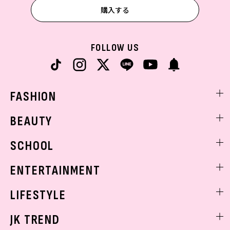
購入する
FOLLOW US
FASHION
ファッションニュース
BEAUTY
モデル私服
ビューティニュース
SCHOOL
着回し
トレンドメイク
着痩せ
スクールニュース
ENTERTAINMENT
ベストコスメ
制服コーデ
ヘアアレンジ・ヘアケア
エンタメニュース
LIFESTYLE
学校ヘアメイク
スキンケア
なにわ男子
勉強・受験・進路
ライフスタイルニュース
JK TREND
ボディケア
K-POP
JKランキング・アワード