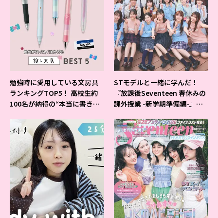
勉強時に愛用している文房具
STモデルと一緒に学んだ！
ランキングTOP5！ 高校生約
『放課後Seventeen 春休みの
100名が納得の“本当に書きや
課外授業 -新学期準備編-』イ
すいシャーペン”が1位に❤
ベントの様子をレポ♡