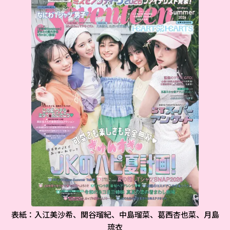
表紙：入江美沙希、関谷瑠紀、中島瑠菜、葛西杏也菜、月島
琉衣