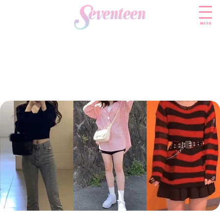
menu
すべての新着記事
FASHION
ファッションニュース
BEAUTY
モデル私服
ビューティニュース
SCHOOL
着回し
トレンドメイク
スクールニュース
ENTERTAINMENT
着痩せ
ベストコスメ
制服コーデ
エンタメニュース
LIFESTYLE
ヘアアレンジ・ヘアケア
学校ヘアメイク
なにわ男子
ライフスタイルニュース
スキンケア
JK TREND
勉強・受験・進路
K-POP
JKランキング・アワード
ボディケア
JKトレンドニュース