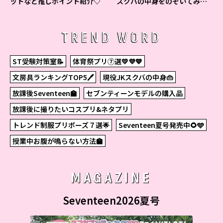
ットなど推しポイント紹介♡
スクバの中身をのぞいてみ
た！
TREND WORD
ST受験対策室📝
体育祭プリ⑦選💛💜💙
文房具ランキングTOP5🖊
現役JKスクバの中身👜
放課後Seventeen🏫
セブンティーンモデルの購入品
放課後に撮りたいコスプリ&ネタプリ
トレンド制服プリポーズ７選🌟
Seventeen夏号発売中🌻🩵
授業中お腹が鳴らない方法🏫
MAGAZINE
Seventeen2026夏号