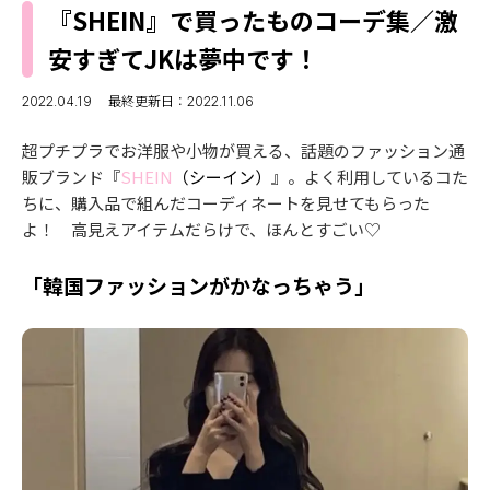
MODELS
『SHEIN』で買ったものコーデ集／激
モデルの購入品
MODEL'S BLOG
安すぎてJKは夢中です！
おでかけ
お悩み相談
TikTok
2022.04.19
最終更新日：2022.11.06
Instagram
超プチプラでお洋服や小物が買える、話題のファッション通
販ブランド『
SHEIN
（シーイン）
』。よく利用しているコた
YouTube
ちに、購入品で組んだコーディネートを見せてもらった
よ！ 高見えアイテムだらけで、ほんとすごい♡
FORTUNE
ゲッターズ飯田
MISS SEVENTEEN
「韓国ファッションがかなっちゃう」
ミスセブンティーンニュース
MAGAZINE
バックナンバー
INFORMATION
Seventeen
について