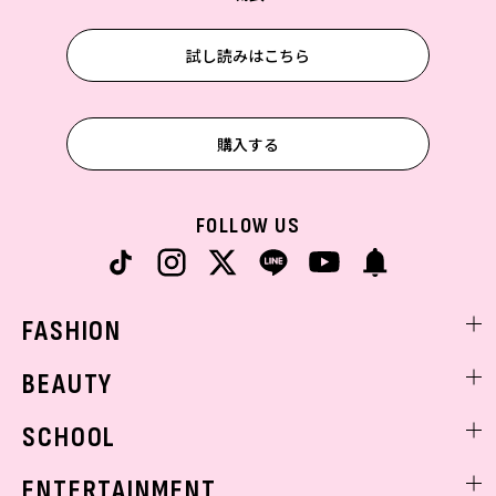
試し読みはこちら
購入する
FOLLOW US
FASHION
ファッションニュース
BEAUTY
モデル私服
ビューティニュース
SCHOOL
着回し
トレンドメイク
着痩せ
スクールニュース
ENTERTAINMENT
ベストコスメ