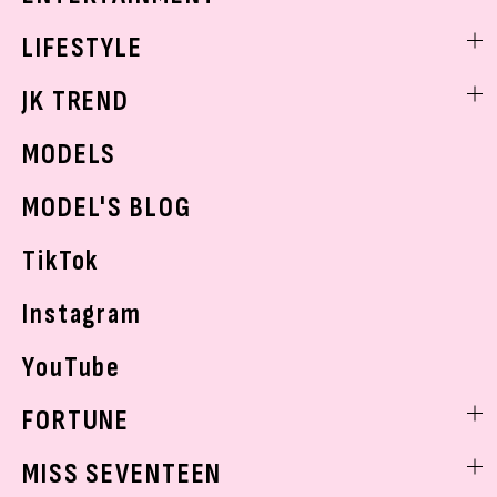
制服コーデ
ヘアアレンジ・ヘアケア
エンタメニュース
LIFESTYLE
学校ヘアメイク
スキンケア
なにわ男子
勉強・受験・進路
ライフスタイルニュース
JK TREND
ボディケア
K-POP
JKランキング・アワード
JKトレンドニュース
MODELS
モデルの購入品
おでかけ
MODEL'S BLOG
お悩み相談
TikTok
Instagram
YouTube
FORTUNE
ゲッターズ飯田
MISS SEVENTEEN