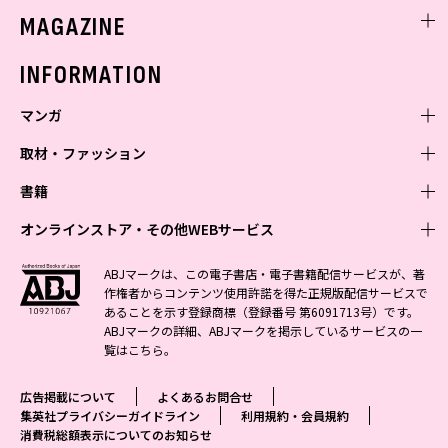
ミスセブンティーンニュース
MAGAZINE
バックナンバー
INFORMATION
マンガ
取材・ファッション
少年マンガ
週刊少年ジャンプ
書籍
青年マンガ
ファッション・美容
ジャンプSQ
少年ジャンプ+
Seventeen
オンラインストア・その他WEBサービス
少女マンガ
芸能・情報・スポーツ
文芸・文庫・総合
Vジャンプ
ジャンプTOON
non-no
ジャンプTOON
Myojo
すばる
女性マンガ
学芸・ノンフィクション・新書
オンラインストア
最強ジャンプ
ABJマークは、この電子書店・電子書籍配信サービスが、著
ZEBRACK
BAILA
ZEBRACK
週プレNEWS
小説すばる
作権者からコンテンツ使用許諾を得た正規版配信サービスで
ジャンプTOON
1日5分で、明日は変わる よみタイ yomitai
OTO
少年ジャンプ+
ライトノベル・ノベライズ
その他WEBサービス
S-MANGA
MAQUIA
あることを示す登録商標（登録番号 第6091713号）です。
S-MANGA
週プレ グラジャパ!
集英社 文芸ステーション
ZEBRACK
集英社学芸部 - 学芸・ノンフィクション
SHUEISHA MANGA-ART HERITAGE
ジャンプTOON
ABJマークの詳細、ABJマークを掲示しているサービスの一
集英社オレンジ文庫
集英社アドナビ
集英社ジャンプリミックス
SPUR
キッズ
集英社コミック文庫
Sportiva
web 集英社文庫
覧は
こちら
。
S-MANGA
集英社ビジネス書
ジャンプキャラクターズストア
ZEBRACK
JUMP j-BOOKS
集英社エディターズ・ラボ
集英社コミック文庫
LEE
集英社みらい文庫
りぼん
パラスポ
青春と読書
集英社コミック文庫
集英社新書
HAPPY PLUS STORE
ジャンプルーキー！
ダッシュエックス文庫公式サイト
広告掲載について
よくあるお問合せ
週刊ヤングジャンプ
eclat
集英社の児童図書 S-KIDS.LAND
マーガレット
アジア人物史
マンガMee公式サイト
集英社新書プラス - 知の水先案内人
SHUEISHA VOX
集英社プライバシーガイドライン
利用規約・会員規約
S-MANGA
集英社Webマガジン コバルト
ヤングジャンプ定期購読デジタル
T JAPAN
消費税総額表示についてのお知らせ
別冊マーガレット
リマコミ
kotoba
LEEマルシェ