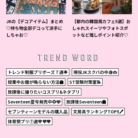
JKの【デコアイテム】まとめ
【都内の韓国風カフェ5選】お
♡持ち物全部デコって派手に
しゃれスイーツやフォトスポ
しちゃお♡
ットなど推しポイント紹介♡
TREND WORD
トレンド制服プリポーズ７選🌟
現役JKスクバの中身👜
授業中お腹が鳴らない方法🏫
ST受験対策室📝
放課後に撮りたいコスプリ&ネタプリ
Seventeen夏号発売中🌻🩵
放課後Seventeen🏫
セブンティーンモデルの購入品
文房具ランキングTOP5🖊
体育祭プリ⑦選💛💜💙