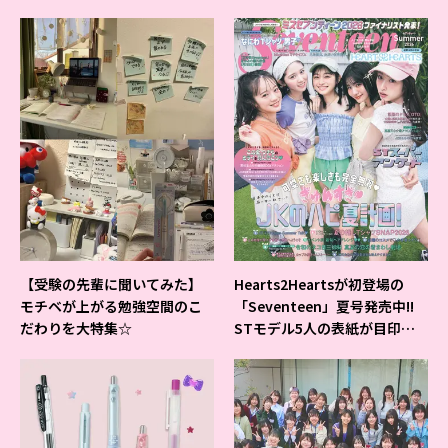
【受験の先輩に聞いてみた】
Hearts2Heartsが初登場の
モチベが上がる勉強空間のこ
「Seventeen」夏号発売中!!
だわりを大特集☆
STモデル5人の表紙が目印だ
よ♪