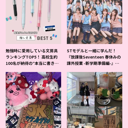
勉強時に愛用している文房具
STモデルと一緒に学んだ！
ランキングTOP5！ 高校生約
『放課後Seventeen 春休みの
100名が納得の“本当に書きや
課外授業 -新学期準備編-』イ
すいシャーペン”が1位に❤
ベントの様子をレポ♡