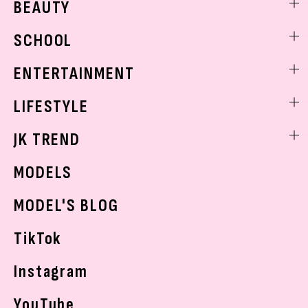
BEAUTY
モデル私服
ビューティニュース
SCHOOL
着回し
トレンドメイク
着痩せ
スクールニュース
ENTERTAINMENT
ベストコスメ
制服コーデ
ヘアアレンジ・ヘアケア
エンタメニュース
LIFESTYLE
学校ヘアメイク
スキンケア
なにわ男子
勉強・受験・進路
ライフスタイルニュース
JK TREND
ボディケア
K-POP
JKランキング・アワード
JKトレンドニュース
MODELS
モデルの購入品
おでかけ
MODEL'S BLOG
お悩み相談
TikTok
Instagram
YouTube