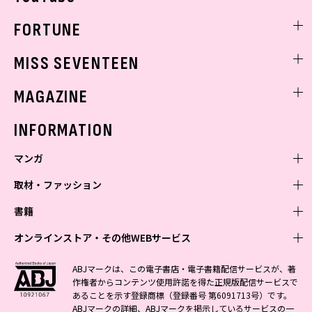
FORTUNE
ゲッターズ飯田
MISS SEVENTEEN
ミスセブンティーンニュース
MAGAZINE
バックナンバー
INFORMATION
マンガ
取材・ファッション
少年マンガ
週刊少年ジャンプ
書籍
青年マンガ
ファッション・美容
ジャンプSQ
少年ジャンプ+
Seventeen
オンラインストア・その他WEBサービス
少女マンガ
芸能・情報・スポーツ
文芸・文庫・総合
Vジャンプ
ジャンプTOON
non-no
ジャンプTOON
Myojo
すばる
女性マンガ
学芸・ノンフィクション・新書
オンラインストア
最強ジャンプ
ABJマークは、この電子書店・電子書籍配信サービスが、著
ZEBRACK
BAILA
ZEBRACK
週プレNEWS
小説すばる
作権者からコンテンツ使用許諾を得た正規版配信サービスで
ジャンプTOON
1日5分で、明日は変わる よみタイ yomitai
OTO
少年ジャンプ+
ライトノベル・ノベライズ
その他WEBサービス
S-MANGA
MAQUIA
あることを示す登録商標（登録番号 第6091713号）です。
S-MANGA
週プレ グラジャパ!
集英社 文芸ステーション
ZEBRACK
集英社学芸部 - 学芸・ノンフィクション
SHUEISHA MANGA-ART HERITAGE
ジャンプTOON
ABJマークの詳細、ABJマークを掲示しているサービスの一
集英社オレンジ文庫
集英社アドナビ