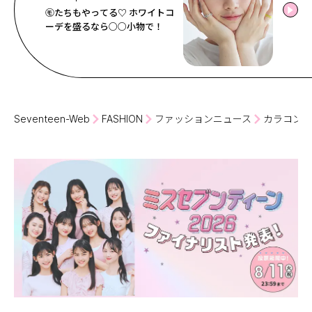
㋲たちもやってる♡ ホワイトコ
ーデを盛るなら○○小物で！
Seventeen-Web
FASHION
ファッションニュース
カラコン＆