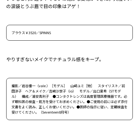
の涙袋とうぶ眉で目の印象はアゲ！
ブラウス￥3520／SPINNS
やりすぎないメイクでナチュラル感をキープ。
撮影／岩谷優一（vale.）［モデル］ 山﨑ユミ［物］ スタイリスト／前
田涼子 ヘア＆メイク／吉崎沙世子（io） モデル／出口夏希（STモデ
ル） 構成／浦安真利子 ●コンタクトレンズは高度管理医療機器です。必
ず眼科医の検査・処方を受けてお求めください。●ご使用の前には必ず添付
文書をよく読み、正しくお使いください。●医師の指示に従い、定期検査を
受けてください。（Seventeen8月号）