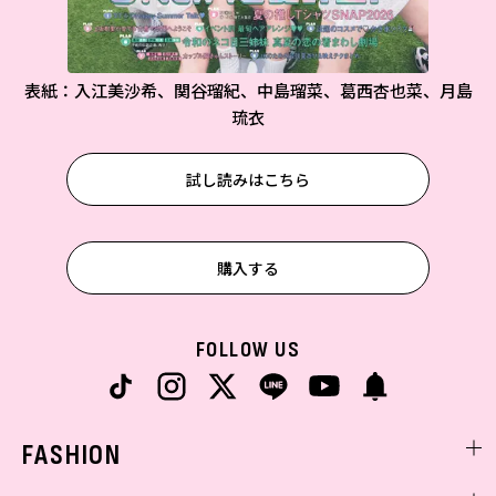
表紙：入江美沙希、関谷瑠紀、中島瑠菜、葛西杏也菜、月島
琉衣
試し読みはこちら
購入する
FOLLOW US
FASHION
ファッションニュース