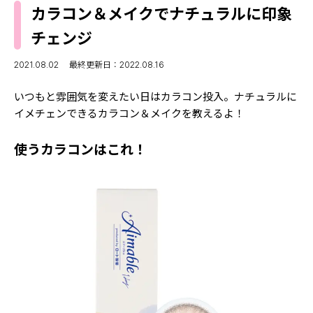
MODELS
カラコン＆メイクでナチュラルに印象
モデルの購入品
MODEL'S BLOG
チェンジ
おでかけ
お悩み相談
TikTok
2021.08.02
最終更新日：2022.08.16
Instagram
いつもと雰囲気を変えたい日はカラコン投入。ナチュラルに
イメチェンできるカラコン＆メイクを教えるよ！
YouTube
使うカラコンはこれ！
FORTUNE
ゲッターズ飯田
MISS SEVENTEEN
ミスセブンティーンニュース
MAGAZINE
バックナンバー
INFORMATION
Seventeen
について