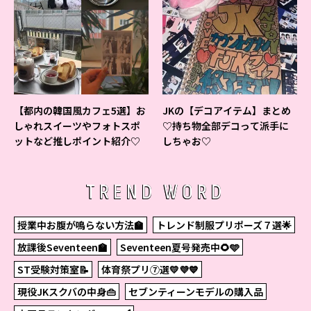
【都内の韓国風カフェ5選】お
JKの【デコアイテム】まとめ
しゃれスイーツやフォトスポ
♡持ち物全部デコって派手に
ットなど推しポイント紹介♡
しちゃお♡
TREND WORD
授業中お腹が鳴らない方法🏫
トレンド制服プリポーズ７選🌟
放課後Seventeen🏫
Seventeen夏号発売中🌻🩵
ST受験対策室📝
体育祭プリ⑦選💛💜💙
現役JKスクバの中身👜
セブンティーンモデルの購入品