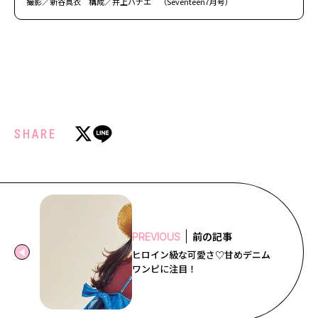
撮影／新谷真衣 構成／井上ハナエ （Seventeen7月号）
SHARE
前の記事
PREVIOUS
ヒロイン級な可愛さ♡甘めデニム
ワンピに注目！