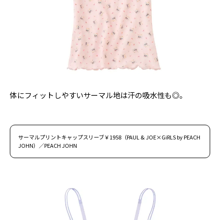
Follow us
ST member
新規会員登録・ログイン
体にフィットしやすいサーマル地は汗の吸水性も◎。
サーマルプリントキャップスリーブ￥1958（PAUL & JOE×GiRLS by PEACH
JOHN）／PEACH JOHN