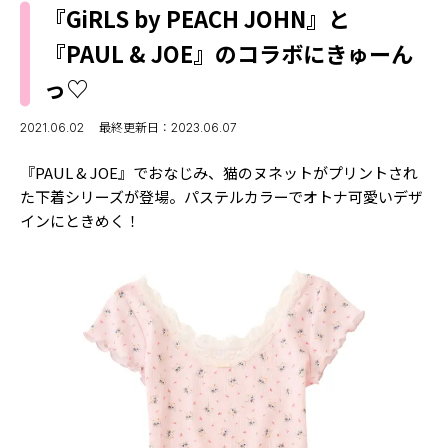
MODELS
『GiRLS by PEACH JOHN』と
モデルの購入品
MODEL'S BLOG
『PAUL & JOE』のコラボにきゅーん
おでかけ
お悩み相談
っ♡
TikTok
Instagram
2021.06.02
最終更新日：2023.06.07
YouTube
『PAUL & JOE』でおなじみ、猫のヌネットがプリントされ
た下着シリーズが登場。パステルカラーでオトナ可愛いデザ
FORTUNE
インにときめく！
ゲッターズ飯田
MISS SEVENTEEN
ミスセブンティーンニュース
MAGAZINE
バックナンバー
INFORMATION
Seventeen
について