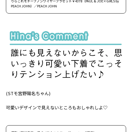
りらこれモチーフノンワイヤーブラセット￥4378（PAUL & JOE×GiRLS by
PEACH JOHN）／PEACH JOHN
(STモ宮野陽名ちゃん)
可愛いデザインで見えないところもおしゃれしよ♡