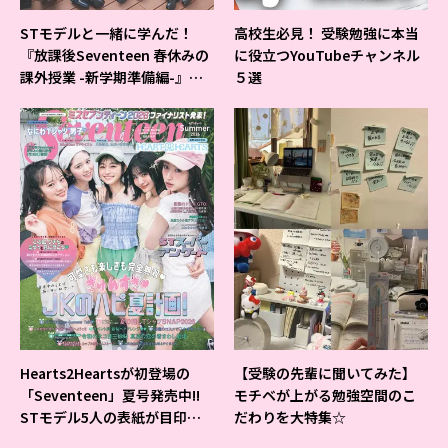
STモデルと一緒に学んだ！
高校生必見！ 受験勉強に本当
『放課後Seventeen 春休みの
に役立つYouTubeチャンネル
課外授業 -新学期準備編-』イ
５選
ベントの様子をレポ♡
Hearts2Heartsが初登場の
【受験の先輩に聞いてみた】
「Seventeen」夏号発売中!!
モチベが上がる勉強空間のこ
STモデル5人の表紙が目印だ
だわりを大特集☆
よ♪