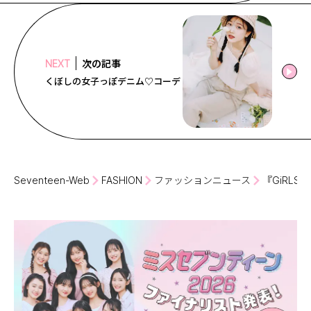
次の記事
NEXT
くぼしの女子っぽデニム♡コーデ
Seventeen-Web
FASHION
ファッションニュース
『GiRLS