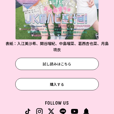
表紙：入江美沙希、関谷瑠紀、中島瑠菜、葛西杏也菜、月島
琉衣
試し読みはこちら
購入する
FOLLOW US