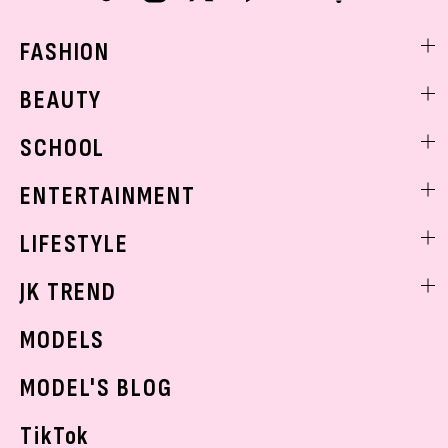
FASHION
ファッションニュース
BEAUTY
モデル私服
ビューティニュース
SCHOOL
着回し
トレンドメイク
着痩せ
スクールニュース
ENTERTAINMENT
ベストコスメ
制服コーデ
ヘアアレンジ・ヘアケア
エンタメニュース
LIFESTYLE
学校ヘアメイク
スキンケア
なにわ男子
勉強・受験・進路
ライフスタイルニュース
JK TREND
ボディケア
K-POP
JKランキング・アワード
JKトレンドニュース
MODELS
モデルの購入品
おでかけ
MODEL'S BLOG
お悩み相談
TikTok