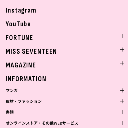
Instagram
YouTube
FORTUNE
ゲッターズ飯田
MISS SEVENTEEN
ミスセブンティーンニュース
MAGAZINE
バックナンバー
INFORMATION
マンガ
取材・ファッション
少年マンガ
週刊少年ジャンプ
書籍
青年マンガ
ファッション・美容
ジャンプSQ
少年ジャンプ+
Seventeen
オンラインストア・その他WEBサービス
少女マンガ
芸能・情報・スポーツ
文芸・文庫・総合
Vジャンプ