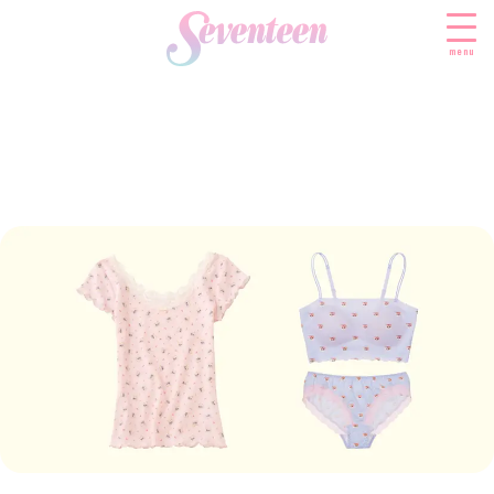
menu
すべての新着記事
FASHION
ファッションニュース
BEAUTY
モデル私服
ビューティニュース
SCHOOL
着回し
トレンドメイク
スクールニュース
ENTERTAINMENT
着痩せ
ベストコスメ
制服コーデ
エンタメニュース
LIFESTYLE
ヘアアレンジ・ヘアケア
学校ヘアメイク
なにわ男子
ライフスタイルニュース
スキンケア
JK TREND
勉強・受験・進路
K-POP
JKランキング・アワード
ボディケア
JKトレンドニュース