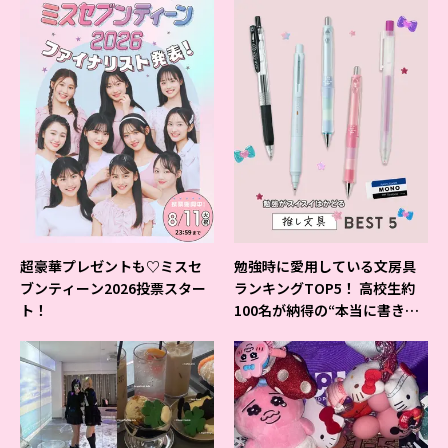
超豪華プレゼントも♡ミスセ
勉強時に愛用している文房具
ブンティーン2026投票スター
ランキングTOP5！ 高校生約
ト！
100名が納得の“本当に書きや
すいシャーペン”が1位に❤