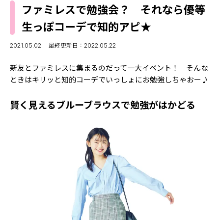
MODELS
ファミレスで勉強会？ それなら優等
モデルの購入品
MODEL'S BLOG
生っぽコーデで知的アピ★
おでかけ
お悩み相談
TikTok
2021.05.02
最終更新日：2022.05.22
Instagram
新友とファミレスに集まるのだって一大イベント！ そんな
ときはキリッと知的コーデでいっしょにお勉強しちゃおー♪
YouTube
賢く見えるブルーブラウスで勉強がはかどる
FORTUNE
ゲッターズ飯田
MISS SEVENTEEN
ミスセブンティーンニュース
MAGAZINE
バックナンバー
INFORMATION
Seventeen
について