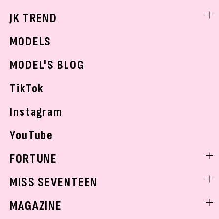
スキンケア
なにわ男子
勉強・受験・進路
ライフスタイルニュース
JK TREND
ボディケア
K-POP
JKランキング・アワード
JKトレンドニュース
MODELS
モデルの購入品
おでかけ
MODEL'S BLOG
お悩み相談
TikTok
Instagram
YouTube
FORTUNE
ゲッターズ飯田
MISS SEVENTEEN
ミスセブンティーンニュース
MAGAZINE