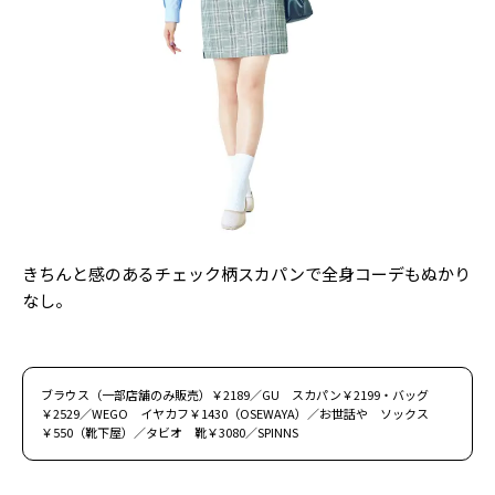
Follow us
ST member
新規会員登録・ログイン
きちんと感のあるチェック柄スカパンで全身コーデもぬかり
なし。
ブラウス（一部店舗のみ販売）￥2189／GU スカパン￥2199・バッグ
￥2529／WEGO イヤカフ￥1430（OSEWAYA）／お世話や ソックス
￥550（靴下屋）／タビオ 靴￥3080／SPINNS