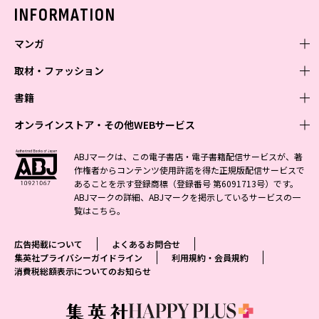
バックナンバー
INFORMATION
マンガ
取材・ファッション
少年マンガ
週刊少年ジャンプ
書籍
青年マンガ
ファッション・美容
ジャンプSQ
少年ジャンプ+
Seventeen
オンラインストア・その他WEBサービス
少女マンガ
芸能・情報・スポーツ
文芸・文庫・総合
Vジャンプ
ジャンプTOON
non-no
ジャンプTOON
Myojo
すばる
女性マンガ
学芸・ノンフィクション・新書
オンラインストア
最強ジャンプ
ABJマークは、この電子書店・電子書籍配信サービスが、著
ZEBRACK
BAILA
ZEBRACK
週プレNEWS
小説すばる
作権者からコンテンツ使用許諾を得た正規版配信サービスで
ジャンプTOON
1日5分で、明日は変わる よみタイ yomitai
OTO
少年ジャンプ+
ライトノベル・ノベライズ
その他WEBサービス
S-MANGA
MAQUIA
あることを示す登録商標（登録番号 第6091713号）です。
S-MANGA
週プレ グラジャパ!
集英社 文芸ステーション
ZEBRACK
集英社学芸部 - 学芸・ノンフィクション
SHUEISHA MANGA-ART HERITAGE
ジャンプTOON
ABJマークの詳細、ABJマークを掲示しているサービスの一
集英社オレンジ文庫
集英社アドナビ
集英社ジャンプリミックス
SPUR
キッズ
集英社コミック文庫
Sportiva
web 集英社文庫
覧は
こちら
。
S-MANGA
集英社ビジネス書
ジャンプキャラクターズストア
ZEBRACK
JUMP j-BOOKS
集英社エディターズ・ラボ
集英社コミック文庫
LEE
集英社みらい文庫
りぼん
パラスポ
青春と読書
集英社コミック文庫
集英社新書
HAPPY PLUS STORE
ジャンプルーキー！
ダッシュエックス文庫公式サイト
広告掲載について
よくあるお問合せ
週刊ヤングジャンプ
eclat
集英社の児童図書 S-KIDS.LAND
マーガレット
アジア人物史
マンガMee公式サイト
集英社新書プラス - 知の水先案内人
SHUEISHA VOX
集英社プライバシーガイドライン
利用規約・会員規約
S-MANGA
集英社Webマガジン コバルト
ヤングジャンプ定期購読デジタル
T JAPAN
消費税総額表示についてのお知らせ
別冊マーガレット
リマコミ
kotoba
LEEマルシェ
集英社ジャンプリミックス
シフォン文庫
ヤンジャン！
HAPPY PLUS ONE
マンガMee公式サイト
マンガMeets
e!集英社
SHOP Marisol
集英社コミック文庫
となりのヤングジャンプ
MEN'S NON-NO
リマコミ