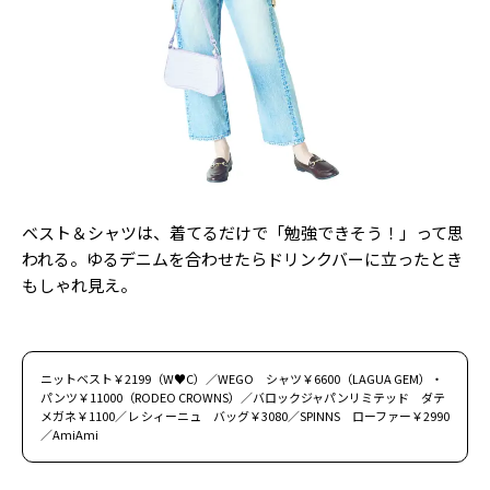
ベスト＆シャツは、着てるだけで「勉強できそう！」って思
われる。ゆるデニムを合わせたらドリンクバーに立ったとき
もしゃれ見え。
ニットベスト￥2199（W♥C）／WEGO シャツ￥6600（LAGUA GEM）・
パンツ￥11000（RODEO CROWNS）／バロックジャパンリミテッド ダテ
メガネ￥1100／レ シィーニュ バッグ￥3080／SPINNS ローファー￥2990
／AmiAmi