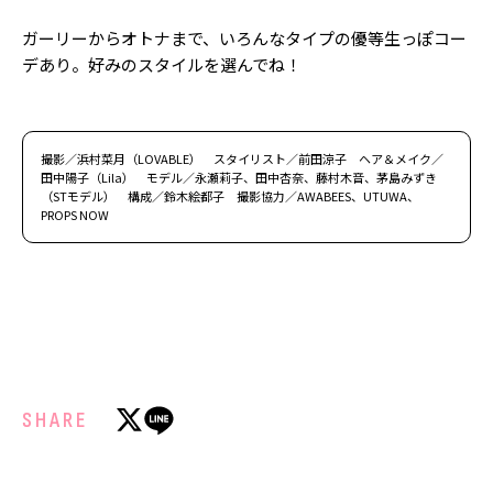
ガーリーからオトナまで、いろんなタイプの優等生っぽコー
デあり。好みのスタイルを選んでね！
撮影／浜村菜月（LOVABLE） スタイリスト／前田涼子 ヘア＆メイク／
田中陽子（Lila） モデル／永瀬莉子、田中杏奈、藤村木音、茅島みずき
（STモデル） 構成／鈴木絵都子 撮影協力／AWABEES、UTUWA、
PROPS NOW
SHARE