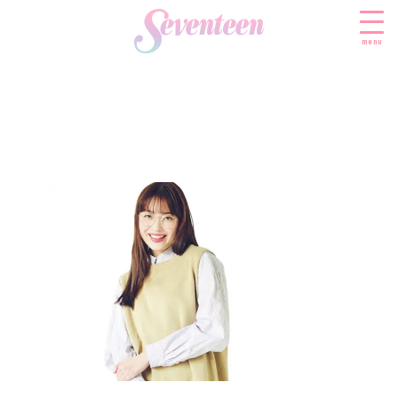
menu
すべての新着記事
FASHION
ファッションニュース
BEAUTY
モデル私服
ビューティニュース
SCHOOL
着回し
トレンドメイク
スクールニュース
ENTERTAINMENT
着痩せ
ベストコスメ
制服コーデ
エンタメニュース
LIFESTYLE
ヘアアレンジ・ヘアケア
学校ヘアメイク
なにわ男子
ライフスタイルニュース
スキンケア
JK TREND
勉強・受験・進路
K-POP
JKランキング・アワード
ボディケア
JKトレンドニュース