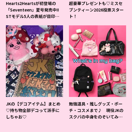
Hearts2Heartsが初登場の
超豪華プレゼントも♡ミスセ
「Seventeen」夏号発売中!!
ブンティーン2026投票スター
STモデル5人の表紙が目印だ
ト！
よ♪
JKの【デコアイテム】まとめ
勉強道具・推しグッズ・ポー
♡持ち物全部デコって派手に
チ・コスメまで♪ 現役JKの
しちゃお♡
スクバの中身をのぞいてみ
た！