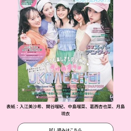
表紙：入江美沙希、関谷瑠紀、中島瑠菜、葛西杏也菜、月島
琉衣
試し読みはこちら