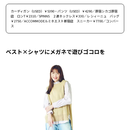
カーディガン（USED）￥5390・パンツ（USED）￥4290／原宿シカゴ原宿
店 ロンT￥2310／SPINNS ２連ネックレス￥330／レ シィーニュ バッグ
￥2750／ACCOMMODEルミネエスト新宿店 スニーカー￥7700／コンバー
ス
ベスト×シャツにメガネで遊びゴコロを