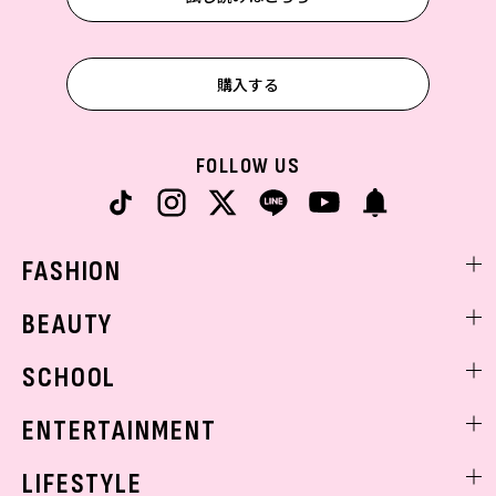
購入する
FOLLOW US
FASHION
ファッションニュース
BEAUTY
モデル私服
ビューティニュース
SCHOOL
着回し
トレンドメイク
着痩せ
スクールニュース
ENTERTAINMENT
ベストコスメ
制服コーデ
ヘアアレンジ・ヘアケア
エンタメニュース
LIFESTYLE
学校ヘアメイク