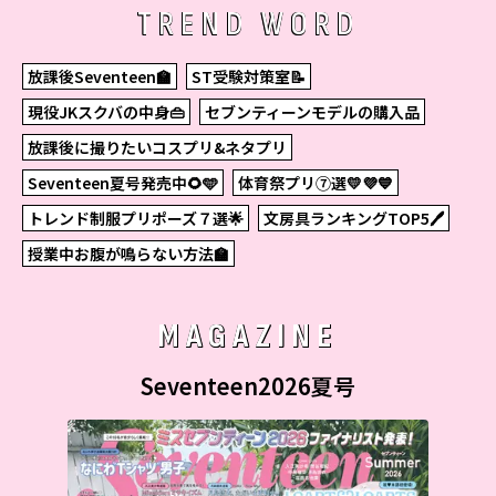
TREND WORD
放課後Seventeen🏫
ST受験対策室📝
現役JKスクバの中身👜
セブンティーンモデルの購入品
放課後に撮りたいコスプリ&ネタプリ
Seventeen夏号発売中🌻🩵
体育祭プリ⑦選💛💜💙
トレンド制服プリポーズ７選🌟
文房具ランキングTOP5🖊
授業中お腹が鳴らない方法🏫
MAGAZINE
Seventeen2026夏号