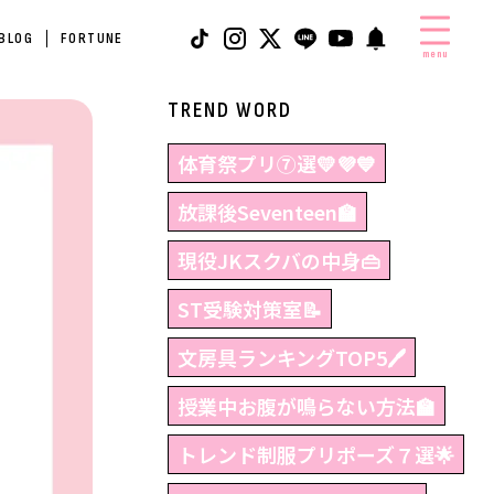
 BLOG
FORTUNE
menu
TREND WORD
体育祭プリ⑦選💛💜💙
放課後Seventeen🏫
現役JKスクバの中身👜
ST受験対策室📝
文房具ランキングTOP5🖊
授業中お腹が鳴らない方法🏫
トレンド制服プリポーズ７選🌟