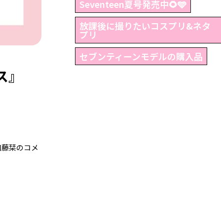
Seventeen夏号発売中🌻🩵
放課後に撮りたいコスプリ&ネタ
プリ
セブンティーンモデルの購入品
ス』
加藤栞のコメ