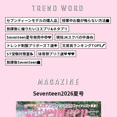
TREND WORD
セブンティーンモデルの購入品
授業中お腹が鳴らない方法🏫
放課後に撮りたいコスプリ&ネタプリ
Seventeen夏号発売中🌻🩵
現役JKスクバの中身👜
トレンド制服プリポーズ７選🌟
文房具ランキングTOP5🖊
ST受験対策室📝
体育祭プリ⑦選💛💜💙
放課後Seventeen🏫
MAGAZINE
Seventeen2026夏号