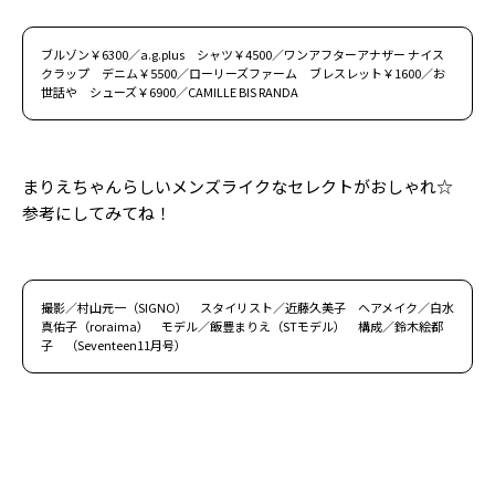
ブルゾン￥6300／a.g.plus シャツ￥4500／ワンアフターアナザー ナイス
クラップ デニム￥5500／ローリーズファーム ブレスレット￥1600／お
世話や シューズ￥6900／CAMILLE BIS RANDA
まりえちゃんらしいメンズライクなセレクトがおしゃれ☆
参考にしてみてね！
撮影／村山元一（SIGNO） スタイリスト／近藤久美子 ヘアメイク／白水
真佑子（roraima） モデル／飯豊まりえ（STモデル） 構成／鈴木絵都
子 （Seventeen11月号）