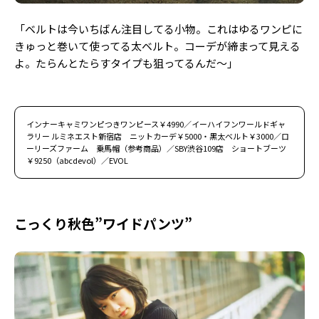
「ベルトは今いちばん注目してる小物。これはゆるワンピに
きゅっと巻いて使ってる太ベルト。コーデが締まって見える
よ。たらんとたらすタイプも狙ってるんだ～」
インナーキャミワンピつきワンピース￥4990／イーハイフンワールドギャ
ラリー ルミネエスト新宿店 ニットカーデ￥5000・黒太ベルト￥3000／ロ
ーリーズファーム 乗馬帽（参考商品）／SBY渋谷109店 ショートブーツ
￥9250（abcdevol）／EVOL
こっくり秋色”ワイドパンツ”