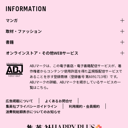
バックナンバー
INFORMATION
マンガ
取材・ファッション
少年マンガ
週刊少年ジャンプ
書籍
青年マンガ
ファッション・美容
ジャンプSQ
少年ジャンプ+
Seventeen
オンラインストア・その他WEBサービス
少女マンガ
芸能・情報・スポーツ
文芸・文庫・総合
Vジャンプ
ジャンプTOON
non-no
ジャンプTOON
Myojo
すばる
女性マンガ
学芸・ノンフィクション・新書
オンラインストア
最強ジャンプ
ABJマークは、この電子書店・電子書籍配信サービスが、著
ZEBRACK
BAILA
ZEBRACK
週プレNEWS
小説すばる
作権者からコンテンツ使用許諾を得た正規版配信サービスで
ジャンプTOON
1日5分で、明日は変わる よみタイ yomitai
OTO
少年ジャンプ+
ライトノベル・ノベライズ
その他WEBサービス
S-MANGA
MAQUIA
あることを示す登録商標（登録番号 第6091713号）です。
S-MANGA
週プレ グラジャパ!
集英社 文芸ステーション
ZEBRACK
集英社学芸部 - 学芸・ノンフィクション
SHUEISHA MANGA-ART HERITAGE
ジャンプTOON
ABJマークの詳細、ABJマークを掲示しているサービスの一
集英社オレンジ文庫
集英社アドナビ
集英社ジャンプリミックス
SPUR
キッズ
集英社コミック文庫
Sportiva
web 集英社文庫
覧は
こちら
。
S-MANGA
集英社ビジネス書
ジャンプキャラクターズストア
ZEBRACK
JUMP j-BOOKS
集英社エディターズ・ラボ
集英社コミック文庫
LEE
集英社みらい文庫
りぼん
パラスポ
青春と読書
集英社コミック文庫
集英社新書
HAPPY PLUS STORE
ジャンプルーキー！
ダッシュエックス文庫公式サイト
広告掲載について
よくあるお問合せ
週刊ヤングジャンプ
eclat
集英社の児童図書 S-KIDS.LAND
マーガレット
アジア人物史
マンガMee公式サイト
集英社新書プラス - 知の水先案内人
SHUEISHA VOX
集英社プライバシーガイドライン
利用規約・会員規約
S-MANGA
集英社Webマガジン コバルト
ヤングジャンプ定期購読デジタル
T JAPAN
消費税総額表示についてのお知らせ
別冊マーガレット
リマコミ
kotoba
LEEマルシェ
集英社ジャンプリミックス
シフォン文庫
ヤンジャン！
HAPPY PLUS ONE
マンガMee公式サイト
マンガMeets
e!集英社
SHOP Marisol
集英社コミック文庫
となりのヤングジャンプ
MEN'S NON-NO