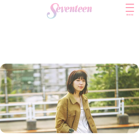
menu
すべての新着記事
FASHION
ファッションニュース
BEAUTY
モデル私服
ビューティニュース
SCHOOL
着回し
トレンドメイク
スクールニュース
ENTERTAINMENT
着痩せ
ベストコスメ
制服コーデ
エンタメニュース
LIFESTYLE
ヘアアレンジ・ヘアケア
学校ヘアメイク
なにわ男子
ライフスタイルニュース
スキンケア
JK TREND
勉強・受験・進路
K-POP
JKランキング・アワード
ボディケア
JKトレンドニュース