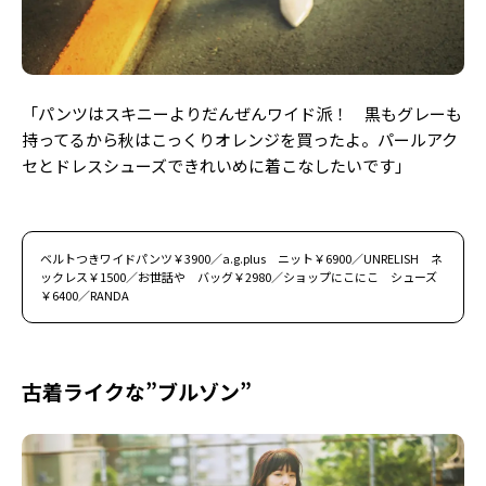
「パンツはスキニーよりだんぜんワイド派！ 黒もグレーも
持ってるから秋はこっくりオレンジを買ったよ。パールアク
セとドレスシューズできれいめに着こなしたいです」
ベルトつきワイドパンツ￥3900／a.g.plus ニット￥6900／UNRELISH ネ
ックレス￥1500／お世話や バッグ￥2980／ショップにこにこ シューズ
￥6400／RANDA
古着ライクな”ブルゾン”