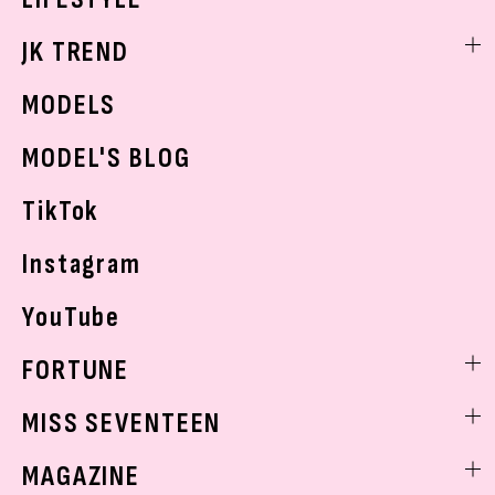
スキンケア
なにわ男子
勉強・受験・進路
ライフスタイルニュース
JK TREND
ボディケア
K-POP
JKランキング・アワード
JKトレンドニュース
MODELS
モデルの購入品
おでかけ
MODEL'S BLOG
お悩み相談
TikTok
Instagram
YouTube
FORTUNE
ゲッターズ飯田
MISS SEVENTEEN
ミスセブンティーンニュース
MAGAZINE