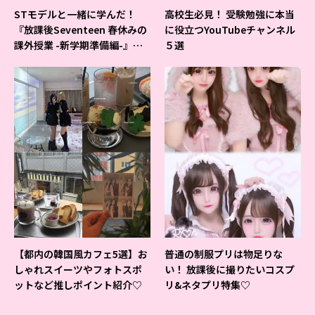
STモデルと一緒に学んだ！
高校生必見！ 受験勉強に本当
『放課後Seventeen 春休みの
に役立つYouTubeチャンネル
課外授業 -新学期準備編-』イ
５選
ベントの様子をレポ♡
【都内の韓国風カフェ5選】お
普通の制服プリは物足りな
しゃれスイーツやフォトスポ
い！ 放課後に撮りたいコスプ
ットなど推しポイント紹介♡
リ&ネタプリ特集♡