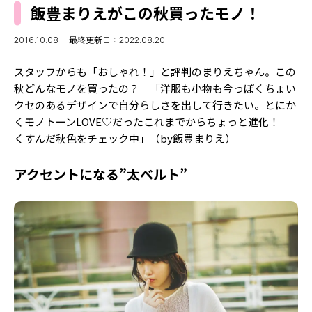
MODELS
飯豊まりえがこの秋買ったモノ！
モデルの購入品
MODEL'S BLOG
おでかけ
2016.10.08
最終更新日：2022.08.20
お悩み相談
TikTok
スタッフからも「おしゃれ！」と評判のまりえちゃん。この
Instagram
秋どんなモノを買ったの？ 「洋服も小物も今っぽくちょい
クセのあるデザインで自分らしさを出して行きたい。とにか
YouTube
くモノトーンLOVE♡だったこれまでからちょっと進化！
くすんだ秋色をチェック中」（by飯豊まりえ）
FORTUNE
アクセントになる”太ベルト”
ゲッターズ飯田
MISS SEVENTEEN
ミスセブンティーンニュース
MAGAZINE
バックナンバー
INFORMATION
Seventeen
について