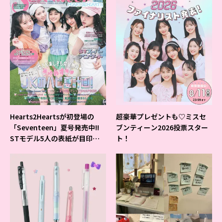
Hearts2Heartsが初登場の
超豪華プレゼントも♡ミスセ
「Seventeen」夏号発売中!!
ブンティーン2026投票スター
STモデル5人の表紙が目印だ
ト！
よ♪