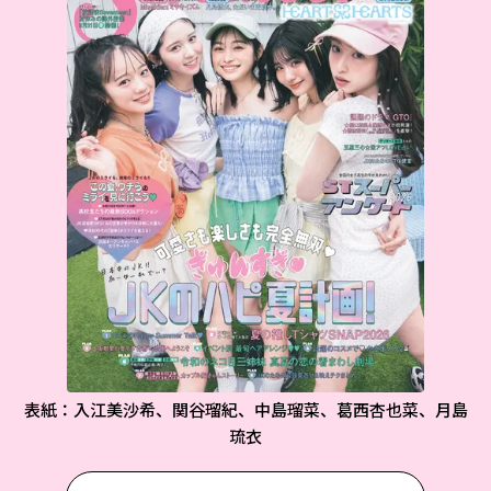
表紙：入江美沙希、関谷瑠紀、中島瑠菜、葛西杏也菜、月島
琉衣