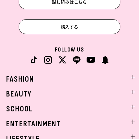
試し読みはこちら
購入する
FOLLOW US
FASHION
ファッションニュース
BEAUTY
モデル私服
ビューティニュース
SCHOOL
着回し
トレンドメイク
着痩せ
スクールニュース
ENTERTAINMENT
ベストコスメ
制服コーデ
ヘアアレンジ・ヘアケア
エンタメニュース
LIFESTYLE
学校ヘアメイク