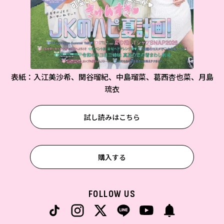
表紙：入江美沙希、関谷瑠紀、中島瑠菜、葛西杏也菜、月島
琉衣
試し読みはこちら
購入する
FOLLOW US