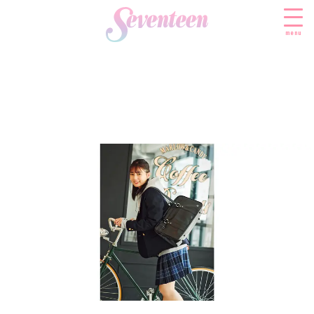
menu
すべての新着記事
FASHION
ファッションニュース
BEAUTY
モデル私服
ビューティニュース
SCHOOL
着回し
トレンドメイク
スクールニュース
ENTERTAINMENT
着痩せ
ベストコスメ
制服コーデ
エンタメニュース
LIFESTYLE
ヘアアレンジ・ヘアケア
学校ヘアメイク
なにわ男子
ライフスタイルニュース
スキンケア
JK TREND
勉強・受験・進路
K-POP
JKランキング・アワード
ボディケア
JKトレンドニュース