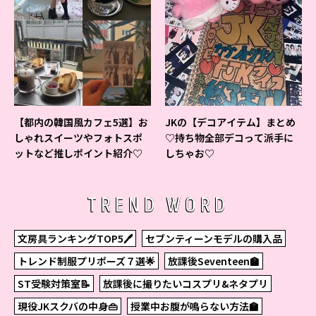
【都内の韓国風カフェ5選】お
JKの【デコアイテム】まとめ
しゃれスイーツやフォトスポ
♡持ち物全部デコって派手に
ットなど推しポイント紹介♡
しちゃお♡
TREND WORD
文房具ランキングTOP5🖊
セブンティーンモデルの購入品
トレンド制服プリポーズ７選🌟
放課後Seventeen🏫
ST受験対策室📝
放課後に撮りたいコスプリ&ネタプリ
現役JKスクバの中身👜
授業中お腹が鳴らない方法🏫