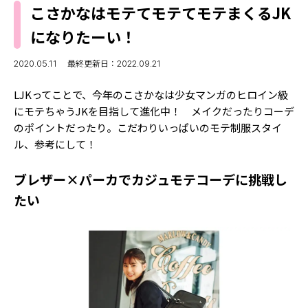
MODELS
こさかなはモテてモテてモテまくるJK
モデルの購入品
MODEL'S BLOG
になりたーい！
おでかけ
お悩み相談
TikTok
2020.05.11
最終更新日：2022.09.21
Instagram
LJKってことで、今年のこさかなは少女マンガのヒロイン級
にモテちゃうJKを目指して進化中！ メイクだったりコーデ
YouTube
のポイントだったり。こだわりいっぱいのモテ制服スタイ
ル、参考にして！
FORTUNE
ゲッターズ飯田
MISS SEVENTEEN
ブレザー×パーカでカジュモテコーデに挑戦し
たい
ミスセブンティーンニュース
MAGAZINE
バックナンバー
INFORMATION
Seventeen
について