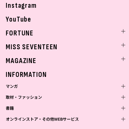
Instagram
YouTube
FORTUNE
ゲッターズ飯田
MISS SEVENTEEN
ミスセブンティーンニュース
MAGAZINE
バックナンバー
INFORMATION
マンガ
取材・ファッション
少年マンガ
週刊少年ジャンプ
書籍
青年マンガ
ファッション・美容
ジャンプSQ
少年ジャンプ+
Seventeen
オンラインストア・その他WEBサービス
少女マンガ
芸能・情報・スポーツ
文芸・文庫・総合
Vジャンプ
ジャンプTOON
non-no
ジャンプTOON
Myojo
すばる