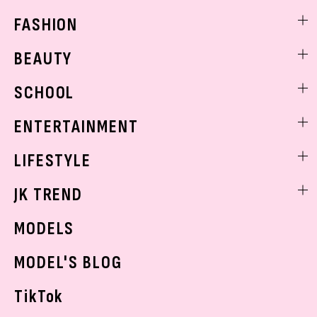
FASHION
ファッションニュース
BEAUTY
モデル私服
ビューティニュース
SCHOOL
着回し
トレンドメイク
着痩せ
スクールニュース
ENTERTAINMENT
ベストコスメ
制服コーデ
ヘアアレンジ・ヘアケア
エンタメニュース
LIFESTYLE
学校ヘアメイク
スキンケア
なにわ男子
勉強・受験・進路
ライフスタイルニュース
JK TREND
ボディケア
K-POP
JKランキング・アワード
JKトレンドニュース
MODELS
モデルの購入品
おでかけ
MODEL'S BLOG
お悩み相談
TikTok