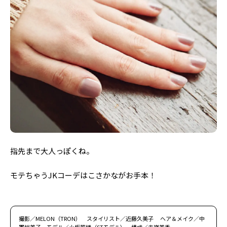
指先まで大人っぽくね。
モテちゃうJKコーデはこさかながお手本！
撮影／MELON（TRON） スタイリスト／近藤久美子 ヘア＆メイク／中
軍裕美子 モデル／小坂菜緒（STモデル） 構成／赤嶺美香