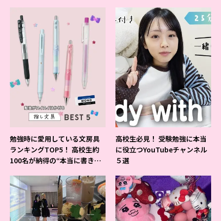
よ♪
勉強時に愛用している文房具
高校生必見！ 受験勉強に本当
ランキングTOP5！ 高校生約
に役立つYouTubeチャンネル
100名が納得の“本当に書きや
５選
すいシャーペン”が1位に❤