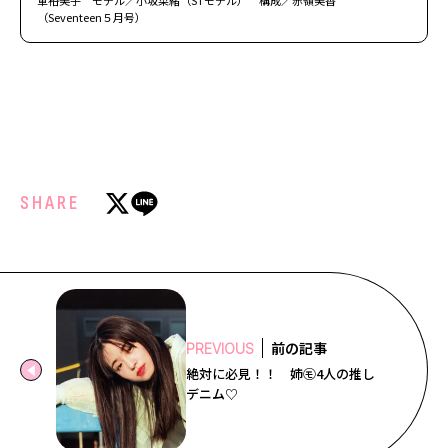
（Seventeen５月号）
SHARE
前の記事
PREVIOUS
絶対に必見！！ 姉㋲4人の推し
デニム♡