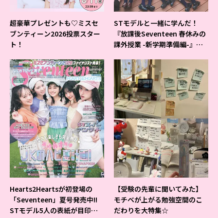
超豪華プレゼントも♡ミスセ
STモデルと一緒に学んだ！
ブンティーン2026投票スター
『放課後Seventeen 春休みの
ト！
課外授業 -新学期準備編-』イ
ベントの様子をレポ♡
Hearts2Heartsが初登場の
【受験の先輩に聞いてみた】
「Seventeen」夏号発売中!!
モチベが上がる勉強空間のこ
STモデル5人の表紙が目印だ
だわりを大特集☆