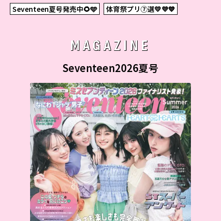
Seventeen夏号発売中🌻🩵
体育祭プリ⑦選💛💜💙
MAGAZINE
Seventeen2026夏号