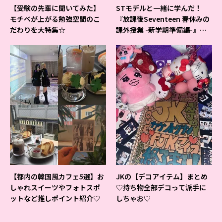
【受験の先輩に聞いてみた】
STモデルと一緒に学んだ！
モチベが上がる勉強空間のこ
『放課後Seventeen 春休みの
だわりを大特集☆
課外授業 -新学期準備編-』イ
ベントの様子をレポ♡
【都内の韓国風カフェ5選】お
JKの【デコアイテム】まとめ
しゃれスイーツやフォトスポ
♡持ち物全部デコって派手に
ットなど推しポイント紹介♡
しちゃお♡