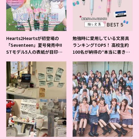
Hearts2Heartsが初登場の
勉強時に愛用している文房具
「Seventeen」夏号発売中!!
ランキングTOP5！ 高校生約
STモデル5人の表紙が目印だ
100名が納得の“本当に書きや
よ♪
すいシャーペン”が1位に❤