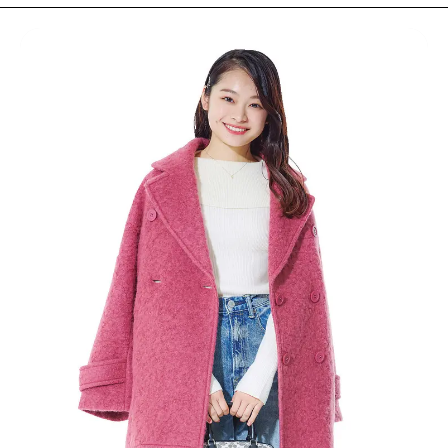
MODELS
モデルの購入品
MODEL'S BLOG
おでかけ
お悩み相談
TikTok
Instagram
YouTube
FORTUNE
ゲッターズ飯田
MISS SEVENTEEN
ミスセブンティーンニュース
MAGAZINE
バックナンバー
INFORMATION
Seventeen
について