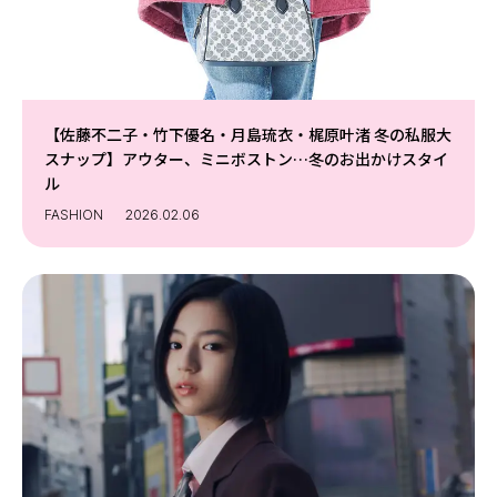
Follow us
ST member
【佐藤不二子・竹下優名・月島琉衣・梶原叶渚 冬の私服大
スナップ】アウター、ミニボストン…冬のお出かけスタイ
新規会員登録・ログイン
ル
FASHION
2026.02.06