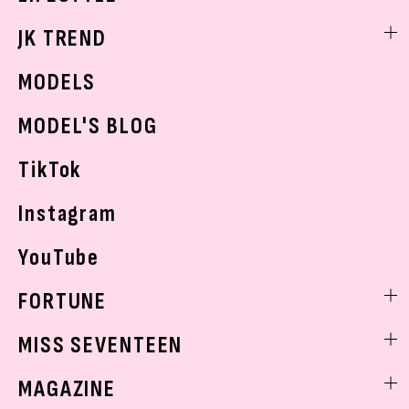
スキンケア
なにわ男子
勉強・受験・進路
ライフスタイルニュース
JK TREND
ボディケア
K-POP
JKランキング・アワード
JKトレンドニュース
MODELS
モデルの購入品
おでかけ
MODEL'S BLOG
お悩み相談
TikTok
Instagram
YouTube
FORTUNE
ゲッターズ飯田
MISS SEVENTEEN
ミスセブンティーンニュース
MAGAZINE