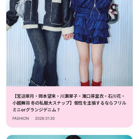
【宮迫翠月・岡本望来・川瀬翠子・滝口芽里衣・石川花・
小國舞羽 冬の私服大スナップ】個性を主張するならフリル
ミニorグランジデニム？
FASHION
2026.01.30