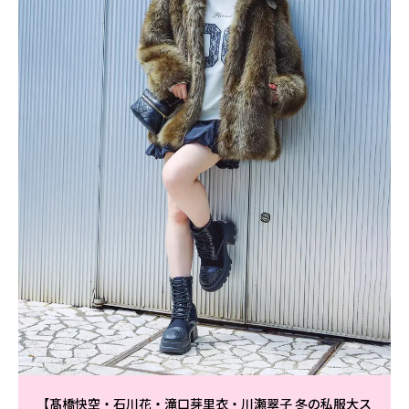
【髙橋快空・石川花・滝口芽里衣・川瀬翠子 冬の私服大ス