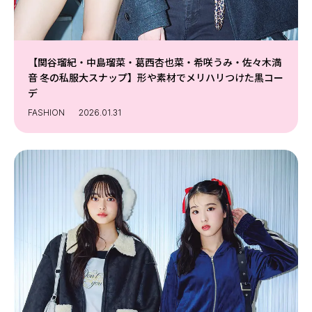
【関谷瑠紀・中島瑠菜・葛西杏也菜・希咲うみ・佐々木満
音 冬の私服大スナップ】形や素材でメリハリつけた黒コー
デ
FASHION
2026.01.31