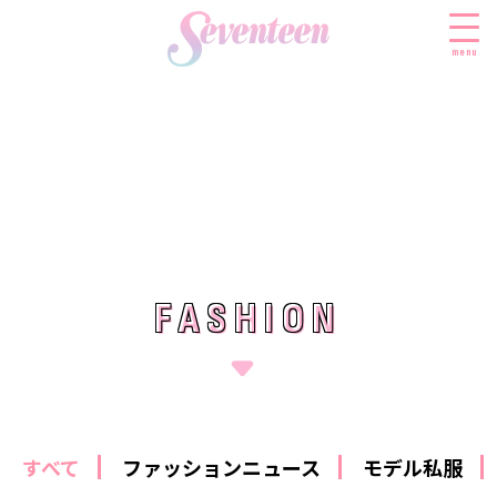
menu
すべての新着記事
FASHION
ファッションニュース
BEAUTY
モデル私服
ビューティニュース
FASHION
FASHION
SCHOOL
着回し
トレンドメイク
スクールニュース
ENTERTAINMENT
着痩せ
ベストコスメ
制服コーデ
エンタメニュース
LIFESTYLE
ヘアアレンジ・ヘアケア
学校ヘアメイク
なにわ男子
ライフスタイルニュース
スキンケア
JK TREND
勉強・受験・進路
すべて
ファッションニュース
モデル私服
K-POP
JKランキング・アワード
ボディケア
JKトレンドニュース