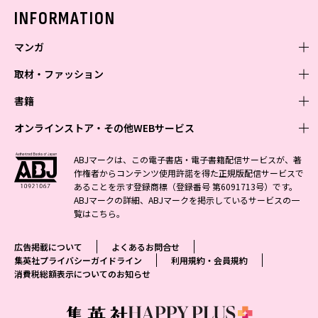
バックナンバー
INFORMATION
マンガ
取材・ファッション
少年マンガ
週刊少年ジャンプ
書籍
青年マンガ
ファッション・美容
ジャンプSQ
少年ジャンプ+
Seventeen
オンラインストア・その他WEBサービス
少女マンガ
芸能・情報・スポーツ
文芸・文庫・総合
Vジャンプ
ジャンプTOON
non-no
ジャンプTOON
Myojo
すばる
女性マンガ
学芸・ノンフィクション・新書
オンラインストア
最強ジャンプ
ABJマークは、この電子書店・電子書籍配信サービスが、著
ZEBRACK
BAILA
ZEBRACK
週プレNEWS
小説すばる
作権者からコンテンツ使用許諾を得た正規版配信サービスで
ジャンプTOON
1日5分で、明日は変わる よみタイ yomitai
OTO
少年ジャンプ+
ライトノベル・ノベライズ
その他WEBサービス
S-MANGA
MAQUIA
あることを示す登録商標（登録番号 第6091713号）です。
S-MANGA
週プレ グラジャパ!
集英社 文芸ステーション
ZEBRACK
集英社学芸部 - 学芸・ノンフィクション
SHUEISHA MANGA-ART HERITAGE
ジャンプTOON
ABJマークの詳細、ABJマークを掲示しているサービスの一
集英社オレンジ文庫
集英社アドナビ
集英社ジャンプリミックス
SPUR
キッズ
集英社コミック文庫
Sportiva
web 集英社文庫
覧は
こちら
。
S-MANGA
集英社ビジネス書
ジャンプキャラクターズストア
ZEBRACK
JUMP j-BOOKS
集英社エディターズ・ラボ
集英社コミック文庫
LEE
集英社みらい文庫
りぼん
パラスポ
青春と読書
集英社コミック文庫
集英社新書
HAPPY PLUS STORE
ジャンプルーキー！
ダッシュエックス文庫公式サイト
広告掲載について
よくあるお問合せ
週刊ヤングジャンプ
eclat
集英社の児童図書 S-KIDS.LAND
マーガレット
アジア人物史
マンガMee公式サイト
集英社新書プラス - 知の水先案内人
SHUEISHA VOX
集英社プライバシーガイドライン
利用規約・会員規約
S-MANGA
集英社Webマガジン コバルト
ヤングジャンプ定期購読デジタル
T JAPAN
消費税総額表示についてのお知らせ
別冊マーガレット
リマコミ
kotoba
LEEマルシェ
集英社ジャンプリミックス
シフォン文庫
ヤンジャン！
HAPPY PLUS ONE
マンガMee公式サイト
マンガMeets
e!集英社
SHOP Marisol
集英社コミック文庫
となりのヤングジャンプ
MEN'S NON-NO
リマコミ