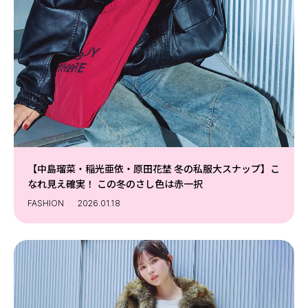
【中島瑠菜・稲光亜依・原田花埜 冬の私服大スナップ】こ
なれ見え確実！ この冬のさし色は赤一択
FASHION
2026.01.18