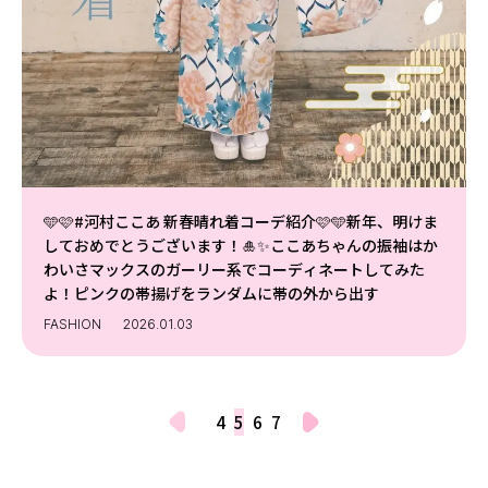
🩵🩷#河村ここあ 新春晴れ着コーデ紹介🩷🩵新年、明けま
しておめでとうございます！🎍✨ここあちゃんの振袖はか
わいさマックスのガーリー系でコーディネートしてみた
よ！ピンクの帯揚げをランダムに帯の外から出す
FASHION
2026.01.03
4
5
6
7