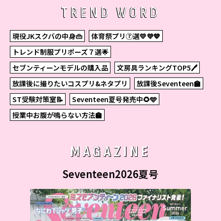
TREND WORD
現役JKスクバの中身👜
体育祭プリ⑦選💛💜💙
トレンド制服プリポーズ７選🌟
セブンティーンモデルの購入品
文房具ランキングTOP5🖊
放課後に撮りたいコスプリ&ネタプリ
放課後Seventeen🏫
ST受験対策室📝
Seventeen夏号発売中🌻🩵
授業中お腹が鳴らない方法🏫
MAGAZINE
Seventeen2026夏号