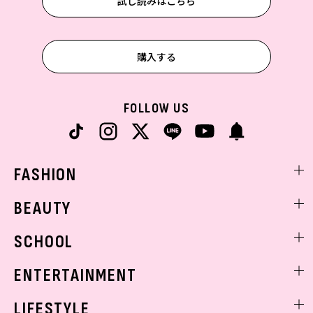
試し読みはこちら
購入する
FOLLOW US
FASHION
ファッションニュース
BEAUTY
モデル私服
ビューティニュース
SCHOOL
着回し
トレンドメイク
着痩せ
スクールニュース
ENTERTAINMENT
ベストコスメ
制服コーデ
ヘアアレンジ・ヘアケア
エンタメニュース
LIFESTYLE
学校ヘアメイク