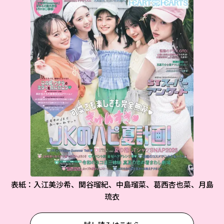
表紙：入江美沙希、関谷瑠紀、中島瑠菜、葛西杏也菜、月島
琉衣