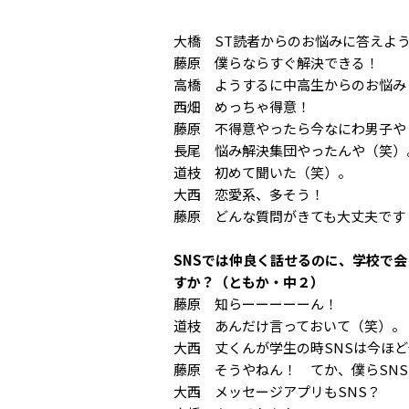
大橋 ST読者からのお悩みに答えよ
藤原 僕らならすぐ解決できる！
高橋 ようするに中高生からのお悩み
西畑 めっちゃ得意！
藤原 不得意やったら今なにわ男子や
長尾 悩み解決集団やったんや（笑）
道枝 初めて聞いた（笑）。
大西 恋愛系、多そう！
藤原 どんな質問がきても大丈夫です
SNSでは仲良く話せるのに、学校で
すか？（ともか・中２）
藤原 知らーーーーーん！
道枝 あんだけ言っておいて（笑）。
大西 丈くんが学生の時SNSは今ほ
藤原 そうやねん！ てか、僕らSN
大西 メッセージアプリもSNS？