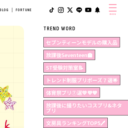
 BLOG
FORTUNE
menu
TREND WORD
セブンティーンモデルの購入品
放課後Seventeen🏫
ST受験対策室📝
トレンド制服プリポーズ７選🌟
体育祭プリ⑦選💛💜💙
放課後に撮りたいコスプリ&ネタ
プリ
文房具ランキングTOP5🖊