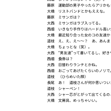
藤原 運動部の男子やったらアリかも
大橋 リストバンドとかもええな。
藤原 ミサンガは？
大西 ミサンガはラブ入ってる。
西畑 いきなり手作りはハードル高い
大橋 最近知り合った女のコの友達か
道枝 え、え、え〜〜？ あ、あんま
大橋 ちょっとな（笑）。
大西 “男友達”って書いてるし、好
西畑 食券は？
大西 日替わりランチとかね。
西畑 おごってあげたくらいのノリで
道枝 （ひらめいた顔）
長尾 あ！ 道枝さんが何か思いつい
道枝 シャーペン！
大西 シャー芯がとがって出てくるの
大橋 文房具、めっちゃいい。