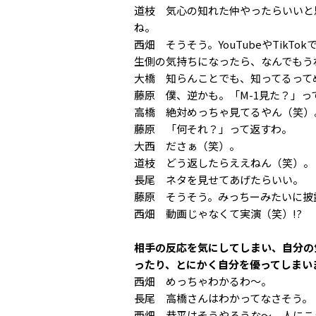
道枝 気心の知れた仲やったらいいと
ね。
西畑 そうそう。YouTubeやTik
生側の気持ちになったら、なんでもう
大橋 知らんことでも、知ってるって
藤原 僕、逆かも。「M-1見た？」
高橋 絶対めっちゃ見てるやん（笑）
藤原 「何それ？」って返すわ。
大西 ださぁ（笑）。
道枝 どう返したらええねん（笑）。
長尾 ネタを見せてあげたらいい。
藤原 そうそう。みっちーみたいに披
西畑 動画じゃなくて実演（笑）!?
相手の反応を気にしてしまい、自分の
ったり、とにかく自分を優ってしまい
西畑 めっちゃわかるわ〜。
長尾 高橋さんはわかってなさそう。
西畑 恭平はそうやろうな〜。人にこ