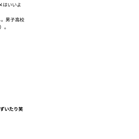
メはいいよ
し。男子高校
）。
ずいたり笑