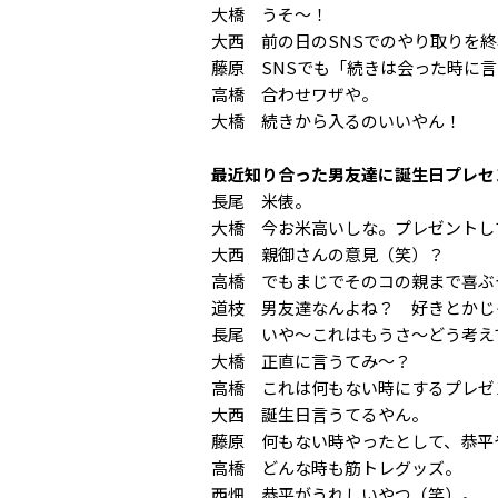
大橋 うそ〜！
大西 前の日のSNSでのやり取りを
藤原 SNSでも「続きは会った時に
高橋 合わせワザや。
大橋 続きから入るのいいやん！
最近知り合った男友達に誕生日プレセ
長尾 米俵。
大橋 今お米高いしな。プレゼントし
大西 親御さんの意見（笑）？
高橋 でもまじでそのコの親まで喜ぶ
道枝 男友達なんよね？ 好きとかじ
長尾 いや〜これはもうさ〜どう考え
大橋 正直に言うてみ〜？
高橋 これは何もない時にするプレゼ
大西 誕生日言うてるやん。
藤原 何もない時やったとして、恭平
高橋 どんな時も筋トレグッズ。
西畑 恭平がうれしいやつ（笑）。