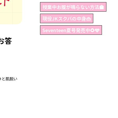
授業中お腹が鳴らない方法🏫
現役JKスクバの中身👜
Seventeen夏号発売中🌻🩵
お答
ひと肌脱い