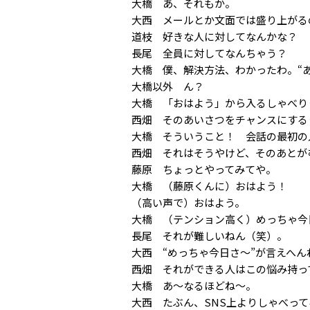
大橋 あ、それもか。
大西 メールとか文面では盛り上がる
道枝 好きな人に対してなんかな？
長尾 全員に対してなんちゃう？
大橋 僕、解決方法、わかったわ。“
大橋以外 ん？
大橋 「おはよう」から入るしゃべり
西畑 そのあいさつをチャンスにする
大橋 そういうこと！ 会話の最初の
西畑 それはそうやけど、そのあとが
藤原 ちょっとやってみてや。
大橋 （藤原くんに）おはよう！
（高い声で）おはよう。
大橋 （テンション高く）めっちゃ今
長尾 それが難しいねん（笑）。
大西 “めっちゃ今日さ〜”が言えへ
西畑 それができる人はこの悩み持っ
大橋 あ〜なるほどね〜。
大西 たぶん、SNS上よりしゃべっ