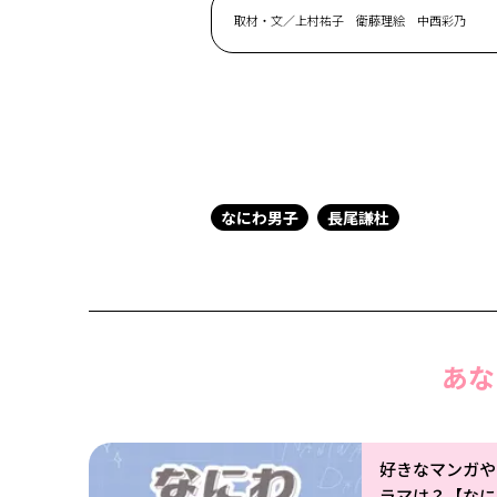
取材・文／上村祐子 衛藤理絵 中西彩乃
なにわ男子
長尾謙杜
あな
好きなマンガや
ラマは？【なに