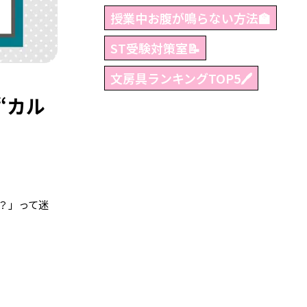
授業中お腹が鳴らない方法🏫
ST受験対策室📝
文房具ランキングTOP5🖊
“カル
？」って迷