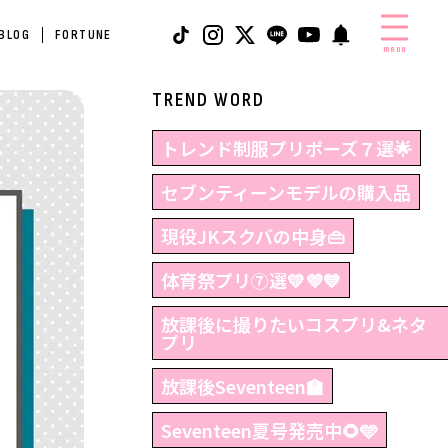
 BLOG
FORTUNE
menu
TREND WORD
トレンド制服プリポーズ７選🌟
セブンティーンモデルの購入品
現役JKスクバの中身👜
体育祭プリ⑦選💛💜💙
放課後に撮りたいコスプリ&ネタ
プリ
放課後Seventeen🏫
Seventeen夏号発売中🌻🩵