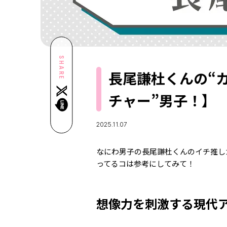
SHARE
長尾謙杜くんの“
チャー”男子！】
2025.11.07
なにわ男子の長尾謙杜くんのイチ推し
ってるコは参考にしてみて！
想像力を刺激する現代