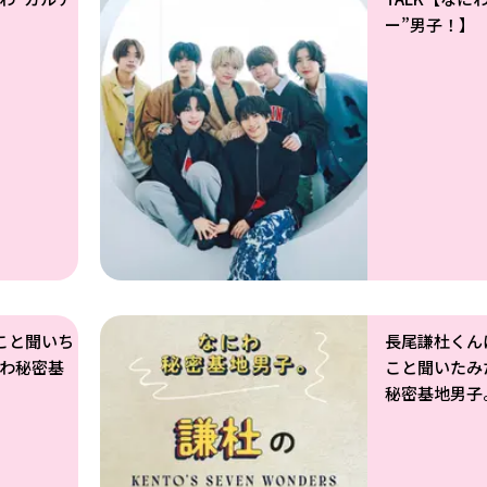
ー”男子！】
こと聞いち
長尾謙杜くん
わ秘密基
こと聞いたみ
秘密基地男子