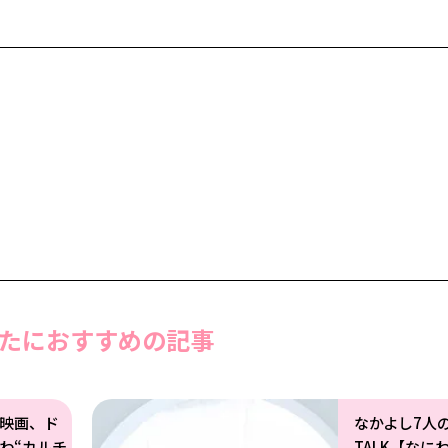
たにおすすめの記事
映画、ド
なかよし7人
わ“カルチ
TALK【なに