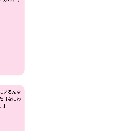
にいろんな
た【なにわ
。】