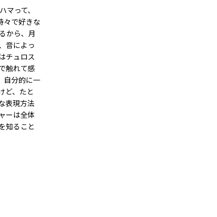
ハマって、
時々で好きな
るから、月
、音によっ
はチュロス
で触れて感
、自分的に一
けど、たと
な表現方法
ャーは全体
を知ること