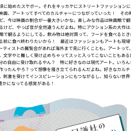
頃に始めたスケボー。それをキッカケにストリートファッションに
映画、アートってすべてのカルチャーにつながっていった！ その
ど、今は映画の割合が一番大きいかな。楽しみな作品は映画館で観
るけど、やっぱ音が全然違うんだよね。特にアクション系の大作は
館で観るようにしてる。飲み物は絶対買って、フードを食べるとき
る前に食べ終わりたいから！ 最近はファッションもアートも現場
ーティストの展覧会があれば海外まで見に行くことも。アートって
。文字やと難しく受け止めちゃってスッと入ってこないこともある
分の自由に受け取れるやん？ 特に好きなのは現代アート。いろん
作ったんやろ？って想像を掻き立てられるんだよね。好きなカルチ
。刺激を受けてインスピレーションにもつながるし、知らない世界
豊かになってる感覚がある！