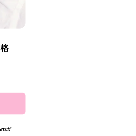
性格
tsが