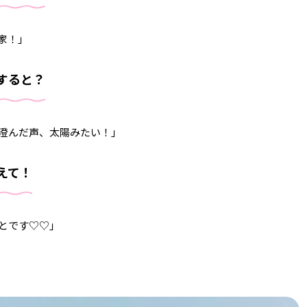
家！」
すると？
澄んだ声、太陽みたい！」
えて！
とです♡♡」