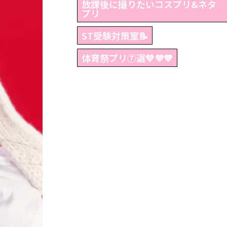
放課後に撮りたいコスプリ&ネタ
プリ
ST受験対策室📝
体育祭プリ⑦選💛💜💙