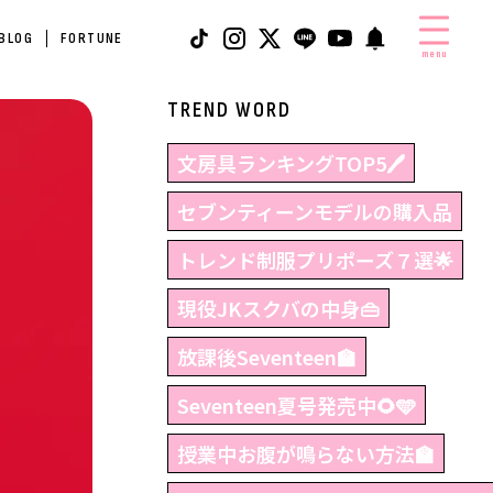
 BLOG
FORTUNE
menu
TREND WORD
文房具ランキングTOP5🖊
セブンティーンモデルの購入品
トレンド制服プリポーズ７選🌟
現役JKスクバの中身👜
放課後Seventeen🏫
Seventeen夏号発売中🌻🩵
授業中お腹が鳴らない方法🏫