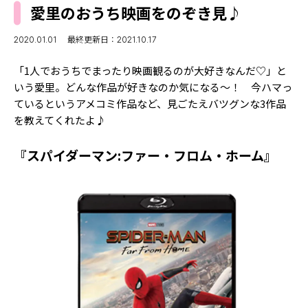
MODELS
愛里のおうち映画をのぞき見♪
モデルの購入品
MODEL'S BLOG
おでかけ
2020.01.01
最終更新日：2021.10.17
お悩み相談
TikTok
「1人でおうちでまったり映画観るのが大好きなんだ♡」と
Instagram
いう愛里。どんな作品が好きなのか気になる～！ 今ハマっ
ているというアメコミ作品など、見ごたえバツグンな3作品
YouTube
を教えてくれたよ♪
FORTUNE
『スパイダーマン:ファー・フロム・ホーム』
ゲッターズ飯田
MISS SEVENTEEN
ミスセブンティーンニュース
MAGAZINE
バックナンバー
INFORMATION
Seventeen
について