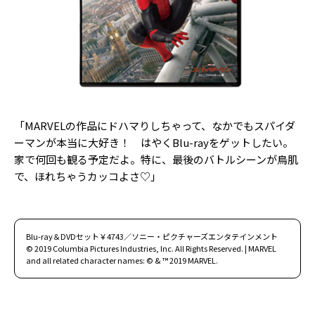
Follow us
ST member
新規会員登録・ログイン
「MARVELの作品にドハマりしちゃって、なかでもスパイダ
ーマンが本当に大好き！ はやくBlu-rayをゲットしたい。
家で何回も観る予定だよ。特に、最後のバトルシーンが鳥肌
で、ほれちゃうカッコよさ♡」
Blu-ray＆DVDセット￥4743／ソニー・ピクチャーズエンタテインメント
© 2019 Columbia Pictures Industries, Inc. All Rights Reserved. | MARVEL
and all related character names: © & ™ 2019 MARVEL.