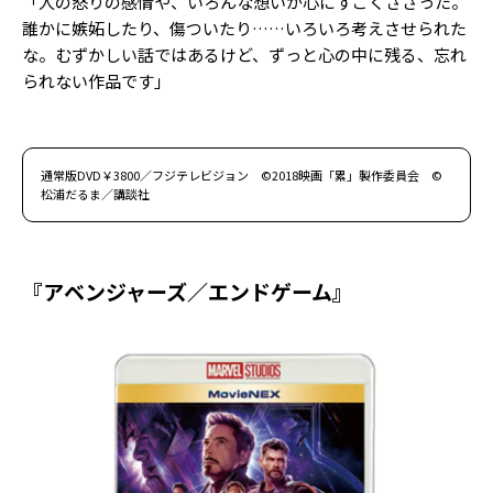
「人の怒りの感情や、いろんな想いが心にすごくささった。
誰かに嫉妬したり、傷ついたり……いろいろ考えさせられた
な。むずかしい話ではあるけど、ずっと心の中に残る、忘れ
られない作品です」
通常版DVD￥3800／フジテレビジョン ©2018映画「累」製作委員会 ©
松浦だるま／講談社
『アベンジャーズ／エンドゲーム』