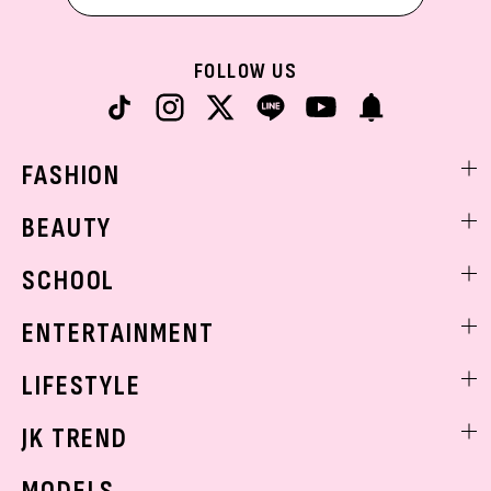
FOLLOW US
FASHION
ファッションニュース
BEAUTY
モデル私服
ビューティニュース
SCHOOL
着回し
トレンドメイク
着痩せ
スクールニュース
ENTERTAINMENT
ベストコスメ
制服コーデ
ヘアアレンジ・ヘアケア
エンタメニュース
LIFESTYLE
学校ヘアメイク
スキンケア
なにわ男子
勉強・受験・進路
ライフスタイルニュース
JK TREND
ボディケア
K-POP
JKランキング・アワード
JKトレンドニュース