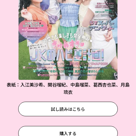
表紙：入江美沙希、関谷瑠紀、中島瑠菜、葛西杏也菜、月島
琉衣
試し読みはこちら
購入する