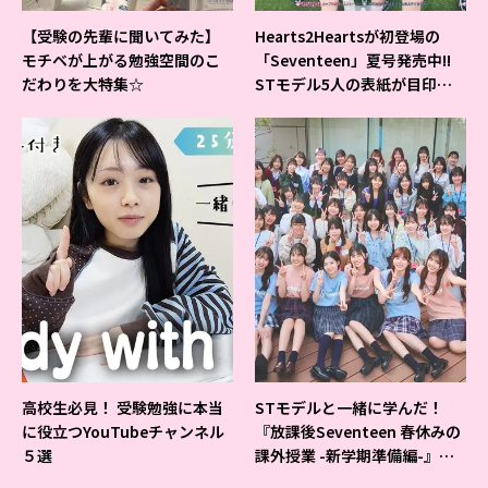
【受験の先輩に聞いてみた】
Hearts2Heartsが初登場の
モチベが上がる勉強空間のこ
「Seventeen」夏号発売中!!
だわりを大特集☆
STモデル5人の表紙が目印だ
よ♪
高校生必見！ 受験勉強に本当
STモデルと一緒に学んだ！
に役立つYouTubeチャンネル
『放課後Seventeen 春休みの
５選
課外授業 -新学期準備編-』イ
ベントの様子をレポ♡