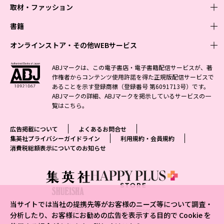
取材・ファッション
少年マンガ
週刊少年ジャンプ
書籍
青年マンガ
ファッション・美容
ジャンプSQ
少年ジャンプ+
Seventeen
オンラインストア・その他WEBサービス
少女マンガ
芸能・情報・スポーツ
文芸・文庫・総合
Vジャンプ
ジャンプTOON
non-no
ジャンプTOON
Myojo
すばる
女性マンガ
学芸・ノンフィクション・新書
オンラインストア
最強ジャンプ
ABJマークは、この電子書店・電子書籍配信サービスが、著
ZEBRACK
BAILA
ZEBRACK
週プレNEWS
小説すばる
作権者からコンテンツ使用許諾を得た正規版配信サービスで
ジャンプTOON
1日5分で、明日は変わる よみタイ yomitai
OTO
少年ジャンプ+
ライトノベル・ノベライズ
その他WEBサービス
S-MANGA
MAQUIA
あることを示す登録商標（登録番号 第6091713号）です。
S-MANGA
週プレ グラジャパ!
集英社 文芸ステーション
ZEBRACK
集英社学芸部 - 学芸・ノンフィクション
SHUEISHA MANGA-ART HERITAGE
ジャンプTOON
ABJマークの詳細、ABJマークを掲示しているサービスの一
集英社オレンジ文庫
集英社アドナビ
集英社ジャンプリミックス
SPUR
キッズ
集英社コミック文庫
Sportiva
web 集英社文庫
覧は
こちら
。
S-MANGA
集英社ビジネス書
ジャンプキャラクターズストア
ZEBRACK
JUMP j-BOOKS
集英社エディターズ・ラボ
集英社コミック文庫
LEE
集英社みらい文庫
りぼん
パラスポ
青春と読書
集英社コミック文庫
集英社新書
HAPPY PLUS STORE
ジャンプルーキー！
ダッシュエックス文庫公式サイト
広告掲載について
よくあるお問合せ
週刊ヤングジャンプ
eclat
集英社の児童図書 S-KIDS.LAND
マーガレット
アジア人物史
マンガMee公式サイト
集英社新書プラス - 知の水先案内人
SHUEISHA VOX
集英社プライバシーガイドライン
利用規約・会員規約
S-MANGA
集英社Webマガジン コバルト
ヤングジャンプ定期購読デジタル
T JAPAN
消費税総額表示についてのお知らせ
別冊マーガレット
リマコミ
kotoba
LEEマルシェ
集英社ジャンプリミックス
シフォン文庫
ヤンジャン！
HAPPY PLUS ONE
マンガMee公式サイト
マンガMeets
e!集英社
SHOP Marisol
集英社コミック文庫
となりのヤングジャンプ
MEN'S NON-NO
リマコミ
Cookie
情報・知識＆オピニオン imidas
eclat premium
グランドジャンプ
UOMO
マンガMeets
Cocohana
mirabella
当サイトでは当社の提携先等がお客様のニーズ等について調査・
ウルトラジャンプ
集英社オンライン
© SHUEISHA Inc. All Right Reserved.
office YOU
mirabella homme
分析したり、お客様にお勧めの広告を表示する目的で Cookie を