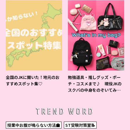
全国のJKに聞いた！地元のお
勉強道具・推しグッズ・ポー
すすめスポット集♡
チ・コスメまで♪ 現役JKの
スクバの中身をのぞいてみ
た！
TREND WORD
授業中お腹が鳴らない方法🏫
ST受験対策室📝