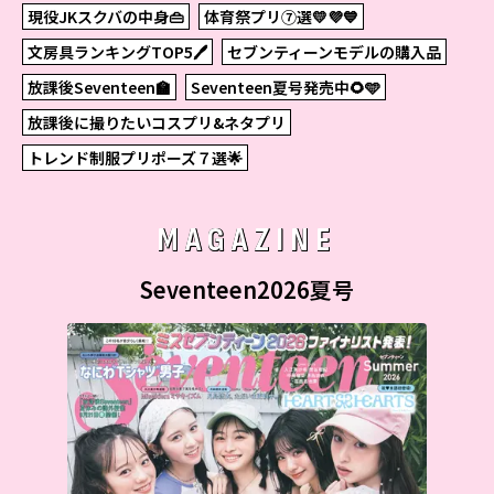
現役JKスクバの中身👜
体育祭プリ⑦選💛💜💙
文房具ランキングTOP5🖊
セブンティーンモデルの購入品
放課後Seventeen🏫
Seventeen夏号発売中🌻🩵
放課後に撮りたいコスプリ&ネタプリ
トレンド制服プリポーズ７選🌟
MAGAZINE
Seventeen2026夏号