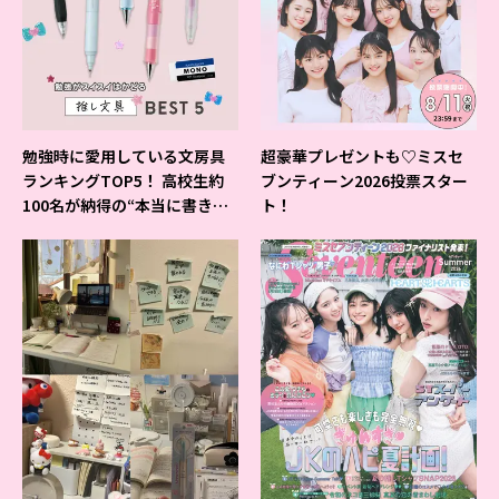
勉強時に愛用している文房具
超豪華プレゼントも♡ミスセ
ランキングTOP5！ 高校生約
ブンティーン2026投票スター
100名が納得の“本当に書きや
ト！
すいシャーペン”が1位に❤