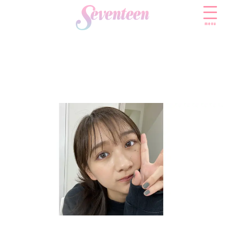
menu
すべての新着記事
FASHION
ファッションニュース
BEAUTY
モデル私服
ビューティニュース
SCHOOL
着回し
トレンドメイク
スクールニュース
ENTERTAINMENT
着痩せ
ベストコスメ
制服コーデ
エンタメニュース
LIFESTYLE
ヘアアレンジ・ヘアケア
学校ヘアメイク
なにわ男子
ライフスタイルニュース
スキンケア
JK TREND
勉強・受験・進路
K-POP
JKランキング・アワード
ボディケア
JKトレンドニュース