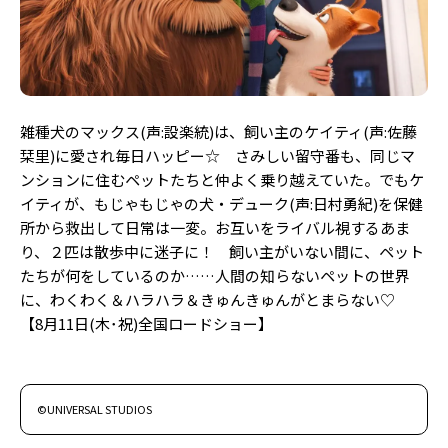
雑種犬のマックス(声:設楽統)は、飼い主のケイティ(声:佐藤
栞里)に愛され毎日ハッピー☆ さみしい留守番も、同じマ
ンションに住むペットたちと仲よく乗り越えていた。でもケ
イティが、もじゃもじゃの犬・デューク(声:日村勇紀)を保健
所から救出して日常は一変。お互いをライバル視するあま
り、２匹は散歩中に迷子に！ 飼い主がいない間に、ペット
たちが何をしているのか……人間の知らないペットの世界
に、わくわく＆ハラハラ＆きゅんきゅんがとまらない♡
【8月11日(木･祝)全国ロードショー】
©UNIVERSAL STUDIOS