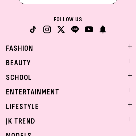
FOLLOW US
FASHION
ファッションニュース
BEAUTY
モデル私服
ビューティニュース
SCHOOL
着回し
トレンドメイク
着痩せ
スクールニュース
ENTERTAINMENT
ベストコスメ
制服コーデ
ヘアアレンジ・ヘアケア
エンタメニュース
LIFESTYLE
学校ヘアメイク
スキンケア
なにわ男子
勉強・受験・進路
ライフスタイルニュース
JK TREND
ボディケア
K-POP
JKランキング・アワード
JKトレンドニュース
MODELS
モデルの購入品