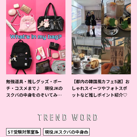
勉強道具・推しグッズ・ポー
【都内の韓国風カフェ5選】お
チ・コスメまで♪ 現役JKの
しゃれスイーツやフォトスポ
スクバの中身をのぞいてみ
ットなど推しポイント紹介♡
た！
TREND WORD
ST受験対策室📝
現役JKスクバの中身👜