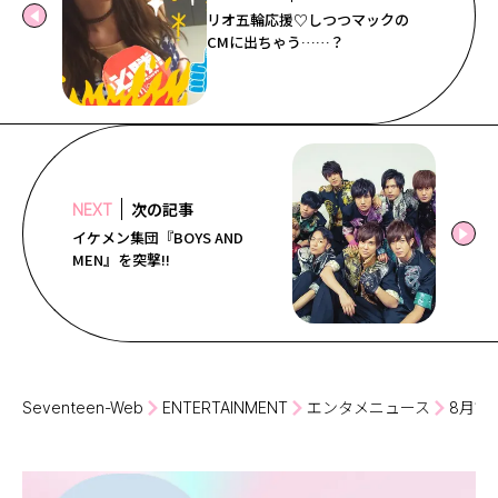
リオ五輪応援♡しつつマックの
CMに出ちゃう……？
次の記事
NEXT
イケメン集団『BOYS AND
MEN』を突撃!!
Seventeen-Web
ENTERTAINMENT
エンタメニュース
8月1