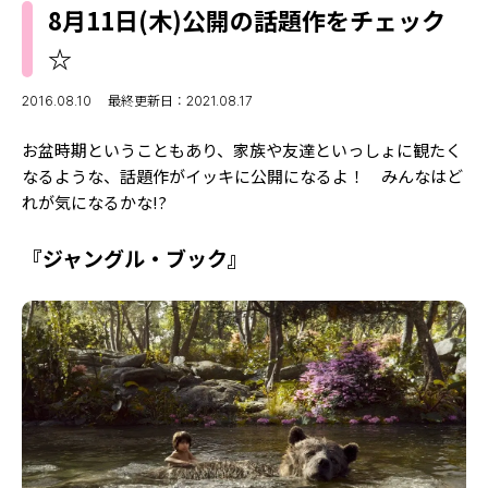
MODELS
8月11日(木)公開の話題作をチェック
モデルの購入品
MODEL'S BLOG
☆
おでかけ
お悩み相談
TikTok
2016.08.10
最終更新日：2021.08.17
Instagram
お盆時期ということもあり、家族や友達といっしょに観たく
なるような、話題作がイッキに公開になるよ！ みんなはど
YouTube
れが気になるかな!?
FORTUNE
『ジャングル・ブック』
ゲッターズ飯田
MISS SEVENTEEN
ミスセブンティーンニュース
MAGAZINE
バックナンバー
INFORMATION
Seventeen
について