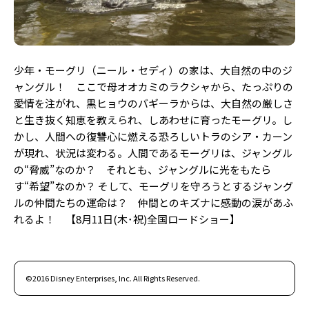
Follow us
少年・モーグリ（ニール・セディ）の家は、大自然の中のジ
ST member
ャングル！ ここで母オオカミのラクシャから、たっぷりの
新規会員登録・ログイン
愛情を注がれ、黒ヒョウのバギーラからは、大自然の厳しさ
と生き抜く知恵を教えられ、しあわせに育ったモーグリ。し
かし、人間への復讐心に燃える恐ろしいトラのシア・カーン
が現れ、状況は変わる。人間であるモーグリは、ジャングル
の“脅威”なのか？ それとも、ジャングルに光をもたら
す“希望”なのか？ そして、モーグリを守ろうとするジャング
ルの仲間たちの運命は？ 仲間とのキズナに感動の涙があふ
れるよ！ 【8月11日(木･祝)全国ロードショー】
©2016 Disney Enterprises, Inc. All Rights Reserved.