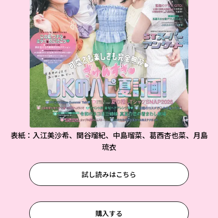
表紙：入江美沙希、関谷瑠紀、中島瑠菜、葛西杏也菜、月島
琉衣
試し読みはこちら
購入する