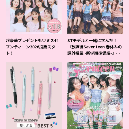
超豪華プレゼントも♡ミスセ
STモデルと一緒に学んだ！
ブンティーン2026投票スター
『放課後Seventeen 春休みの
ト！
課外授業 -新学期準備編-』イ
ベントの様子をレポ♡