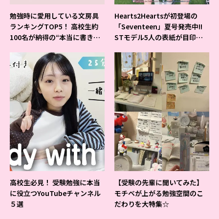
勉強時に愛用している文房具
Hearts2Heartsが初登場の
ランキングTOP5！ 高校生約
「Seventeen」夏号発売中!!
100名が納得の“本当に書きや
STモデル5人の表紙が目印だ
すいシャーペン”が1位に❤
よ♪
高校生必見！ 受験勉強に本当
【受験の先輩に聞いてみた】
に役立つYouTubeチャンネル
モチベが上がる勉強空間のこ
５選
だわりを大特集☆