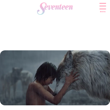
menu
すべての新着記事
FASHION
ファッションニュース
BEAUTY
モデル私服
ビューティニュース
SCHOOL
着回し
トレンドメイク
スクールニュース
ENTERTAINMENT
着痩せ
ベストコスメ
制服コーデ
エンタメニュース
LIFESTYLE
ヘアアレンジ・ヘアケア
学校ヘアメイク
なにわ男子
ライフスタイルニュース
スキンケア
JK TREND
勉強・受験・進路
K-POP
JKランキング・アワード
ボディケア
JKトレンドニュース