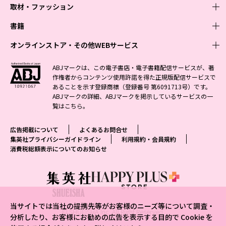
取材・ファッション
少年マンガ
週刊少年ジャンプ
書籍
青年マンガ
ファッション・美容
ジャンプSQ
少年ジャンプ+
Seventeen
オンラインストア・その他WEBサービス
少女マンガ
芸能・情報・スポーツ
文芸・文庫・総合
Vジャンプ
ジャンプTOON
non-no
ジャンプTOON
Myojo
すばる
女性マンガ
学芸・ノンフィクション・新書
オンラインストア
最強ジャンプ
ABJマークは、この電子書店・電子書籍配信サービスが、著
ZEBRACK
BAILA
ZEBRACK
週プレNEWS
小説すばる
作権者からコンテンツ使用許諾を得た正規版配信サービスで
ジャンプTOON
1日5分で、明日は変わる よみタイ yomitai
OTO
少年ジャンプ+
ライトノベル・ノベライズ
その他WEBサービス
S-MANGA
MAQUIA
あることを示す登録商標（登録番号 第6091713号）です。
S-MANGA
週プレ グラジャパ!
集英社 文芸ステーション
ZEBRACK
集英社学芸部 - 学芸・ノンフィクション
SHUEISHA MANGA-ART HERITAGE
ジャンプTOON
ABJマークの詳細、ABJマークを掲示しているサービスの一
集英社オレンジ文庫
集英社アドナビ
集英社ジャンプリミックス
SPUR
キッズ
集英社コミック文庫
Sportiva
web 集英社文庫
覧は
こちら
。
S-MANGA
集英社ビジネス書
ジャンプキャラクターズストア
ZEBRACK
JUMP j-BOOKS
集英社エディターズ・ラボ
集英社コミック文庫
LEE
集英社みらい文庫
りぼん
パラスポ
青春と読書
集英社コミック文庫
集英社新書
HAPPY PLUS STORE
ジャンプルーキー！
ダッシュエックス文庫公式サイト
広告掲載について
よくあるお問合せ
週刊ヤングジャンプ
eclat
集英社の児童図書 S-KIDS.LAND
マーガレット
アジア人物史
マンガMee公式サイト
集英社新書プラス - 知の水先案内人
SHUEISHA VOX
集英社プライバシーガイドライン
利用規約・会員規約
S-MANGA
集英社Webマガジン コバルト
ヤングジャンプ定期購読デジタル
T JAPAN
消費税総額表示についてのお知らせ
別冊マーガレット
リマコミ
kotoba
LEEマルシェ
集英社ジャンプリミックス
シフォン文庫
ヤンジャン！
HAPPY PLUS ONE
マンガMee公式サイト
マンガMeets
e!集英社
SHOP Marisol
集英社コミック文庫
となりのヤングジャンプ
MEN'S NON-NO
リマコミ
Cookie
情報・知識＆オピニオン imidas
eclat premium
グランドジャンプ
UOMO
マンガMeets
Cocohana
mirabella
当サイトでは当社の提携先等がお客様のニーズ等について調査・
ウルトラジャンプ
集英社オンライン
© SHUEISHA Inc. All Right Reserved.
office YOU
mirabella homme
分析したり、お客様にお勧めの広告を表示する目的で Cookie を