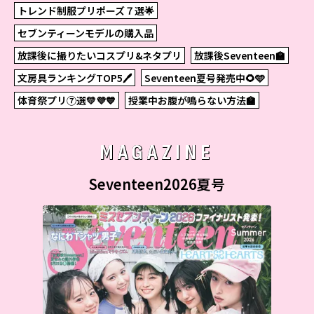
トレンド制服プリポーズ７選🌟
セブンティーンモデルの購入品
放課後に撮りたいコスプリ&ネタプリ
放課後Seventeen🏫
文房具ランキングTOP5🖊
Seventeen夏号発売中🌻🩵
体育祭プリ⑦選💛💜💙
授業中お腹が鳴らない方法🏫
MAGAZINE
Seventeen2026夏号