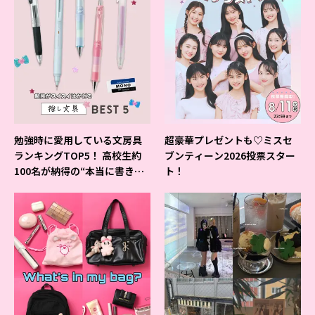
勉強時に愛用している文房具
超豪華プレゼントも♡ミスセ
ランキングTOP5！ 高校生約
ブンティーン2026投票スター
100名が納得の“本当に書きや
ト！
すいシャーペン”が1位に❤