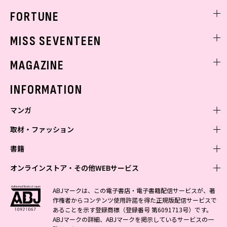
FORTUNE
ゲッターズ飯田
MISS SEVENTEEN
ミスセブンティーンニュース
MAGAZINE
バックナンバー
INFORMATION
マンガ
取材・ファッション
少年マンガ
週刊少年ジャンプ
書籍
青年マンガ
ファッション・美容
ジャンプSQ
少年ジャンプ+
Seventeen
オンラインストア・その他WEBサービス
少女マンガ
芸能・情報・スポーツ
文芸・文庫・総合
Vジャンプ
ジャンプTOON
non-no
ジャンプTOON
Myojo
すばる
女性マンガ
学芸・ノンフィクション・新書
オンラインストア
最強ジャンプ
ABJマークは、この電子書店・電子書籍配信サービスが、著
ZEBRACK
BAILA
ZEBRACK
週プレNEWS
小説すばる
作権者からコンテンツ使用許諾を得た正規版配信サービスで
ジャンプTOON
1日5分で、明日は変わる よみタイ yomitai
OTO
少年ジャンプ+
ライトノベル・ノベライズ
その他WEBサービス
S-MANGA
MAQUIA
あることを示す登録商標（登録番号 第6091713号）です。
S-MANGA
週プレ グラジャパ!
集英社 文芸ステーション
ZEBRACK
集英社学芸部 - 学芸・ノンフィクション
SHUEISHA MANGA-ART HERITAGE
ジャンプTOON
ABJマークの詳細、ABJマークを掲示しているサービスの一
集英社オレンジ文庫
集英社アドナビ
集英社ジャンプリミックス
SPUR
キッズ