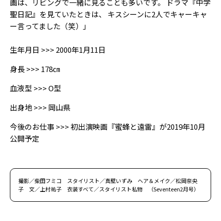
画は、リビングで一緒に見ることも多いです。 ドラマ『中学
聖日記』を見ていたときは、 キスシーンに2人でキャーキャ
ー言ってました（笑）」
生年月日 >>> 2000年1月11日
身長 >>> 178㎝
血液型 >>> O型
出身地 >>> 岡山県
今後のお仕事 >>> 初出演映画『蜜蜂と遠雷』が2019年10月
公開予定
撮影／柴田フミコ スタイリスト／真壁いずみ ヘア＆メイク／松岡奈央
子 文／上村祐子 衣装すべて／スタイリスト私物 （Seventeen2月号）