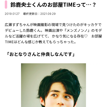
MODELS
鈴鹿央士くんのお部屋TIMEって…？
モデルの購入品
MODEL'S BLOG
おでかけ
2019.01.27
最終更新日：2021.09.29
お悩み相談
TikTok
広瀬すずちゃんが映画撮影の現場で見つけたのがキッカケで
Instagram
デビューした鈴鹿くん。 映画出演や『メンズノンノ』のモデ
ルなど活躍の場を広げてて、 かなり気になる存在♡ お部屋
YouTube
TIMEはどんな感じか教えてもらっちゃった。
FORTUNE
「おとなりさんと仲良しなんです」
ゲッターズ飯田
MISS SEVENTEEN
ミスセブンティーンニュース
MAGAZINE
バックナンバー
INFORMATION
Seventeen
について