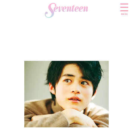
menu
すべての新着記事
FASHION
ファッションニュース
BEAUTY
モデル私服
ビューティニュース
SCHOOL
着回し
トレンドメイク
スクールニュース
ENTERTAINMENT
着痩せ
ベストコスメ
制服コーデ
エンタメニュース
LIFESTYLE
ヘアアレンジ・ヘアケア
学校ヘアメイク
なにわ男子
ライフスタイルニュース
スキンケア
JK TREND
勉強・受験・進路
K-POP
JKランキング・アワード
ボディケア
JKトレンドニュース