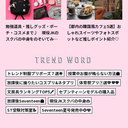
勉強道具・推しグッズ・ポー
【都内の韓国風カフェ5選】お
チ・コスメまで♪ 現役JKの
しゃれスイーツやフォトスポ
スクバの中身をのぞいてみ
ットなど推しポイント紹介♡
た！
TREND WORD
トレンド制服プリポーズ７選🌟
授業中お腹が鳴らない方法🏫
放課後に撮りたいコスプリ&ネタプリ
体育祭プリ⑦選💛💜💙
文房具ランキングTOP5🖊
セブンティーンモデルの購入品
放課後Seventeen🏫
現役JKスクバの中身👜
ST受験対策室📝
Seventeen夏号発売中🌻🩵