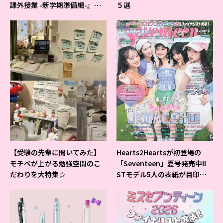
課外授業 -新学期準備編-』イ
５選
ベントの様子をレポ♡
【受験の先輩に聞いてみた】
Hearts2Heartsが初登場の
モチベが上がる勉強空間のこ
「Seventeen」夏号発売中!!
だわりを大特集☆
STモデル5人の表紙が目印だ
よ♪