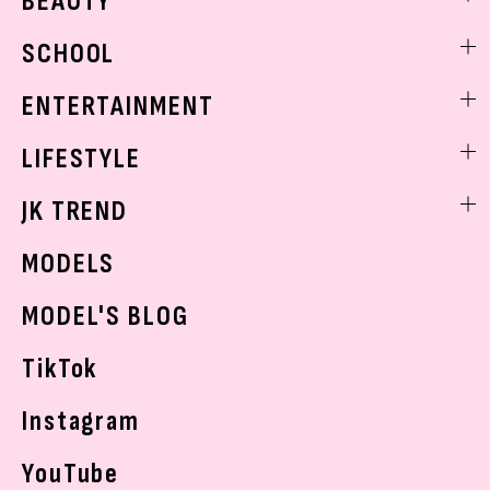
BEAUTY
モデル私服
ビューティニュース
SCHOOL
着回し
トレンドメイク
着痩せ
スクールニュース
ENTERTAINMENT
ベストコスメ
制服コーデ
ヘアアレンジ・ヘアケア
エンタメニュース
LIFESTYLE
学校ヘアメイク
スキンケア
なにわ男子
勉強・受験・進路
ライフスタイルニュース
JK TREND
ボディケア
K-POP
JKランキング・アワード
JKトレンドニュース
MODELS
モデルの購入品
おでかけ
MODEL'S BLOG
お悩み相談
TikTok
Instagram
YouTube