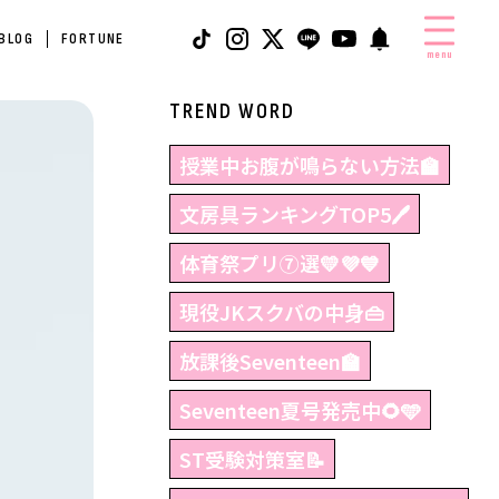
 BLOG
FORTUNE
menu
TREND WORD
授業中お腹が鳴らない方法🏫
文房具ランキングTOP5🖊
体育祭プリ⑦選💛💜💙
現役JKスクバの中身👜
放課後Seventeen🏫
Seventeen夏号発売中🌻🩵
ST受験対策室📝