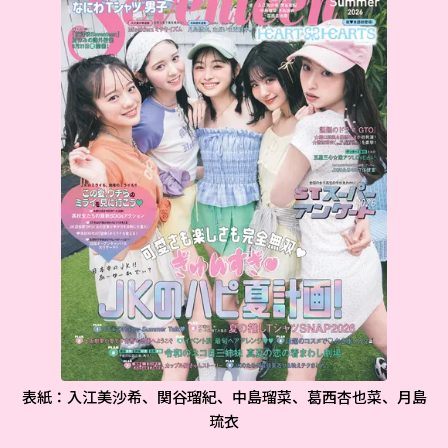
表紙：入江美沙希、関谷瑠紀、中島瑠菜、葛西杏也菜、月島
琉衣