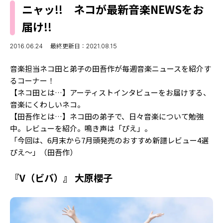
MODELS
ニャッ!! ネコが最新音楽NEWSをお
モデルの購入品
MODEL'S BLOG
届け!!
おでかけ
お悩み相談
TikTok
2016.06.24
最終更新日：2021.08.15
Instagram
音楽担当ネコ田と弟子の田吾作が毎週音楽ニュースを紹介す
るコーナー！
YouTube
【ネコ田とは…】アーティストインタビューをお届けする、
音楽にくわしいネコ。
FORTUNE
【田吾作とは…】ネコ田の弟子で、日々音楽について勉強
ゲッターズ飯田
MISS SEVENTEEN
中。レビューを紹介。鳴き声は「ぴえ」。
「今回は、6月末から7月頭発売のおすすめ新譜レビュー4選
ミスセブンティーンニュース
MAGAZINE
ぴえ～」（田吾作）
バックナンバー
INFORMATION
『V（ビバ）』 大原櫻子
Seventeen
について