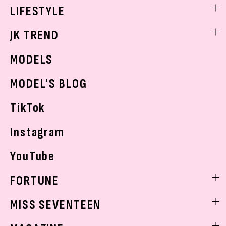
ヘアアレンジ・ヘアケア
エンタメニュース
LIFESTYLE
学校ヘアメイク
スキンケア
なにわ男子
勉強・受験・進路
ライフスタイルニュース
JK TREND
ボディケア
K-POP
JKランキング・アワード
JKトレンドニュース
MODELS
モデルの購入品
おでかけ
MODEL'S BLOG
お悩み相談
TikTok
Instagram
YouTube
FORTUNE
ゲッターズ飯田
MISS SEVENTEEN
ミスセブンティーンニュース