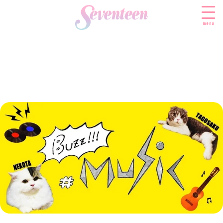
menu
すべての新着記事
FASHION
ファッションニュース
BEAUTY
モデル私服
ビューティニュース
SCHOOL
着回し
トレンドメイク
スクールニュース
ENTERTAINMENT
着痩せ
ベストコスメ
制服コーデ
エンタメニュース
LIFESTYLE
ヘアアレンジ・ヘアケア
学校ヘアメイク
なにわ男子
ライフスタイルニュース
スキンケア
JK TREND
勉強・受験・進路
K-POP
JKランキング・アワード
ボディケア
JKトレンドニュース