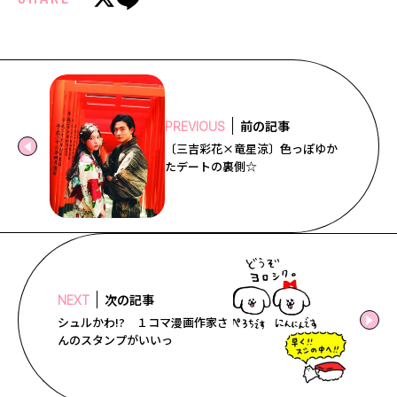
前の記事
PREVIOUS
〔三吉彩花×竜星涼〕色っぽゆか
たデートの裏側☆
次の記事
NEXT
シュルかわ!? １コマ漫画作家さ
んのスタンプがいいっ