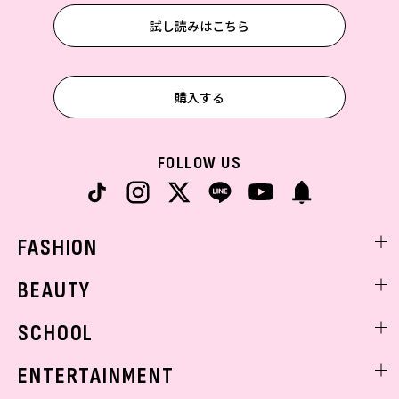
試し読みはこちら
購入する
FOLLOW US
FASHION
ファッションニュース
BEAUTY
モデル私服
ビューティニュース
SCHOOL
着回し
トレンドメイク
着痩せ
スクールニュース
ENTERTAINMENT
ベストコスメ
制服コーデ