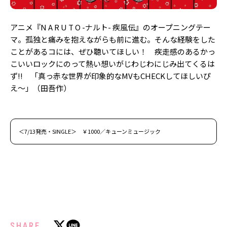
アニメ『N A R U T O -ナルト- 疾風伝』のオープニングテー
マ。孤独と痛みを抱えながらも前に進む。そんな経験をした
ことがあるコには、ぜひ聴いてほしい！ 疾走感のあるかっ
こいいロックにのって熱い想いがじわじわにじみ出てくるは
ず!! 「真っ赤な世界が印象的なMVもCHECKしてほしいぴ
え～」（田吾作）
＜7/13発売・SINGLE＞ ￥1000／キューンミュージック
SHARE