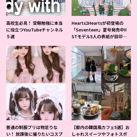
高校生必見！ 受験勉強に本当
Hearts2Heartsが初登場の
に役立つYouTubeチャンネル
「Seventeen」夏号発売中!!
５選
STモデル5人の表紙が目印だ
よ♪
普通の制服プリは物足りな
【都内の韓国風カフェ5選】お
い！ 放課後に撮りたいコスプ
しゃれスイーツやフォトスポ