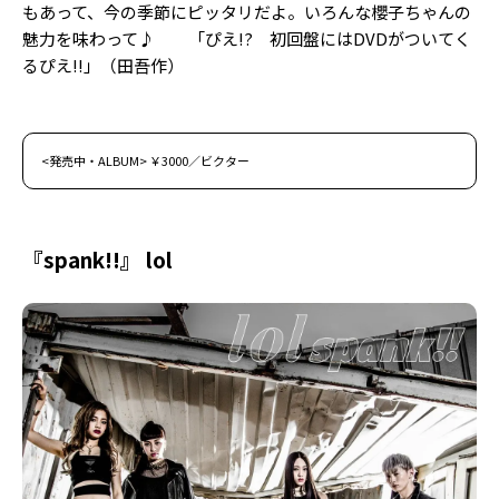
もあって、今の季節にピッタリだよ。いろんな櫻子ちゃんの
魅力を味わって♪ 「ぴえ!? 初回盤にはDVDがついてく
るぴえ!!」（田吾作）
<発売中・ALBUM> ￥3000／ビクター
『spank!!』 lol