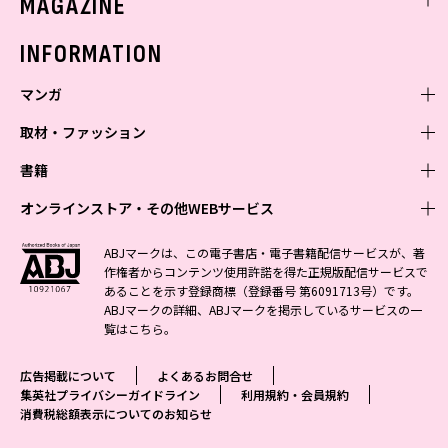
MAGAZINE
バックナンバー
INFORMATION
マンガ
取材・ファッション
少年マンガ
週刊少年ジャンプ
書籍
青年マンガ
ファッション・美容
ジャンプSQ
少年ジャンプ+
Seventeen
オンラインストア・その他WEBサービス
少女マンガ
芸能・情報・スポーツ
文芸・文庫・総合
Vジャンプ
ジャンプTOON
non-no
ジャンプTOON
Myojo
すばる
女性マンガ
学芸・ノンフィクション・新書
オンラインストア
最強ジャンプ
ABJマークは、この電子書店・電子書籍配信サービスが、著
ZEBRACK
BAILA
ZEBRACK
週プレNEWS
小説すばる
作権者からコンテンツ使用許諾を得た正規版配信サービスで
ジャンプTOON
1日5分で、明日は変わる よみタイ yomitai
OTO
少年ジャンプ+
ライトノベル・ノベライズ
その他WEBサービス
S-MANGA
MAQUIA
あることを示す登録商標（登録番号 第6091713号）です。
S-MANGA
週プレ グラジャパ!
集英社 文芸ステーション
ZEBRACK
集英社学芸部 - 学芸・ノンフィクション
SHUEISHA MANGA-ART HERITAGE
ジャンプTOON
ABJマークの詳細、ABJマークを掲示しているサービスの一
集英社オレンジ文庫
集英社アドナビ
集英社ジャンプリミックス
SPUR
キッズ
集英社コミック文庫
Sportiva
web 集英社文庫
覧は
こちら
。
S-MANGA
集英社ビジネス書
ジャンプキャラクターズストア
ZEBRACK
JUMP j-BOOKS
集英社エディターズ・ラボ
集英社コミック文庫
LEE
集英社みらい文庫
りぼん
パラスポ
青春と読書
集英社コミック文庫
集英社新書
HAPPY PLUS STORE
ジャンプルーキー！
ダッシュエックス文庫公式サイト
広告掲載について
よくあるお問合せ
週刊ヤングジャンプ
eclat
集英社の児童図書 S-KIDS.LAND
マーガレット
アジア人物史
マンガMee公式サイト
集英社新書プラス - 知の水先案内人
SHUEISHA VOX
集英社プライバシーガイドライン
利用規約・会員規約
S-MANGA
集英社Webマガジン コバルト
ヤングジャンプ定期購読デジタル
T JAPAN
消費税総額表示についてのお知らせ
別冊マーガレット
リマコミ
kotoba
LEEマルシェ
集英社ジャンプリミックス
シフォン文庫
ヤンジャン！
HAPPY PLUS ONE
マンガMee公式サイト