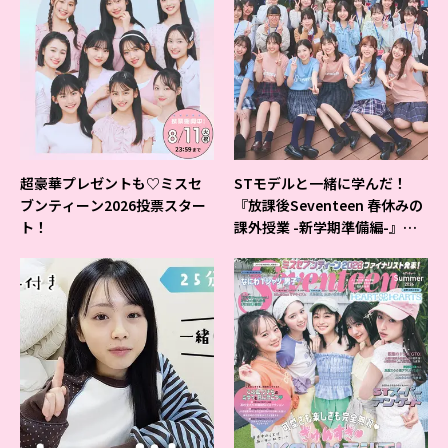
超豪華プレゼントも♡ミスセ
STモデルと一緒に学んだ！
ブンティーン2026投票スター
『放課後Seventeen 春休みの
ト！
課外授業 -新学期準備編-』イ
ベントの様子をレポ♡