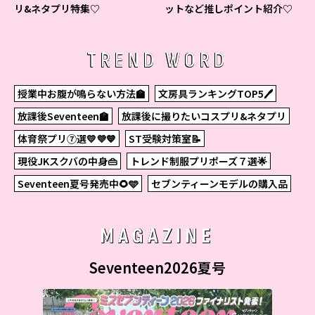
リ&ネタプリ特集♡
ットなど推しポイント紹介♡
TREND WORD
授業中お腹が鳴らない方法🏫
文房具ランキングTOP5🖊
放課後Seventeen🏫
放課後に撮りたいコスプリ&ネタプリ
体育祭プリ⑦選💛💜💙
ST受験対策室📝
現役JKスクバの中身👜
トレンド制服プリポーズ７選🌟
Seventeen夏号発売中🌻🩵
セブンティーンモデルの購入品
MAGAZINE
Seventeen2026夏号