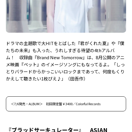
ドラマの主題歌で大HITをとばした『君がくれた夏』や『僕
たちの未来』も入った、うれしすぎる待望の4thアルバ
ム！ 収録曲『Brand New Tomorrow』は、8月公開のアニ
メ映画『ペット』のイメージソングにもなってるよ。「しっ
とりバラードからかっこいいロックまであって、何度もくり
かえして聴きたい1枚ぴえ♪」（田吾作）
＜7/6発売・ALBUM＞ 初回限定盤￥3400／Colorful Records
『ブラッドサーキュレーター』 ASIAN