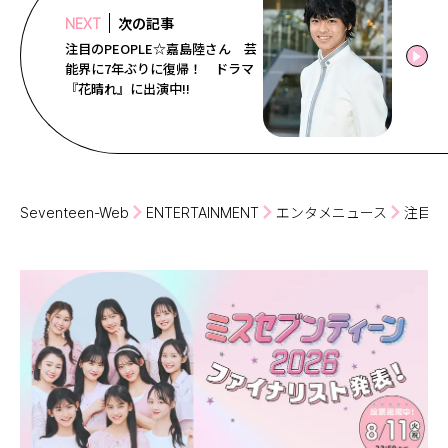
次の記事
NEXT
注目のPEOPLE☆嘉島陸さん 芸
能界に7年ぶりに復帰！ ドラマ
『花晴れ』に出演中!!
Seventeen-Web
ENTERTAINMENT
エンタメニュース
注目の