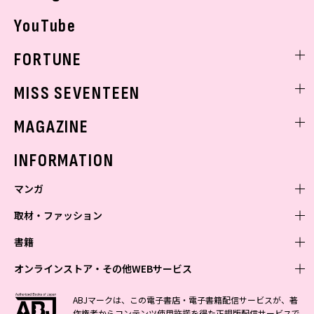
YouTube
FORTUNE
ゲッターズ飯田
MISS SEVENTEEN
ミスセブンティーンニュース
MAGAZINE
バックナンバー
INFORMATION
マンガ
取材・ファッション
少年マンガ
週刊少年ジャンプ
書籍
青年マンガ
ファッション・美容
ジャンプSQ
少年ジャンプ+
Seventeen
オンラインストア・その他WEBサービス
少女マンガ
芸能・情報・スポーツ
文芸・文庫・総合
Vジャンプ
ジャンプTOON
non-no
ジャンプTOON
Myojo
すばる
女性マンガ
学芸・ノンフィクション・新書
オンラインストア
最強ジャンプ
ABJマークは、この電子書店・電子書籍配信サービスが、著
ZEBRACK
BAILA
ZEBRACK
週プレNEWS
小説すばる
作権者からコンテンツ使用許諾を得た正規版配信サービスで