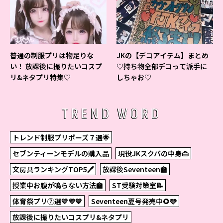
普通の制服プリは物足りな
JKの【デコアイテム】まとめ
い！ 放課後に撮りたいコスプ
♡持ち物全部デコって派手に
リ&ネタプリ特集♡
しちゃお♡
TREND WORD
トレンド制服プリポーズ７選🌟
セブンティーンモデルの購入品
現役JKスクバの中身👜
文房具ランキングTOP5🖊
放課後Seventeen🏫
授業中お腹が鳴らない方法🏫
ST受験対策室📝
体育祭プリ⑦選💛💜💙
Seventeen夏号発売中🌻🩵
放課後に撮りたいコスプリ&ネタプリ