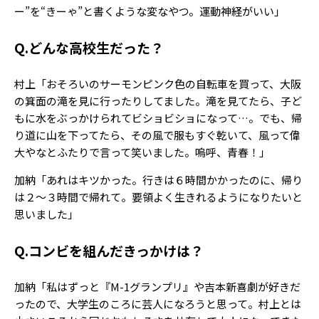
Follow us
ー”を“きーゃ”と書くような変なやつ。運動神経がいい」
Q.どんな高校生だった？
ST member
村上「おそろいのサーモンピンク色の自転車を買って、大阪
の箕面の滝を見に行ったりしてました。滝を見てたら、子ど
新規会員登録・ログイン
もに水をぶっかけられてビショビショになって…。でも、帰
り道に山を下ってたら、その風で服もすぐ乾いて、風って偉
大やなとふたりで言って笑いました。嗚呼、青春！」
加納「あれはキツかった。行きは６時間かかったのに、帰り
は２～３時間で帰れて。要領よく生きれるようになりたいと
思いました」
Q.コンビを組んだきっかけは？
加納「私はずっと『M-1グランプリ』や吉本新喜劇が好きだ
ったので、大学生のころに芸人になろうと思って。村上とは