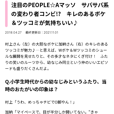
MODELS
注目のPEOPLE☆Aマッソ サバサバ系
モデルの購入品
MODEL'S BLOG
の変わり者コンビ!? キレのあるボケ
おでかけ
お悩み相談
＆ツッコミが気持ちいい♪
TikTok
Instagram
2018.04.27
最終更新日：2021.11.01
YouTube
村上さん（左）の大胆なボケに加納さん（右）のキレのある
ツッコミが魅力♪…と思えば、Wボケ＆Wツッコミのシュー
FORTUNE
ルな展開を見せたりと、その多才なネタにくぎ付け！ ふた
りの笑いのルーツから、幼なじみ同士という仲のいいエピソ
ゲッターズ飯田
MISS SEVENTEEN
ードも盛りだくさんだよ。
ミスセブンティーンニュース
MAGAZINE
Q.小学生時代からの幼なじみというふたり、当
バックナンバー
INFORMATION
時のおたがいの印象は？
Seventeen
について
村上「うわ、めっちゃチビでO脚やん！」
加納「マイペースで、目が半分しか開いてない。“きゃ