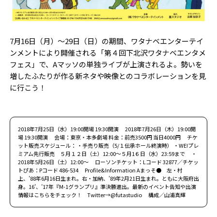
7月16日（月）～29日（日）の期間、ワタナベエンターテイ
ンメントにより開催される「第４回下北沢ワタナベエンタメ
フェス」で、Aマッソの単独ライブが上演されるよ。勢いを
増したふたりが作る新ネタや映像とのコラボレーションを見
に行こう！
2018年7月25日（水）19:00開場 19:30開演 2018年7月26日（木）19:00開
場 19:30開演 会場：東京・本多劇場 料金：前売3500円 当日4000円 チケ
ット販売スケジュール： ・手売り販売（5/１伝承ホール終演時） ・WE!プレ
ミアム先行販売 ５月１２日（土）12:00～５月1６日（水）23:59まで ・
2018年5月26日（土）12:00～ ローソンチケット：Lコード 32877／チケッ
トぴあ：Pコード 486-534 Profile&Information Aまっそ● 左・村
上、’88年6月16日生まれ。右・加納、’89年2月21日生まれ。ともに大阪府出
身。16’、’17年『M-1グランプリ』準決勝進出。最新のイベント告知や出演
情報はこちらをチェック！ Twitter→@futastudio 構成／山浦真輝