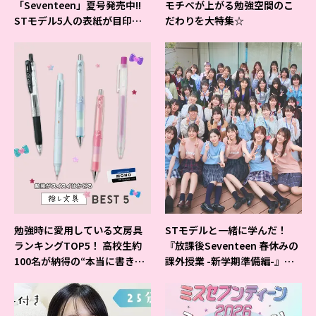
「Seventeen」夏号発売中!!
モチベが上がる勉強空間のこ
STモデル5人の表紙が目印だ
だわりを大特集☆
よ♪
勉強時に愛用している文房具
STモデルと一緒に学んだ！
ランキングTOP5！ 高校生約
『放課後Seventeen 春休みの
100名が納得の“本当に書きや
課外授業 -新学期準備編-』イ
すいシャーペン”が1位に❤
ベントの様子をレポ♡