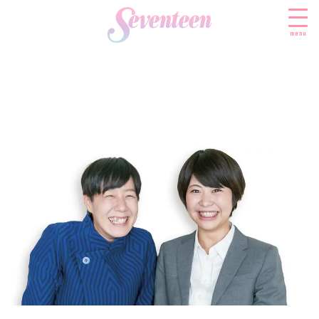
menu
すべての新着記事
FASHION
ファッションニュース
BEAUTY
モデル私服
ビューティニュース
SCHOOL
着回し
トレンドメイク
スクールニュース
ENTERTAINMENT
着痩せ
ベストコスメ
制服コーデ
エンタメニュース
LIFESTYLE
ヘアアレンジ・ヘアケア
学校ヘアメイク
なにわ男子
ライフスタイルニュース
スキンケア
JK TREND
勉強・受験・進路
K-POP
JKランキング・アワード
ボディケア
JKトレンドニュース