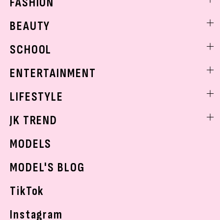
FASHION
ファッションニュース
BEAUTY
モデル私服
ビューティニュース
SCHOOL
着回し
トレンドメイク
着痩せ
スクールニュース
ENTERTAINMENT
ベストコスメ
制服コーデ
ヘアアレンジ・ヘアケア
エンタメニュース
LIFESTYLE
学校ヘアメイク
スキンケア
なにわ男子
勉強・受験・進路
ライフスタイルニュース
JK TREND
ボディケア
K-POP
JKランキング・アワード
JKトレンドニュース
MODELS
モデルの購入品
おでかけ
MODEL'S BLOG
お悩み相談
TikTok
Instagram