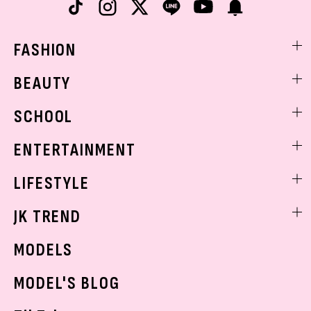
FASHION
ファッションニュース
BEAUTY
モデル私服
ビューティニュース
SCHOOL
着回し
トレンドメイク
着痩せ
スクールニュース
ENTERTAINMENT
ベストコスメ
制服コーデ
ヘアアレンジ・ヘアケア
エンタメニュース
LIFESTYLE
学校ヘアメイク
スキンケア
なにわ男子
勉強・受験・進路
ライフスタイルニュース
JK TREND
ボディケア
K-POP
JKランキング・アワード
JKトレンドニュース
MODELS
モデルの購入品
おでかけ
MODEL'S BLOG
お悩み相談