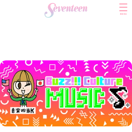
menu
すべての新着記事
FASHION
ファッションニュース
BEAUTY
モデル私服
ビューティニュース
SCHOOL
着回し
トレンドメイク
スクールニュース
ENTERTAINMENT
着痩せ
ベストコスメ
制服コーデ
エンタメニュース
LIFESTYLE
ヘアアレンジ・ヘアケア
学校ヘアメイク
なにわ男子
ライフスタイルニュース
スキンケア
JK TREND
勉強・受験・進路
K-POP
JKランキング・アワード
ボディケア
JKトレンドニュース