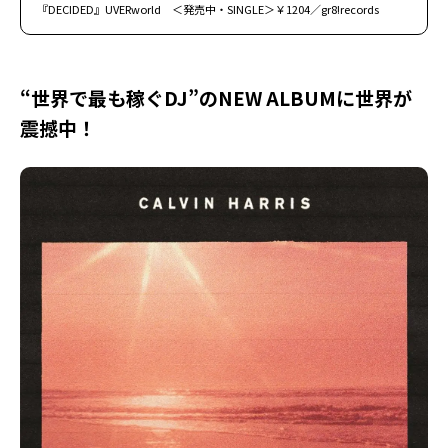
『DECIDED』UVERworld ＜発売中・SINGLE＞￥1204／gr8!records
“世界で最も稼ぐDJ”のNEW ALBUMに世界が
震撼中！