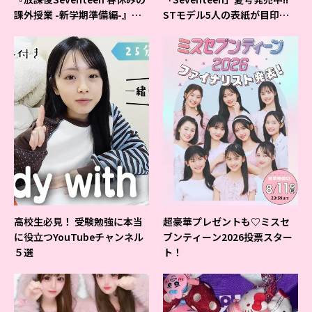
課外授業 -新学期準備編-』イ
STモデル5人の表紙が目印だ
ベントの様子をレポ♡
よ♪
高校生必見！ 受験勉強に本当
超豪華プレゼントも♡ミスセ
に役立つYouTubeチャンネル
ブンティーン2026投票スター
５選
ト！