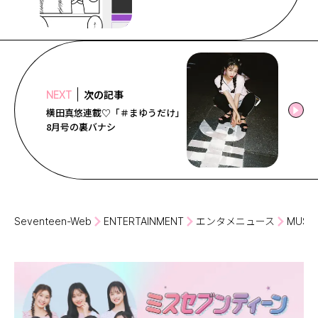
次の記事
NEXT
横田真悠連載♡「＃まゆうだけ」
8月号の裏バナシ
Seventeen-Web
ENTERTAINMENT
エンタメニュース
MUST