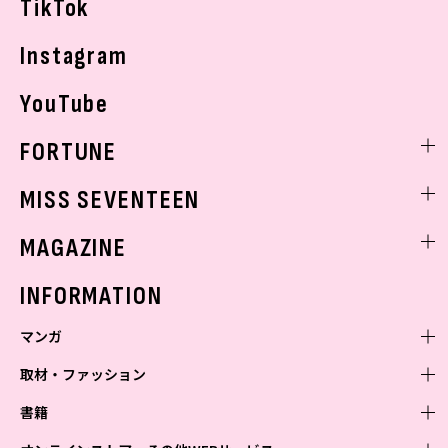
TikTok
Instagram
YouTube
FORTUNE
ゲッターズ飯田
MISS SEVENTEEN
ミスセブンティーンニュース
MAGAZINE
バックナンバー
INFORMATION
マンガ
取材・ファッション
少年マンガ
週刊少年ジャンプ
書籍
青年マンガ
ファッション・美容
ジャンプSQ
少年ジャンプ+
Seventeen