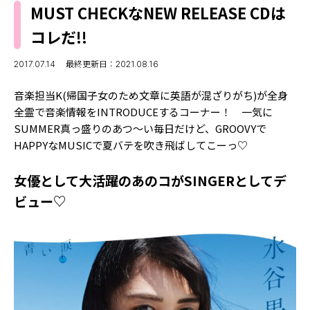
MODELS
MUST CHECKなNEW RELEASE CDは
モデルの購入品
MODEL'S BLOG
コレだ!!
おでかけ
お悩み相談
TikTok
2017.07.14
最終更新日：2021.08.16
Instagram
音楽担当K(帰国子女のため文章に英語が混ざりがち)が全身
全霊で音楽情報をINTRODUCEするコーナー！ 一気に
YouTube
SUMMER真っ盛りのあつ～い毎日だけど、GROOVYで
HAPPYなMUSICで夏バテを吹き飛ばしてこーっ♡
FORTUNE
ゲッターズ飯田
MISS SEVENTEEN
女優として大活躍のあのコがSINGERとしてデ
ビュー♡
ミスセブンティーンニュース
MAGAZINE
バックナンバー
INFORMATION
Seventeen
について