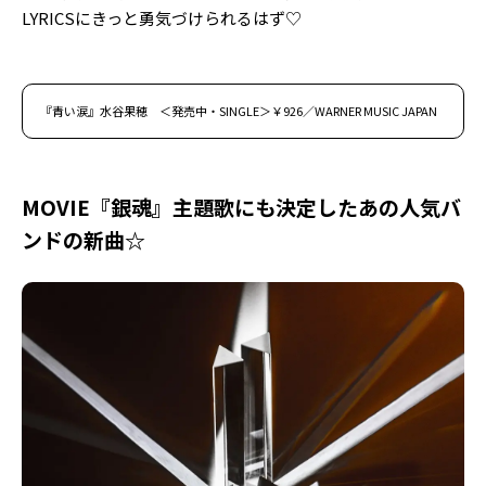
LYRICSにきっと勇気づけられるはず♡
『青い涙』水谷果穂 ＜発売中・SINGLE＞￥926／WARNER MUSIC JAPAN
MOVIE『銀魂』主題歌にも決定したあの人気バ
ンドの新曲☆