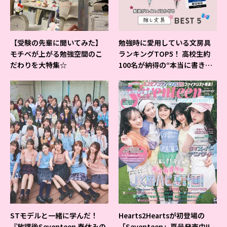
【受験の先輩に聞いてみた】
勉強時に愛用している文房具
モチベが上がる勉強空間のこ
ランキングTOP5！ 高校生約
だわりを大特集☆
100名が納得の“本当に書きや
すいシャーペン”が1位に❤
STモデルと一緒に学んだ！
Hearts2Heartsが初登場の
『放課後Seventeen 春休みの
「Seventeen」夏号発売中!!