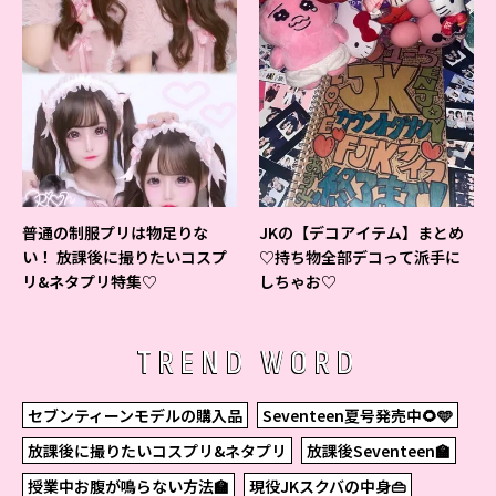
普通の制服プリは物足りな
JKの【デコアイテム】まとめ
い！ 放課後に撮りたいコスプ
♡持ち物全部デコって派手に
リ&ネタプリ特集♡
しちゃお♡
TREND WORD
セブンティーンモデルの購入品
Seventeen夏号発売中🌻🩵
放課後に撮りたいコスプリ&ネタプリ
放課後Seventeen🏫
授業中お腹が鳴らない方法🏫
現役JKスクバの中身👜