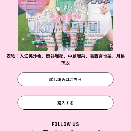
表紙：入江美沙希、関谷瑠紀、中島瑠菜、葛西杏也菜、月島
琉衣
試し読みはこちら
購入する
FOLLOW US