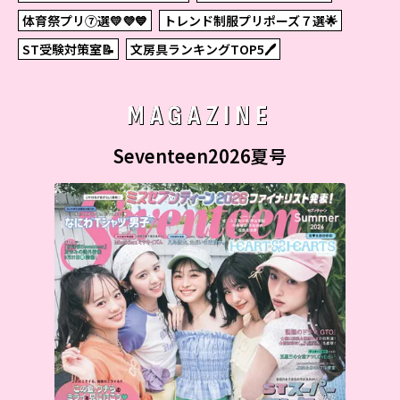
体育祭プリ⑦選💛💜💙
トレンド制服プリポーズ７選🌟
ST受験対策室📝
文房具ランキングTOP5🖊
MAGAZINE
Seventeen2026夏号