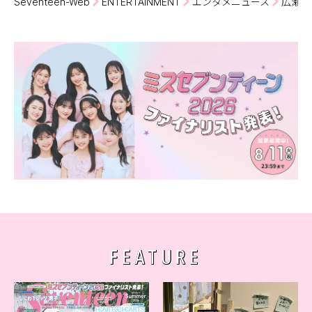
Seventeen-Web
ENTERTAINMENT
エンタメニュース
広瀬す
FEATURE