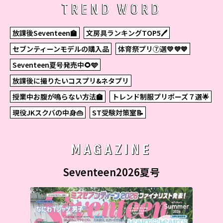
TREND WORD
放課後Seventeen🏫
文房具ランキングTOP5🖊
セブンティーンモデルの購入品
体育祭プリ⑦選💛💜💙
Seventeen夏号発売中🌻🩵
放課後に撮りたいコスプリ&ネタプリ
授業中お腹が鳴らない方法🏫
トレンド制服プリポーズ７選🌟
現役JKスクバの中身👜
ST受験対策室📝
MAGAZINE
Seventeen2026夏号