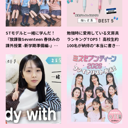
STモデルと一緒に学んだ！
勉強時に愛用している文房具
『放課後Seventeen 春休みの
ランキングTOP5！ 高校生約
課外授業 -新学期準備編-』イ
100名が納得の“本当に書きや
ベントの様子をレポ♡
すいシャーペン”が1位に❤