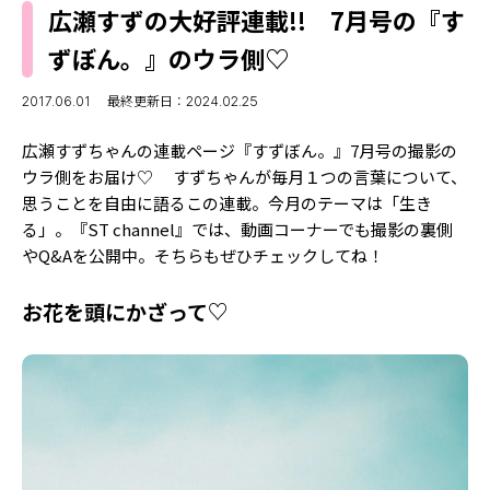
MODELS
広瀬すずの大好評連載!! 7月号の『す
モデルの購入品
MODEL'S BLOG
ずぼん。』のウラ側♡
おでかけ
お悩み相談
TikTok
2017.06.01
最終更新日：2024.02.25
Instagram
広瀬すずちゃんの連載ページ『すずぼん。』7月号の撮影の
ウラ側をお届け♡ すずちゃんが毎月１つの言葉について、
YouTube
思うことを自由に語るこの連載。今月のテーマは「生き
る」。『ST channel』では、動画コーナーでも撮影の裏側
FORTUNE
やQ&Aを公開中。そちらもぜひチェックしてね！
ゲッターズ飯田
MISS SEVENTEEN
お花を頭にかざって♡
ミスセブンティーンニュース
MAGAZINE
バックナンバー
INFORMATION
Seventeen
について