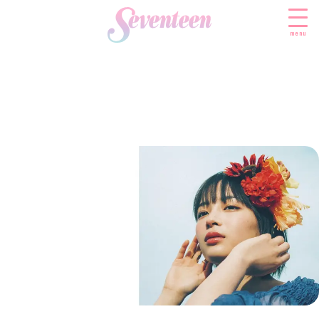
menu
すべての新着記事
FASHION
ファッションニュース
BEAUTY
モデル私服
ビューティニュース
SCHOOL
着回し
トレンドメイク
スクールニュース
ENTERTAINMENT
着痩せ
ベストコスメ
制服コーデ
エンタメニュース
LIFESTYLE
ヘアアレンジ・ヘアケア
学校ヘアメイク
なにわ男子
ライフスタイルニュース
スキンケア
JK TREND
勉強・受験・進路
K-POP
JKランキング・アワード
ボディケア
JKトレンドニュース