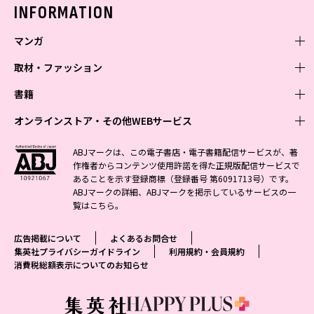
バックナンバー
INFORMATION
マンガ
取材・ファッション
少年マンガ
週刊少年ジャンプ
書籍
青年マンガ
ファッション・美容
ジャンプSQ
少年ジャンプ+
Seventeen
オンラインストア・その他WEBサービス
少女マンガ
芸能・情報・スポーツ
文芸・文庫・総合
Vジャンプ
ジャンプTOON
non-no
ジャンプTOON
Myojo
すばる
女性マンガ
学芸・ノンフィクション・新書
オンラインストア
最強ジャンプ
ABJマークは、この電子書店・電子書籍配信サービスが、著
ZEBRACK
BAILA
ZEBRACK
週プレNEWS
小説すばる
作権者からコンテンツ使用許諾を得た正規版配信サービスで
ジャンプTOON
1日5分で、明日は変わる よみタイ yomitai
OTO
少年ジャンプ+
ライトノベル・ノベライズ
その他WEBサービス
S-MANGA
MAQUIA
あることを示す登録商標（登録番号 第6091713号）です。
S-MANGA
週プレ グラジャパ!
集英社 文芸ステーション
ZEBRACK
集英社学芸部 - 学芸・ノンフィクション
SHUEISHA MANGA-ART HERITAGE
ジャンプTOON
ABJマークの詳細、ABJマークを掲示しているサービスの一
集英社オレンジ文庫
集英社アドナビ
集英社ジャンプリミックス
SPUR
キッズ
集英社コミック文庫
Sportiva
web 集英社文庫
覧は
こちら
。
S-MANGA
集英社ビジネス書
ジャンプキャラクターズストア
ZEBRACK
JUMP j-BOOKS
集英社エディターズ・ラボ
集英社コミック文庫
LEE
集英社みらい文庫
りぼん
パラスポ
青春と読書
集英社コミック文庫
集英社新書
HAPPY PLUS STORE
ジャンプルーキー！
ダッシュエックス文庫公式サイト
広告掲載について
よくあるお問合せ
週刊ヤングジャンプ
eclat
集英社の児童図書 S-KIDS.LAND
マーガレット
アジア人物史
マンガMee公式サイト
集英社新書プラス - 知の水先案内人
SHUEISHA VOX
集英社プライバシーガイドライン
利用規約・会員規約
S-MANGA
集英社Webマガジン コバルト
ヤングジャンプ定期購読デジタル
T JAPAN
消費税総額表示についてのお知らせ
別冊マーガレット
リマコミ
kotoba
LEEマルシェ
集英社ジャンプリミックス
シフォン文庫
ヤンジャン！
HAPPY PLUS ONE
マンガMee公式サイト
マンガMeets
e!集英社
SHOP Marisol
集英社コミック文庫
となりのヤングジャンプ
MEN'S NON-NO
リマコミ
Cookie
情報・知識＆オピニオン imidas
eclat premium