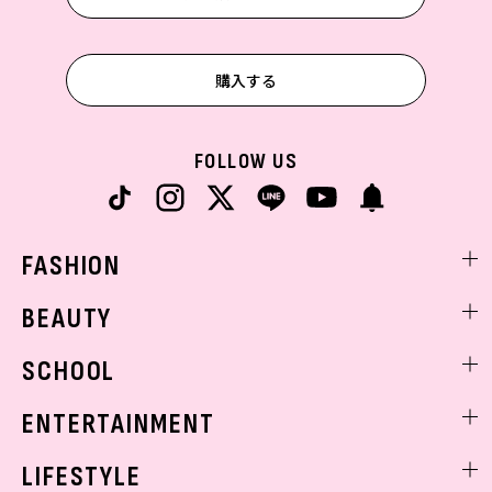
購入する
FOLLOW US
FASHION
ファッションニュース
BEAUTY
モデル私服
ビューティニュース
SCHOOL
着回し
トレンドメイク
着痩せ
スクールニュース
ENTERTAINMENT
ベストコスメ
制服コーデ
ヘアアレンジ・ヘアケア
エンタメニュース
LIFESTYLE
学校ヘアメイク