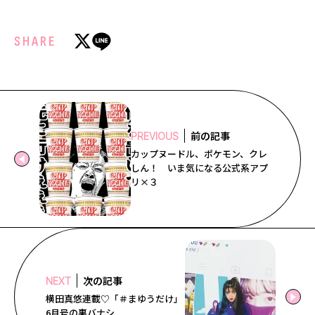
SHARE
前の記事
PREVIOUS
カップヌードル、ポケモン、クレ
しん！ いま気になる公式系アプ
リ×３
次の記事
NEXT
横田真悠連載♡「＃まゆうだけ」
6月号の裏バナシ