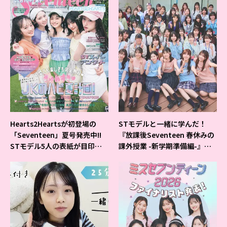
Hearts2Heartsが初登場の
STモデルと一緒に学んだ！
「Seventeen」夏号発売中!!
『放課後Seventeen 春休みの
STモデル5人の表紙が目印だ
課外授業 -新学期準備編-』イ
よ♪
ベントの様子をレポ♡