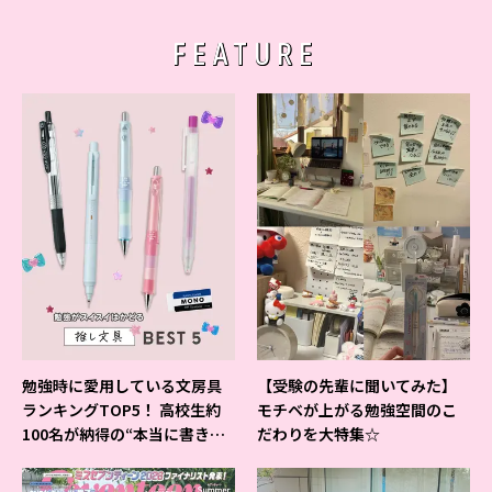
FEATURE
勉強時に愛用している文房具
【受験の先輩に聞いてみた】
ランキングTOP5！ 高校生約
モチベが上がる勉強空間のこ
100名が納得の“本当に書きや
だわりを大特集☆
すいシャーペン”が1位に❤