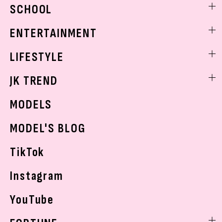
ビューティニュース
SCHOOL
着回し
トレンドメイク
着痩せ
スクールニュース
ENTERTAINMENT
ベストコスメ
制服コーデ
ヘアアレンジ・ヘアケア
エンタメニュース
LIFESTYLE
学校ヘアメイク
スキンケア
なにわ男子
勉強・受験・進路
ライフスタイルニュース
JK TREND
ボディケア
K-POP
JKランキング・アワード
JKトレンドニュース
MODELS
モデルの購入品
おでかけ
MODEL'S BLOG
お悩み相談
TikTok
Instagram
YouTube