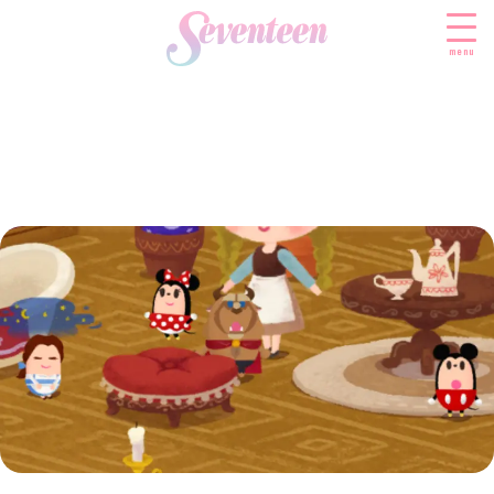
menu
すべての新着記事
FASHION
ファッションニュース
BEAUTY
モデル私服
ビューティニュース
SCHOOL
着回し
トレンドメイク
スクールニュース
ENTERTAINMENT
着痩せ
ベストコスメ
制服コーデ
エンタメニュース
LIFESTYLE
ヘアアレンジ・ヘアケア
学校ヘアメイク
なにわ男子
ライフスタイルニュース
スキンケア
JK TREND
勉強・受験・進路
K-POP
JKランキング・アワード
ボディケア
JKトレンドニュース