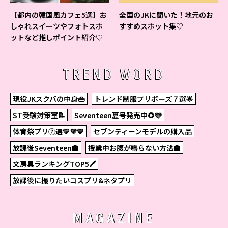
【都内の韓国風カフェ5選】お
全国のJKに聞いた！地元のお
しゃれスイーツやフォトスポ
すすめスポット集♡
ットなど推しポイント紹介♡
TREND WORD
現役JKスクバの中身👜
トレンド制服プリポーズ７選🌟
ST受験対策室📝
Seventeen夏号発売中🌻🩵
体育祭プリ⑦選💛💜💙
セブンティーンモデルの購入品
放課後Seventeen🏫
授業中お腹が鳴らない方法🏫
文房具ランキングTOP5🖊
放課後に撮りたいコスプリ&ネタプリ
MAGAZINE