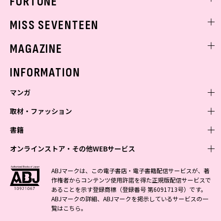
FORTUNE
ゲッターズ飯田
MISS SEVENTEEN
ミスセブンティーンニュース
MAGAZINE
バックナンバー
INFORMATION
マンガ
取材・ファッション
少年マンガ
週刊少年ジャンプ
書籍
青年マンガ
ファッション・美容
ジャンプSQ
少年ジャンプ+
Seventeen
オンラインストア・その他WEBサービス
少女マンガ
芸能・情報・スポーツ
文芸・文庫・総合
Vジャンプ
ジャンプTOON
non-no
ジャンプTOON
Myojo
すばる
女性マンガ
学芸・ノンフィクション・新書
オンラインストア
最強ジャンプ
ABJマークは、この電子書店・電子書籍配信サービスが、著
ZEBRACK
BAILA
ZEBRACK
週プレNEWS
小説すばる
作権者からコンテンツ使用許諾を得た正規版配信サービスで
ジャンプTOON
1日5分で、明日は変わる よみタイ yomitai
OTO
少年ジャンプ+
ライトノベル・ノベライズ
その他WEBサービス
S-MANGA
MAQUIA
あることを示す登録商標（登録番号 第6091713号）です。
S-MANGA
週プレ グラジャパ!
集英社 文芸ステーション
ZEBRACK
集英社学芸部 - 学芸・ノンフィクション
SHUEISHA MANGA-ART HERITAGE
ジャンプTOON
ABJマークの詳細、ABJマークを掲示しているサービスの一
集英社オレンジ文庫
集英社アドナビ
集英社ジャンプリミックス
SPUR
キッズ
集英社コミック文庫
Sportiva
web 集英社文庫
覧は
こちら
。
S-MANGA
集英社ビジネス書
ジャンプキャラクターズストア
ZEBRACK
JUMP j-BOOKS
集英社エディターズ・ラボ
集英社コミック文庫
LEE
集英社みらい文庫