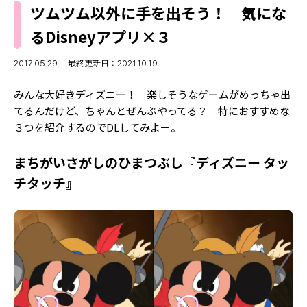
MODELS
ツムツム以外に手を出そう！ 気にな
モデルの購入品
MODEL'S BLOG
るDisneyアプリ×３
おでかけ
お悩み相談
TikTok
2017.05.29
最終更新日：2021.10.19
Instagram
みんな大好きディズニー！ 楽しそうなゲームがめっちゃ出
てるんだけど、ちゃんとぜんぶやってる？ 特におすすめな
YouTube
３つを紹介するのでDLしてみよー。
FORTUNE
まちがいさがしのひまつぶし『ディズニー タッ
ゲッターズ飯田
MISS SEVENTEEN
チタッチ』
ミスセブンティーンニュース
MAGAZINE
バックナンバー
INFORMATION
Seventeen
について