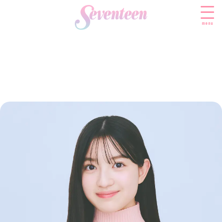
menu
すべての新着記事
FASHION
ファッションニュース
BEAUTY
モデル私服
ビューティニュース
SCHOOL
着回し
トレンドメイク
スクールニュース
ENTERTAINMENT
着痩せ
ベストコスメ
制服コーデ
エンタメニュース
LIFESTYLE
ヘアアレンジ・ヘアケア
学校ヘアメイク
なにわ男子
ライフスタイルニュース
スキンケア
JK TREND
勉強・受験・進路
K-POP
JKランキング・アワード
ボディケア
JKトレンドニュース