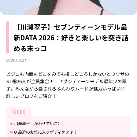
MODELS
モデルの購入品
MODEL'S BLOG
おでかけ
【川瀬翠子】セブンティーンモデル最
お悩み相談
TikTok
新DATA 2026：好きと楽しいを突き詰
Instagram
める末っコ
YouTube
2026.05.27
FORTUNE
ビジュも内面もどこをみても推しどころしかないとウワサの
ゲッターズ飯田
MISS SEVENTEEN
ST㋲26人が全員集合！ セブンティーンモデル最年少の翠
子。みんなから愛されるふんわりムードが魅力いっぱい♡
ミスセブンティーンニュース
MAGAZINE
詳しいプロフをご紹介！
バックナンバー
INFORMATION
INDEX
Seventeen
について
川瀬翠子（かわせすいこ）
Q 最近のお気に入りボディケアは？