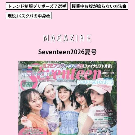
トレンド制服プリポーズ７選🌟
授業中お腹が鳴らない方法🏫
現役JKスクバの中身👜
MAGAZINE
Seventeen2026夏号