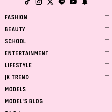
FASHION
ファッションニュース
BEAUTY
モデル私服
ビューティニュース
SCHOOL
着回し
トレンドメイク
着痩せ
スクールニュース
ENTERTAINMENT
ベストコスメ
制服コーデ
ヘアアレンジ・ヘアケア
エンタメニュース
LIFESTYLE
学校ヘアメイク
スキンケア
なにわ男子
勉強・受験・進路
ライフスタイルニュース
JK TREND
ボディケア
K-POP
JKランキング・アワード
JKトレンドニュース
MODELS
モデルの購入品
おでかけ
MODEL'S BLOG
お悩み相談