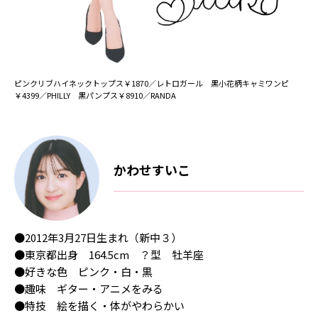
ピンクリブハイネックトップス￥1870／レトロガール 黒小花柄キャミワンピ
￥4399／PHILLY 黒パンプス￥8910／RANDA
かわせすいこ
●2012年3月27日生まれ（新中３）
●東京都出身 164.5cm ？型 牡羊座
●好きな色 ピンク・白・黒
●趣味 ギター・アニメをみる
●特技 絵を描く・体がやわらかい