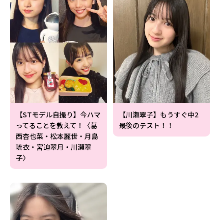
【STモデル自撮り】今ハマ
【川瀬翠子】もうすぐ中2
ってることを教えて！〈葛
最後のテスト！！
西杏也菜・松本麗世・月島
琉衣・宮迫翠月・川瀬翠
子〉