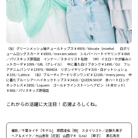
（左）グリーンメッシュ袖チュールトップス￥4939／titivate（miette） 白ボリ
ュームロングスカート￥6930／me+em select シルバーハートイヤリング￥660
／パリスキッズ原宿店 インナー／スタイリスト私物 （中）イエローかぎ編みニ
ットカーデ￥1099／GRL（グレイル） 中に着た白リブタンク￥1490／GU フレ
アデニムパンツ￥13970／RANDA リボンイヤリング￥330・白ドットシュシュ
￥330／Lattice （右）ブルーティアードリボンワンピ￥12100／merry jenny 中
に着たブルーシアーハイネックトップス￥3410／QUEEN SHOP 赤ハートロング
ネックレス￥3850／Liquem ゴールドラインストーンヘアピン（４本セット）
￥660／パリスキッズ原宿店
これからの活躍に大注目！ 応援よろしくね。
撮影／千葉タイチ［モデル] 原田凌佑［物] スタイリスト／近藤久美子
ヘア＆メイク／大山恵奈［花埜］ 山田マキ（Lila）［翠子］ 黒石真衣