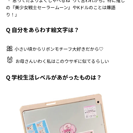
「“思ってたよりよくしゃべるね”って言われがち。特に推し
の『美少女戦士セーラームーン』やKドルのことは爆語
り！」
Q 自分をあらわす絵文字は？
🎀
小さい頃からリボンモチーフ大好きだから♡
🐰
お母さんいわく私はこのウサギに似てるらしい
Q 学校生活レベルがあがったものは？