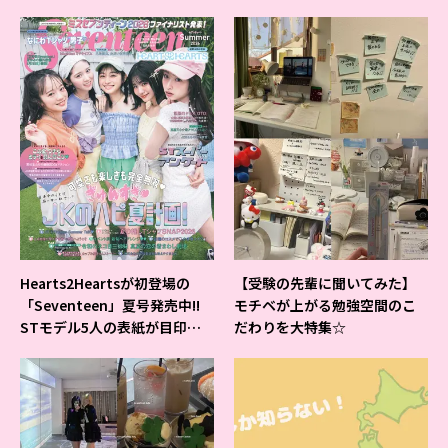
ベントの様子をレポ♡
Hearts2Heartsが初登場の
【受験の先輩に聞いてみた】
「Seventeen」夏号発売中!!
モチベが上がる勉強空間のこ
STモデル5人の表紙が目印だ
だわりを大特集☆
よ♪