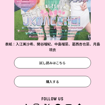
表紙：入江美沙希、関谷瑠紀、中島瑠菜、葛西杏也菜、月島
琉衣
試し読みはこちら
購入する
FOLLOW US