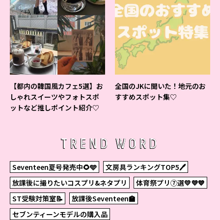
【都内の韓国風カフェ5選】お
全国のJKに聞いた！地元のお
しゃれスイーツやフォトスポ
すすめスポット集♡
ットなど推しポイント紹介♡
TREND WORD
Seventeen夏号発売中🌻🩵
文房具ランキングTOP5🖊
放課後に撮りたいコスプリ&ネタプリ
体育祭プリ⑦選💛💜💙
ST受験対策室📝
放課後Seventeen🏫
セブンティーンモデルの購入品