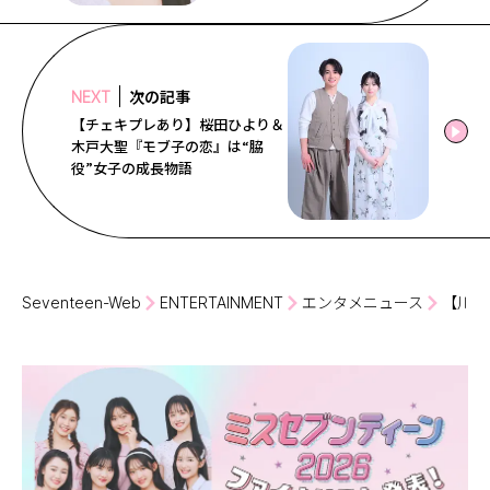
次の記事
NEXT
【チェキプレあり】桜田ひより＆
木戸大聖『モブ子の恋』は“脇
役”女子の成長物語
Seventeen-Web
ENTERTAINMENT
エンタメニュース
【川瀬