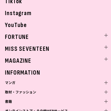
TikTok
Instagram
YouTube
FORTUNE
ゲッターズ飯田
MISS SEVENTEEN
ミスセブンティーンニュース
MAGAZINE
バックナンバー
INFORMATION
マンガ
取材・ファッション
少年マンガ
週刊少年ジャンプ
書籍
青年マンガ
ファッション・美容
ジャンプSQ
少年ジャンプ+
Seventeen
オンラインストア・その他WEBサービス
少女マンガ
芸能・情報・スポーツ
文芸・文庫・総合