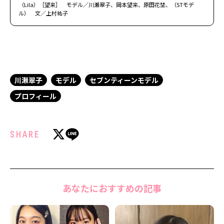
（Lila）［望来］ モデル／川瀬翠子、岡本望来、原田花埜、（STモデ
ル） 文／上村祐子
川瀬翠子
モデル
セブンティーンモデル
プロフィール
SHARE
あなたにおすすめの記事