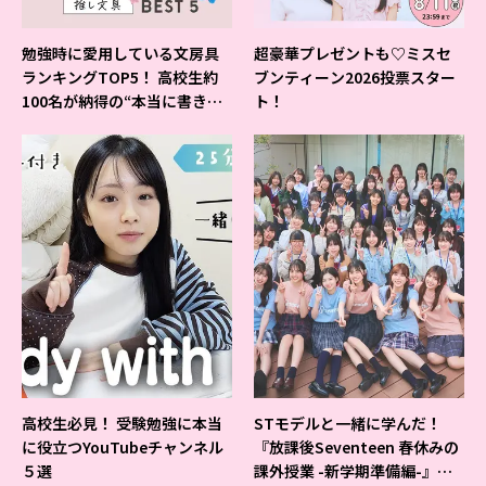
勉強時に愛用している文房具
超豪華プレゼントも♡ミスセ
ランキングTOP5！ 高校生約
ブンティーン2026投票スター
100名が納得の“本当に書きや
ト！
すいシャーペン”が1位に❤
高校生必見！ 受験勉強に本当
STモデルと一緒に学んだ！
に役立つYouTubeチャンネル
『放課後Seventeen 春休みの
５選
課外授業 -新学期準備編-』イ