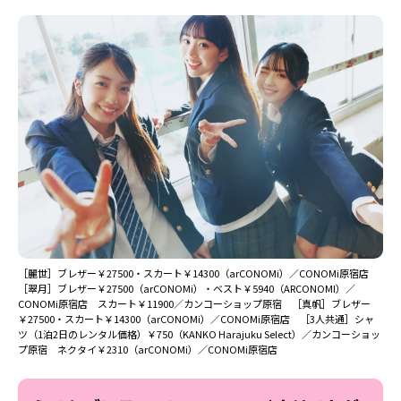
［麗世］ブレザー￥27500・スカート￥14300（arCONOMi）／CONOMi原宿店
［翠月］ブレザー￥27500（arCONOMi）・ベスト￥5940（ARCONOMI）／
CONOMi原宿店 スカート￥11900／カンコーショップ原宿 ［真帆］ブレザー
￥27500・スカート￥14300（arCONOMi）／CONOMi原宿店 ［3人共通］シャ
ツ（1泊2日のレンタル価格）￥750（KANKO Harajuku Select）／カンコーショッ
プ原宿 ネクタイ￥2310（arCONOMi）／CONOMi原宿店