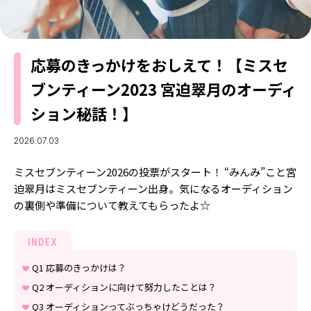
MODELS
モデルの購入品
MODEL'S BLOG
おでかけ
お悩み相談
TikTok
応募のきっかけをおしえて！【ミスセ
ブンティーン2023 宮迫翠月のオーディ
Instagram
ション秘話！】
YouTube
2026.07.03
FORTUNE
ミスセブンティーン2026の投票がスタート！ “みんみ”こと宮
ゲッターズ飯田
MISS SEVENTEEN
迫翠月はミスセブンティーン出身。気になるオーディション
ミスセブンティーンニュース
MAGAZINE
の裏側や準備について教えてもらったよ☆
バックナンバー
INFORMATION
INDEX
Seventeen
について
Q1 応募のきっかけは？
Q2 オーディションに向けて努力したことは？
Q3 オーディションってぶっちゃけどうだった？