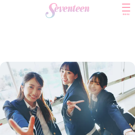
menu
すべての新着記事
FASHION
ファッションニュース
BEAUTY
モデル私服
ビューティニュース
SCHOOL
着回し
トレンドメイク
スクールニュース
ENTERTAINMENT
着痩せ
ベストコスメ
制服コーデ
エンタメニュース
LIFESTYLE
ヘアアレンジ・ヘアケア
学校ヘアメイク
なにわ男子
ライフスタイルニュース
スキンケア
JK TREND
勉強・受験・進路
K-POP
JKランキング・アワード
ボディケア
JKトレンドニュース