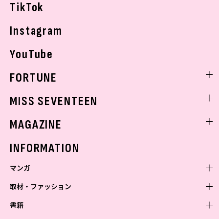
TikTok
Instagram
YouTube
FORTUNE
ゲッターズ飯田
MISS SEVENTEEN
ミスセブンティーンニュース
MAGAZINE
バックナンバー
INFORMATION
マンガ
取材・ファッション
少年マンガ
週刊少年ジャンプ
書籍
青年マンガ
ファッション・美容
ジャンプSQ
少年ジャンプ+
Seventeen