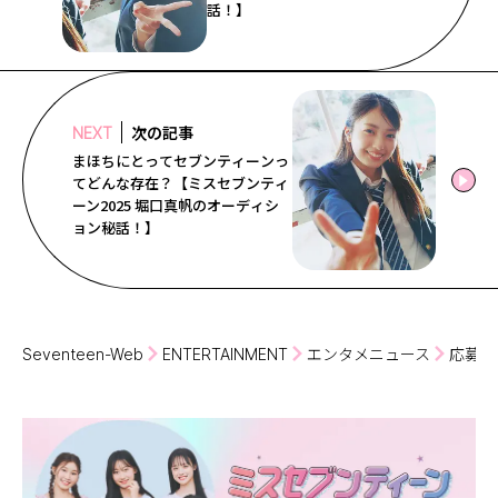
話！】
次の記事
NEXT
まほちにとってセブンティーンっ
てどんな存在？【ミスセブンティ
ーン2025 堀口真帆のオーディシ
ョン秘話！】
Seventeen-Web
ENTERTAINMENT
エンタメニュース
応募の