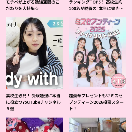
モチベが上がる勉強空間のこ
ランキングTOP5！ 高校生約
だわりを大特集☆
100名が納得の“本当に書きや
すいシャーペン”が1位に❤
高校生必見！ 受験勉強に本当
超豪華プレゼントも♡ミスセ
に役立つYouTubeチャンネル
ブンティーン2026投票スター
５選
ト！