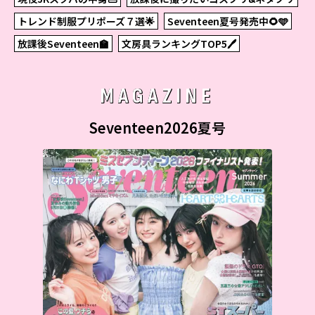
トレンド制服プリポーズ７選🌟
Seventeen夏号発売中🌻🩵
放課後Seventeen🏫
文房具ランキングTOP5🖊
MAGAZINE
Seventeen2026夏号