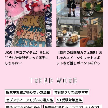
JKの【デコアイテム】まとめ
【都内の韓国風カフェ5選】お
♡持ち物全部デコって派手に
しゃれスイーツやフォトスポ
しちゃお♡
ットなど推しポイント紹介♡
TREND WORD
授業中お腹が鳴らない方法🏫
体育祭プリ⑦選💛💜💙
セブンティーンモデルの購入品
ST受験対策室📝
現役JKスクバの中身👜
放課後に撮りたいコスプリ&ネタプリ