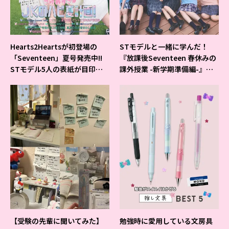
Hearts2Heartsが初登場の
STモデルと一緒に学んだ！
「Seventeen」夏号発売中!!
『放課後Seventeen 春休みの
STモデル5人の表紙が目印だ
課外授業 -新学期準備編-』イ
よ♪
ベントの様子をレポ♡
【受験の先輩に聞いてみた】
勉強時に愛用している文房具