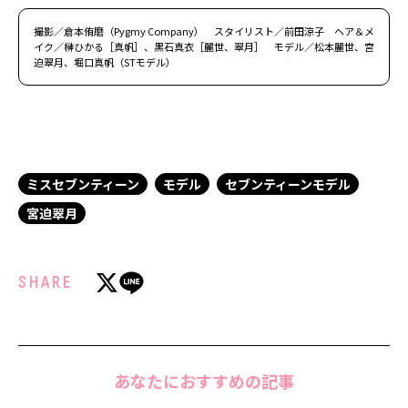
撮影／倉本侑磨（Pygmy Company） スタイリスト／前田涼子 ヘア＆メ
イク／榊ひかる［真帆］、黒石真衣［麗世、翠月］ モデル／松本麗世、宮
迫翠月、堀口真帆（STモデル）
ミスセブンティーン
モデル
セブンティーンモデル
宮迫翠月
SHARE
あなたにおすすめの記事