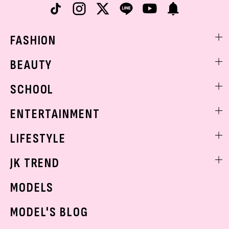
FASHION
ファッションニュース
BEAUTY
モデル私服
ビューティニュース
SCHOOL
着回し
トレンドメイク
着痩せ
スクールニュース
ENTERTAINMENT
ベストコスメ
制服コーデ
ヘアアレンジ・ヘアケア
エンタメニュース
LIFESTYLE
学校ヘアメイク
スキンケア
なにわ男子
勉強・受験・進路
ライフスタイルニュース
JK TREND
ボディケア
K-POP
JKランキング・アワード
JKトレンドニュース
MODELS
モデルの購入品
おでかけ
MODEL'S BLOG
お悩み相談