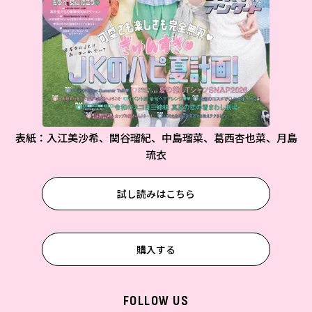
表紙：入江美沙希、関谷瑠紀、中島瑠菜、葛西杏也菜、月島
琉衣
試し読みはこちら
購入する
FOLLOW US