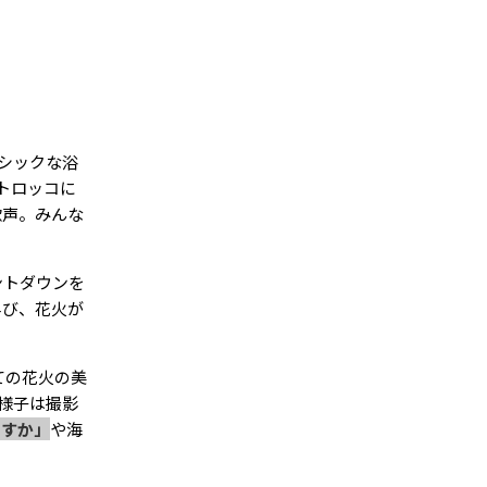
もシックな浴
。トロッコに
歓声。みんな
ントダウンを
叫び、花火が
ロしての花火の美
様子は撮影
ますか」
や海