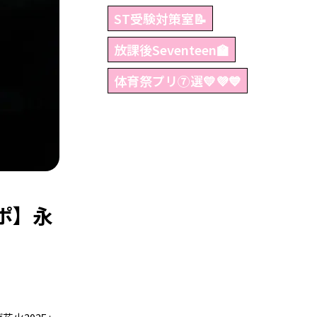
ST受験対策室📝
放課後Seventeen🏫
体育祭プリ⑦選💛💜💙
ルポ】永