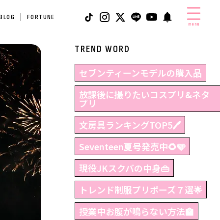
 BLOG
FORTUNE
menu
TREND WORD
セブンティーンモデルの購入品
放課後に撮りたいコスプリ&ネタ
プリ
文房具ランキングTOP5🖊
Seventeen夏号発売中🌻🩵
現役JKスクバの中身👜
トレンド制服プリポーズ７選🌟
授業中お腹が鳴らない方法🏫