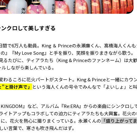
火とシンクロして美しすぎる
日間で6万人も動員。King ＆ Princeの永瀬廉くん、髙橋海人くん
の』『My Love Song』と手を振り、笑顔を振りまきながら歌う
たびに、ティアラたち（King & Princeのファンネーム）は大
ールしながら楽しんでいる。
るころに花火パートがスタート。King & Princeと一緒にカウ
ょ”と掛け声で」
という海人くんの号令でみんなで「よいしょ」と
in the KINGDOM』など、アルバム『Re:ERA』からの楽曲にシンク
ライトアップもコラボしての迫力にティアラたちも大興奮。花火の
りに、花火を熱心に撮りまくっている。永瀬くんの
「盛り上がって
しい言葉で、寒さも吹き飛んだはず。