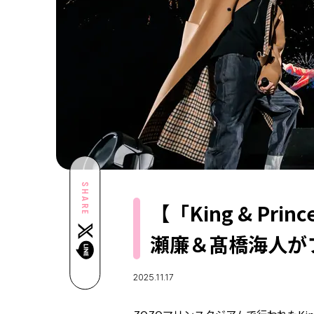
SHARE
【「King & P
瀬廉＆髙橋海人が
2025.11.17