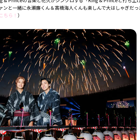
& Princeの音楽と花火がシンクロする「King & Princeと打ち上
 ファンと一緒に永瀬廉くん＆髙橋海人くんも楽しんで大はしゃぎだっ
こちら！
）