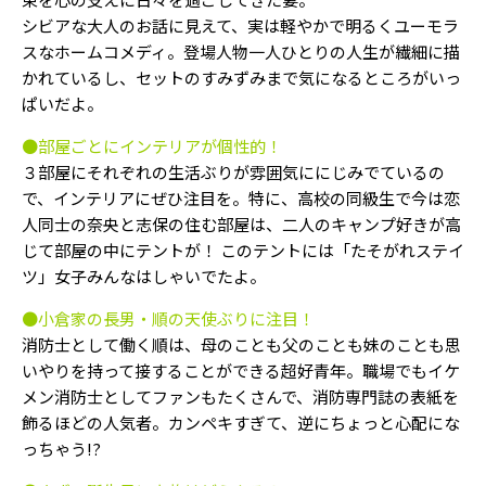
シビアな大人のお話に見えて、実は軽やかで明るくユーモラ
スなホームコメディ。登場人物一人ひとりの人生が繊細に描
かれているし、セットのすみずみまで気になるところがいっ
ぱいだよ。
●部屋ごとにインテリアが個性的！
３部屋にそれぞれの生活ぶりが雰囲気ににじみでているの
で、インテリアにぜひ注目を。特に、高校の同級生で今は恋
人同士の奈央と志保の住む部屋は、二人のキャンプ好きが高
じて部屋の中にテントが！ このテントには「たそがれステイ
ツ」女子みんなはしゃいでたよ。
●小倉家の長男・順の天使ぶりに注目！
消防士として働く順は、母のことも父のことも妹のことも思
いやりを持って接することができる超好青年。職場でもイケ
メン消防士としてファンもたくさんで、消防専門誌の表紙を
飾るほどの人気者。カンペキすぎて、逆にちょっと心配にな
っちゃう!?