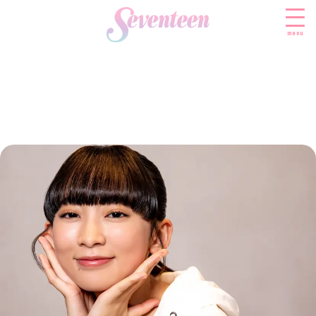
menu
すべての新着記事
FASHION
ファッションニュース
BEAUTY
モデル私服
ビューティニュース
SCHOOL
着回し
トレンドメイク
スクールニュース
ENTERTAINMENT
着痩せ
ベストコスメ
制服コーデ
エンタメニュース
LIFESTYLE
ヘアアレンジ・ヘアケア
学校ヘアメイク
なにわ男子
ライフスタイルニュース
スキンケア
JK TREND
勉強・受験・進路
K-POP
JKランキング・アワード
ボディケア
JKトレンドニュース