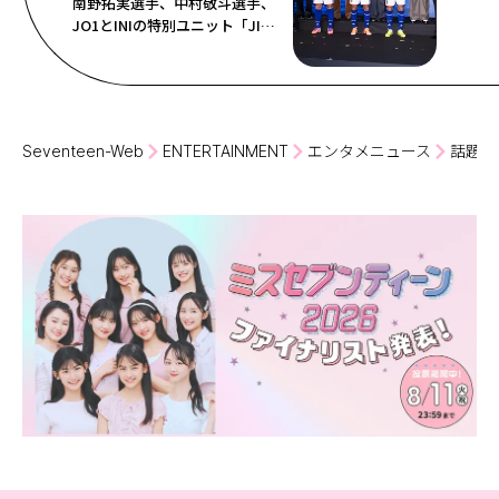
南野拓実選手、中村敬斗選手、
JO1とINIの特別ユニット「JI
BLUE」が登場！
Seventeen-Web
ENTERTAINMENT
エンタメニュース
話題の