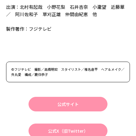
出演：北村有起哉 小野花梨 石井杏奈 小瀧望 近藤華
／ 阿川佐和子 草刈正雄 仲間由紀恵 他
製作著作：フジテレビ
©フジテレビ 撮影／高橋明宏 スタイリスト／椎名倉平 ヘア＆メイク／
外丸愛 構成／鹿住恭子
公式サイト
公式X（旧Twitter）