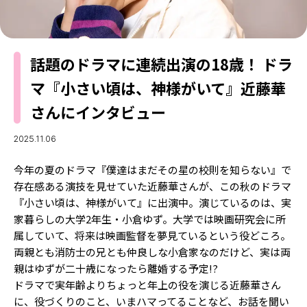
MODELS
モデルの購入品
MODEL'S BLOG
おでかけ
お悩み相談
TikTok
話題のドラマに連続出演の18歳！ ドラ
マ『小さい頃は、神様がいて』近藤華
Instagram
さんにインタビュー
YouTube
2025.11.06
FORTUNE
今年の夏のドラマ『僕達はまだその星の校則を知らない』で
ゲッターズ飯田
MISS SEVENTEEN
存在感ある演技を見せていた近藤華さんが、この秋のドラマ
ミスセブンティーンニュース
MAGAZINE
『小さい頃は、神様がいて』に出演中。演じているのは、実
家暮らしの大学2年生・小倉ゆず。大学では映画研究会に所
バックナンバー
INFORMATION
属していて、将来は映画監督を夢見ているという役どころ。
両親とも消防士の兄とも仲良しな小倉家なのだけど、実は両
Seventeen
について
親はゆずが二十歳になったら離婚する予定――!?
ドラマで実年齢よりちょっと年上の役を演じる近藤華さん
に、役づくりのこと、いまハマってることなど、お話を聞い