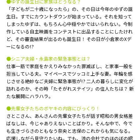
●ゆずの誕生日に家族はどうなる？
「子どもが二十歳になったら」の、その日は今年のゆずの誕
生日。すでにカウントダウンが始まっている。それを知って
しまったゆずは、もちろん心中穏やかではいられない。今制
作している自主映画をコンテストに出品することにしたけれ
ど、その審査結果が出るのも誕生日！ その日が小倉家のXデ
ーになるの!?
●シニア夫婦・永島家の緊急事態とは？
仕事一筋で家庭をかえりみなかった罪滅ぼし、と家事一般を
担当している夫。マイペースでツッコミ上手な妻。年輪を感
じさせる絶妙なご夫婦に緊急事態が!? 二人の暮らしに変化が
訪れるのか、その時「たそがれステイツ」の住人たちは？ 新
たな展開にハラハラ。
●先輩女子たちのボヤキの内容にびっくり！
さとこさん、あんさんの先輩女子たちが話す昭和の男女格差
ばなしは、今じゃありえないことばかり。そんな中で、今で
も生きづらさのともなう奈央と志保のこれからも気になる。
応援しながら見守りたいね。でも、渉の会社でのほのぼの昭